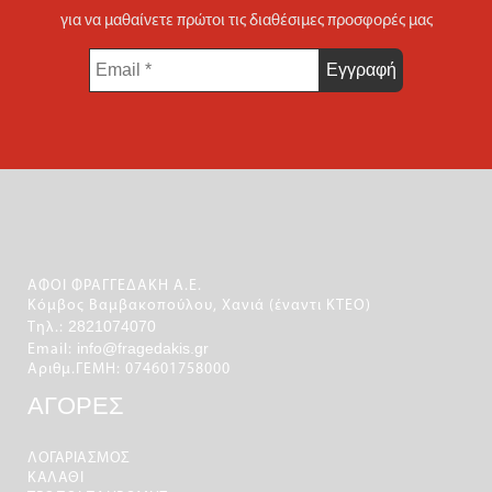
για να μαθαίνετε πρώτοι τις διαθέσιμες προσφορές μας
Email
*
ΑΦΟΙ ΦΡΑΓΓΕΔΑΚΗ Α.Ε.
Κόμβος Βαμβακοπούλου, Χανιά (έναντι ΚΤΕΟ)
2821074070
Τηλ.:
info@fragedakis.gr
Email:
Αριθμ.ΓΕΜΗ: 074601758000
ΑΓΟΡΕΣ
ΛΟΓΑΡΙΑΣΜΌΣ
ΚΑΛΆΘΙ