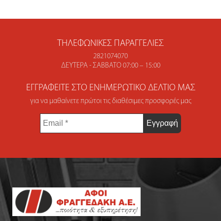
ΤΗΛΕΦΩΝΙΚΈΣ ΠΑΡΑΓΓΕΛΊΕΣ
2821074070
ΔΕΥΤΈΡΑ - ΣΆΒΒΑΤΟ 07:00 – 15:00
ΕΓΓΡΑΦΕΊΤΕ ΣΤΟ ΕΝΗΜΕΡΩΤΙΚΌ ΔΕΛΤΊΟ ΜΑΣ
για να μαθαίνετε πρώτοι τις διαθέσιμες προσφορές μας
Email
*