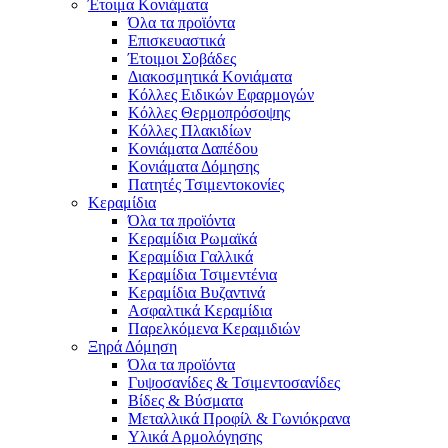
Έτοιμα Κονιάματα
Όλα τα προϊόντα
Επισκευαστικά
Έτοιμοι Σοβάδες
Διακοσμητικά Κονιάματα
Κόλλες Ειδικών Εφαρμογών
Κόλλες Θερμοπρόσοψης
Κόλλες Πλακιδίων
Κονιάματα Δαπέδου
Κονιάματα Δόμησης
Πατητές Τσιμεντοκονίες
Κεραμίδια
Όλα τα προϊόντα
Κεραμίδια Ρωμαϊκά
Κεραμίδια Γαλλικά
Κεραμίδια Τσιμεντένια
Κεραμίδια Βυζαντινά
Ασφαλτικά Κεραμίδια
Παρελκόμενα Κεραμιδιών
Ξηρά Δόμηση
Όλα τα προϊόντα
Γυψοσανίδες & Τσιμεντοσανίδες
Βίδες & Βύσματα
Μεταλλικά Προφίλ & Γωνιόκρανα
Υλικά Αρμολόγησης