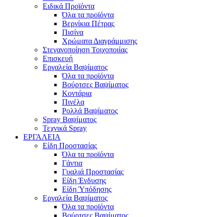
Ειδικά Προϊόντα
Όλα τα προϊόντα
Βερνίκια Πέτρας
Πισίνα
Χρώματα Διαγράμμισης
Στεγανοποίηση Τοιχοποιίας
Επισκευή
Εργαλεία Βαψίματος
Όλα τα προϊόντα
Βούρτσες Βαψίματος
Κοντάρια
Πινέλα
Ρολλά Βαψίματος
Spray Βαψίματος
Τεχνικά Spray
ΕΡΓΑΛΕΙΑ
Είδη Προστασίας
Όλα τα προϊόντα
Γάντια
Γυαλιά Προστασίας
Είδη Ένδυσης
Είδη Ύπόδησης
Εργαλεία Βαψίματος
Όλα τα προϊόντα
Βούρτσες Βαψίματος