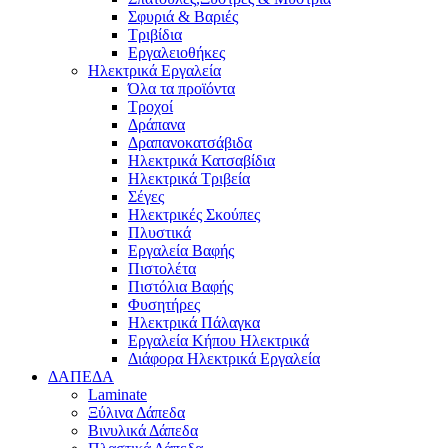
Σφυριά & Βαριές
Τριβίδια
Εργαλειοθήκες
Ηλεκτρικά Εργαλεία
Όλα τα προϊόντα
Τροχοί
Δράπανα
Δραπανοκατσάβιδα
Ηλεκτρικά Κατσαβίδια
Ηλεκτρικά Τριβεία
Σέγες
Ηλεκτρικές Σκούπες
Πλυστικά
Εργαλεία Βαφής
Πιστολέτα
Πιστόλια Βαφής
Φυσητήρες
Ηλεκτρικά Πάλαγκα
Εργαλεία Κήπου Ηλεκτρικά
Διάφορα Ηλεκτρικά Εργαλεία
ΔΑΠΕΔΑ
Laminate
Ξύλινα Δάπεδα
Βινυλικά Δάπεδα