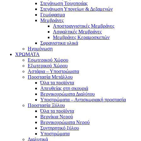
Στεγάνωση Τοιχοποιίας
Στεγάνωση Υπογείων & Δεξαμενών
Γεωύφασμα
Μεμβράνες
Αποστραγγιστικές Μεμβράνες
Ασφαλτικές Μεμβράνες
Μεμβράνες Κεραμοσκεπών
Σφραγιστικα υλικά
Ηχομόνωση
ΧΡΩΜΑΤΑ
Εσωτερικού Χώρου
Εξωτερικού Χώρου
Αστάρια – Υποστρώματα
Προστασία Μετάλλου
Όλα τα προϊόντα
Απευθείας στη σκουριά
Βερνικοχρώματα Διαλύτου
Υποστρώματα – Αντισκωριακή προστασία
Προστασία Ξύλου
Όλα τα προϊόντα
Βερνίκια Νερού
Βερνικοχρώματα Νερού
Συντηρητικό ξύλου
Υποστρώματα
Διαλυτικά