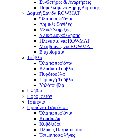
Συνδετήρες & Αναρτήσεις
Παρελκόμενα Ξηρής Δόμησης
Δομική Σανίδα ROWMAT
Όλα τα προϊόντα
Δομικές Σανίδες
Υλικά Στήριξης
Υλικά Συγκόλλησης
Πλέγματα για ROWMAT
Μεμβράνες για ROWMAT
Επιχρίσματα
Τούβλα
Όλα τα προϊόντα
Κλασικά Τούβλα
Πυρότουβλα
Συμπαγή Τούβλα
Υαλότουβλα
Πλήθοι
Πορομπετόν
Τσιμέντα
Προϊόντα Τσιμέντου
Όλα τα προϊόντα
Κράσπεδα
Κυβόλιθοι
Πλάκες Πεζοδρομίου
Τσιμεντοσωλήνες