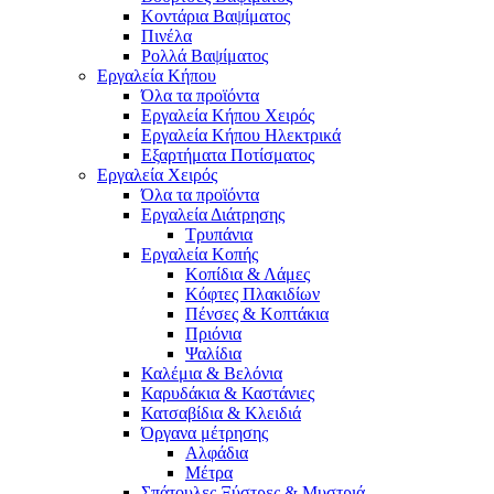
Κοντάρια Βαψίματος
Πινέλα
Ρολλά Βαψίματος
Εργαλεία Κήπου
Όλα τα προϊόντα
Εργαλεία Κήπου Χειρός
Εργαλεία Κήπου Ηλεκτρικά
Εξαρτήματα Ποτίσματος
Εργαλεία Χειρός
Όλα τα προϊόντα
Εργαλεία Διάτρησης
Τρυπάνια
Εργαλεία Κοπής
Κοπίδια & Λάμες
Κόφτες Πλακιδίων
Πένσες & Κοπτάκια
Πριόνια
Ψαλίδια
Καλέμια & Βελόνια
Καρυδάκια & Καστάνιες
Κατσαβίδια & Κλειδιά
Όργανα μέτρησης
Αλφάδια
Μέτρα
Σπάτουλες,Ξύστρες & Μυστριά