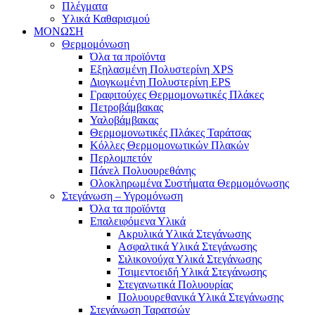
Πλέγματα
Υλικά Καθαρισμού
ΜΟΝΩΣΗ
Θερμομόνωση
Όλα τα προϊόντα
Εξηλασμένη Πολυστερίνη XPS
Διογκωμένη Πολυστερίνη EPS
Γραφιτούχες Θερμομονωτικές Πλάκες
Πετροβάμβακας
Υαλοβάμβακας
Θερμομονωτικές Πλάκες Ταράτσας
Κόλλες Θερμομονωτικών Πλακών
Περλομπετόν
Πάνελ Πολυουρεθάνης
Ολοκληρωμένα Συστήματα Θερμομόνωσης
Στεγάνωση – Υγρομόνωση
Όλα τα προϊόντα
Επαλειφόμενα Υλικά
Ακρυλικά Υλικά Στεγάνωσης
Ασφαλτικά Υλικά Στεγάνωσης
Σιλικονούχα Υλικά Στεγάνωσης
Τσιμεντοειδή Υλικά Στεγάνωσης
Στεγανωτικά Πολυουρίας
Πολυουρεθανικά Υλικά Στεγάνωσης
Στεγάνωση Ταρατσών