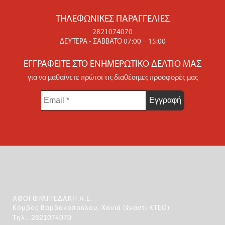
ΤΗΛΕΦΩΝΙΚΈΣ ΠΑΡΑΓΓΕΛΊΕΣ
2821074070
ΔΕΥΤΈΡΑ - ΣΆΒΒΑΤΟ 07:00 – 15:00
ΕΓΓΡΑΦΕΊΤΕ ΣΤΟ ΕΝΗΜΕΡΩΤΙΚΌ ΔΕΛΤΊΟ ΜΑΣ
για να μαθαίνετε πρώτοι τις διαθέσιμες προσφορές μας
Email
*
ΑΦΟΙ ΦΡΑΓΓΕΔΑΚΗ Α.Ε.
Κόμβος Βαμβακοπούλου, Χανιά (έναντι ΚΤΕΟ)
2821074070
Τηλ.: