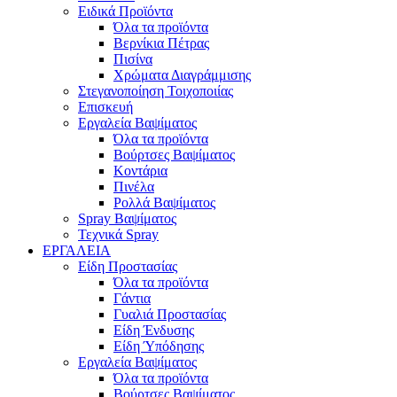
Ειδικά Προϊόντα
Όλα τα προϊόντα
Βερνίκια Πέτρας
Πισίνα
Χρώματα Διαγράμμισης
Στεγανοποίηση Τοιχοποιίας
Επισκευή
Εργαλεία Βαψίματος
Όλα τα προϊόντα
Βούρτσες Βαψίματος
Κοντάρια
Πινέλα
Ρολλά Βαψίματος
Spray Βαψίματος
Τεχνικά Spray
ΕΡΓΑΛΕΙΑ
Είδη Προστασίας
Όλα τα προϊόντα
Γάντια
Γυαλιά Προστασίας
Είδη Ένδυσης
Είδη Ύπόδησης
Εργαλεία Βαψίματος
Όλα τα προϊόντα
Βούρτσες Βαψίματος