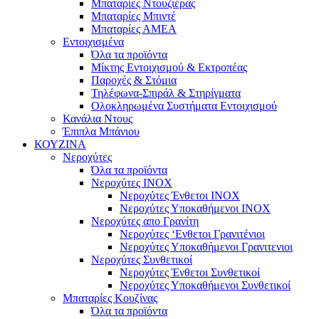
Μπαταρίες Ντουζιέρας
Μπαταρίες Μπιντέ
Μπαταρίες ΑΜΕΑ
Εντοιχισμένα
Όλα τα προϊόντα
Μίκτης Εντοιχισμού & Εκτροπέας
Παροχές & Στόμια
Τηλέφωνα-Σπιράλ & Στηρίγματα
Ολοκληρωμένα Συστήματα Εντοιχισμού
Κανάλια Ντους
Έπιπλα Μπάνιου
ΚΟΥΖΙΝΑ
Νεροχύτες
Όλα τα προϊόντα
Νεροχύτες ΙΝΟΧ
Νεροχύτες Ένθετοι INOX
Νεροχύτες Υποκαθήμενοι INOX
Νεροχύτες απο Γρανίτη
Νεροχύτες ‘Ενθετοι Γρανιτένιοι
Νεροχύτες Υποκαθήμενοι Γρανιτενιοι
Νεροχύτες Συνθετικοί
Νεροχύτες Ένθετοι Συνθετικοί
Νεροχύτες Υποκαθήμενοι Συνθετικοί
Μπαταρίες Κουζίνας
Όλα τα προϊόντα