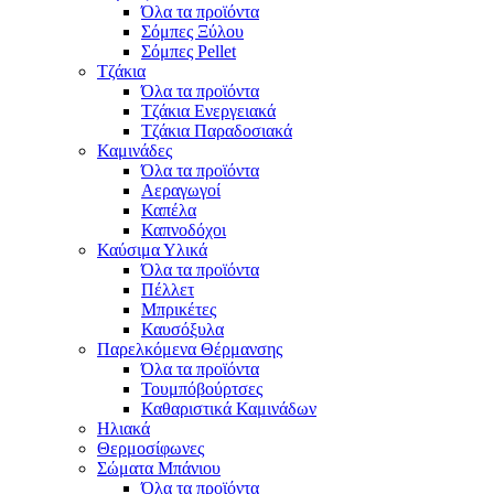
Όλα τα προϊόντα
Σόμπες Ξύλου
Σόμπες Pellet
Τζάκια
Όλα τα προϊόντα
Τζάκια Ενεργειακά
Τζάκια Παραδοσιακά
Καμινάδες
Όλα τα προϊόντα
Αεραγωγοί
Καπέλα
Καπνοδόχοι
Καύσιμα Υλικά
Όλα τα προϊόντα
Πέλλετ
Μπρικέτες
Καυσόξυλα
Παρελκόμενα Θέρμανσης
Όλα τα προϊόντα
Τουμπόβούρτσες
Καθαριστικά Καμινάδων
Ηλιακά
Θερμοσίφωνες
Σώματα Μπάνιου
Όλα τα προϊόντα