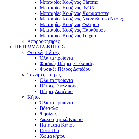
Μπαταρίες Κουζίνας Chrome
Μπαταρίες Κουζίνας INOX
Μπαταρίες Κουζίνας Χρωματιστές
Μπαταρίες Κουζίνας Αποσπώμενο Ντους
Μπαταρίες Κουζίνας Φίλτρου
Μπαταρίες Κουζίνας Παραθύρου
Μπαταρίες Κουζίνας Τοίχου
Απορροφητήρες
ΠΕΤΡΩΜΑΤΑ-ΚΗΠΟΣ
Φυσικές Πέτρες
Όλα τα προϊόντα
Φυσικές Πέτρες Επένδυσης
Φυσικές Πέτρες Δαπέδου
Τεχνητές Πέτρες
Όλα τα προϊόντα
Πέτρες Επένδυσης
Πέτρες Δαπέδου
Κήπος
Όλα τα προϊόντα
Βότσαλα
Ψηφίδες
Διακοσμητικά Κήπου
Πατήματα Κήπου
Deco Uni
Χώμα κήπου