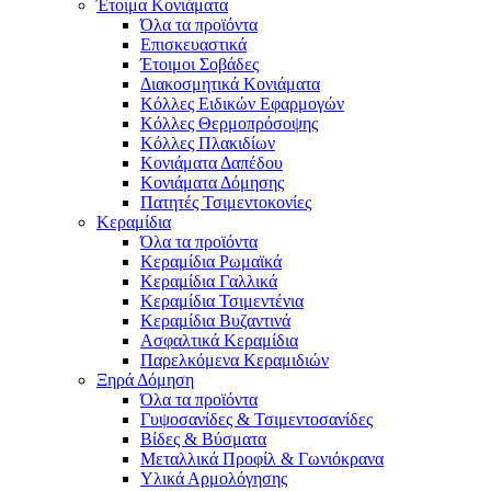
Έτοιμα Κονιάματα
Όλα τα προϊόντα
Επισκευαστικά
Έτοιμοι Σοβάδες
Διακοσμητικά Κονιάματα
Κόλλες Ειδικών Εφαρμογών
Κόλλες Θερμοπρόσοψης
Κόλλες Πλακιδίων
Κονιάματα Δαπέδου
Κονιάματα Δόμησης
Πατητές Τσιμεντοκονίες
Κεραμίδια
Όλα τα προϊόντα
Κεραμίδια Ρωμαϊκά
Κεραμίδια Γαλλικά
Κεραμίδια Τσιμεντένια
Κεραμίδια Βυζαντινά
Ασφαλτικά Κεραμίδια
Παρελκόμενα Κεραμιδιών
Ξηρά Δόμηση
Όλα τα προϊόντα
Γυψοσανίδες & Τσιμεντοσανίδες
Βίδες & Βύσματα
Μεταλλικά Προφίλ & Γωνιόκρανα
Υλικά Αρμολόγησης