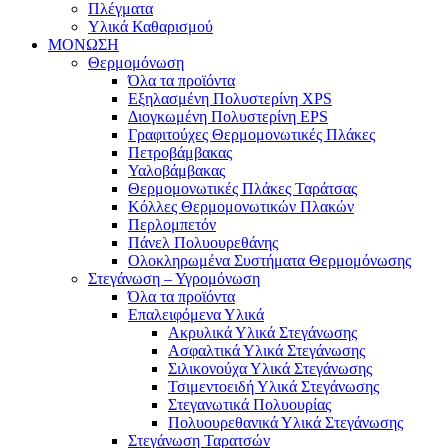
Πλέγματα
Υλικά Καθαρισμού
ΜΟΝΩΣΗ
Θερμομόνωση
Όλα τα προϊόντα
Εξηλασμένη Πολυστερίνη XPS
Διογκωμένη Πολυστερίνη EPS
Γραφιτούχες Θερμομονωτικές Πλάκες
Πετροβάμβακας
Υαλοβάμβακας
Θερμομονωτικές Πλάκες Ταράτσας
Κόλλες Θερμομονωτικών Πλακών
Περλομπετόν
Πάνελ Πολυουρεθάνης
Ολοκληρωμένα Συστήματα Θερμομόνωσης
Στεγάνωση – Υγρομόνωση
Όλα τα προϊόντα
Επαλειφόμενα Υλικά
Ακρυλικά Υλικά Στεγάνωσης
Ασφαλτικά Υλικά Στεγάνωσης
Σιλικονούχα Υλικά Στεγάνωσης
Τσιμεντοειδή Υλικά Στεγάνωσης
Στεγανωτικά Πολυουρίας
Πολυουρεθανικά Υλικά Στεγάνωσης
Στεγάνωση Ταρατσών