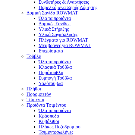
Συνδετήρες & Αναρτήσεις
Παρελκόμενα Ξηρής Δόμησης
Δομική Σανίδα ROWMAT
Όλα τα προϊόντα
Δομικές Σανίδες
Υλικά Στήριξης
Υλικά Συγκόλλησης
Πλέγματα για ROWMAT
Μεμβράνες για ROWMAT
Επιχρίσματα
Τούβλα
Όλα τα προϊόντα
Κλασικά Τούβλα
Πυρότουβλα
Συμπαγή Τούβλα
Υαλότουβλα
Πλήθοι
Πορομπετόν
Τσιμέντα
Προϊόντα Τσιμέντου
Όλα τα προϊόντα
Κράσπεδα
Κυβόλιθοι
Πλάκες Πεζοδρομίου
Τσιμεντοσωλήνες