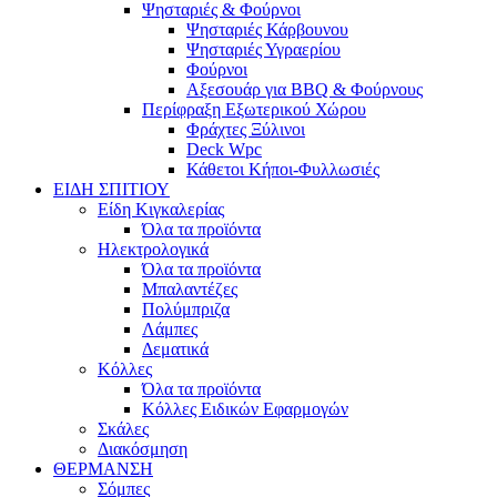
Ψησταριές & Φούρνοι
Ψησταριές Κάρβουνου
Ψησταριές Υγραερίου
Φούρνοι
Αξεσουάρ για BBQ & Φούρνους
Περίφραξη Εξωτερικού Χώρου
Φράχτες Ξύλινοι
Deck Wpc
Κάθετοι Κήποι-Φυλλωσιές
ΕΙΔΗ ΣΠΙΤΙΟΥ
Είδη Κιγκαλερίας
Όλα τα προϊόντα
Ηλεκτρολογικά
Όλα τα προϊόντα
Μπαλαντέζες
Πολύμπριζα
Λάμπες
Δεματικά
Κόλλες
Όλα τα προϊόντα
Κόλλες Ειδικών Εφαρμογών
Σκάλες
Διακόσμηση
ΘΕΡΜΑΝΣΗ
Σόμπες