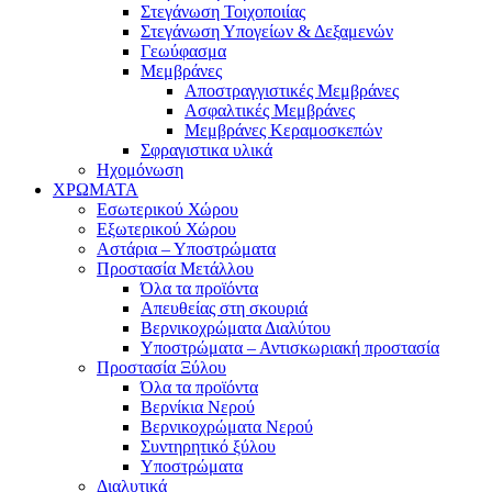
Στεγάνωση Τοιχοποιίας
Στεγάνωση Υπογείων & Δεξαμενών
Γεωύφασμα
Μεμβράνες
Αποστραγγιστικές Μεμβράνες
Ασφαλτικές Μεμβράνες
Μεμβράνες Κεραμοσκεπών
Σφραγιστικα υλικά
Ηχομόνωση
ΧΡΩΜΑΤΑ
Εσωτερικού Χώρου
Εξωτερικού Χώρου
Αστάρια – Υποστρώματα
Προστασία Μετάλλου
Όλα τα προϊόντα
Απευθείας στη σκουριά
Βερνικοχρώματα Διαλύτου
Υποστρώματα – Αντισκωριακή προστασία
Προστασία Ξύλου
Όλα τα προϊόντα
Βερνίκια Νερού
Βερνικοχρώματα Νερού
Συντηρητικό ξύλου
Υποστρώματα
Διαλυτικά