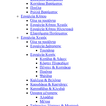
Κοντάρια Βαψίματος
Πινέλα
Ρολλά Βαψίματος
Εργαλεία Κήπου
Όλα τα προϊόντα
Εργαλεία Κήπου Χειρός
Εργαλεία Κήπου Ηλεκτρικά
Εξαρτήματα Ποτίσματος
Εργαλεία Χειρός
Όλα τα προϊόντα
Εργαλεία Διάτρησης
Τρυπάνια
Εργαλεία Κοπής
Κοπίδια & Λάμες
Κόφτες Πλακιδίων
Πένσες & Κοπτάκια
Πριόνια
Ψαλίδια
Καλέμια & Βελόνια
Καρυδάκια & Καστάνιες
Κατσαβίδια & Κλειδιά
Όργανα μέτρησης
Αλφάδια
Μέτρα
Σπάτουλες,Ξύστρες & Μυστριά