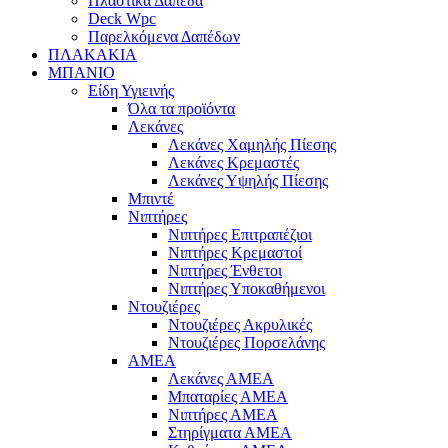
Πλαστικά Δάπεδα
Deck Wpc
Παρελκόμενα Δαπέδων
ΠΛΑΚΑΚΙΑ
ΜΠΑΝΙΟ
Είδη Υγιεινής
Όλα τα προϊόντα
Λεκάνες
Λεκάνες Χαμηλής Πίεσης
Λεκάνες Κρεμαστές
Λεκάνες Υψηλής Πίεσης
Μπιντέ
Νιπτήρες
Νιπτήρες Επιτραπέζιοι
Νιπτήρες Κρεμαστοί
Νιπτήρες Ένθετοι
Νιπτήρες Υποκαθήμενοι
Ντουζιέρες
Ντουζιέρες Ακρυλικές
Ντουζιέρες Πορσελάνης
ΑΜΕΑ
Λεκάνες ΑΜΕΑ
Μπαταρίες ΑΜΕΑ
Νιπτήρες ΑΜΕΑ
Στηρίγματα ΑΜΕΑ