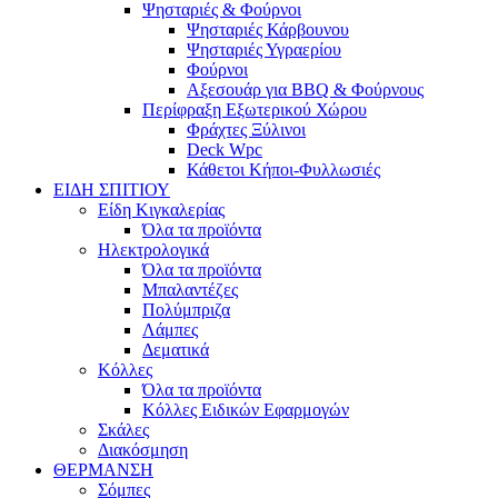
Ψησταριές & Φούρνοι
Ψησταριές Κάρβουνου
Ψησταριές Υγραερίου
Φούρνοι
Αξεσουάρ για BBQ & Φούρνους
Περίφραξη Εξωτερικού Χώρου
Φράχτες Ξύλινοι
Deck Wpc
Κάθετοι Κήποι-Φυλλωσιές
ΕΙΔΗ ΣΠΙΤΙΟΥ
Είδη Κιγκαλερίας
Όλα τα προϊόντα
Ηλεκτρολογικά
Όλα τα προϊόντα
Μπαλαντέζες
Πολύμπριζα
Λάμπες
Δεματικά
Κόλλες
Όλα τα προϊόντα
Κόλλες Ειδικών Εφαρμογών
Σκάλες
Διακόσμηση
ΘΕΡΜΑΝΣΗ
Σόμπες