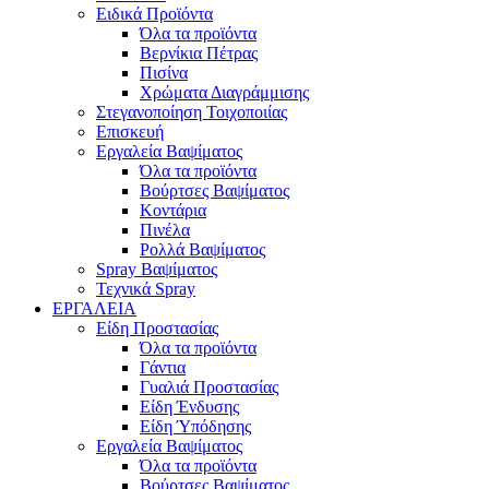
Ειδικά Προϊόντα
Όλα τα προϊόντα
Βερνίκια Πέτρας
Πισίνα
Χρώματα Διαγράμμισης
Στεγανοποίηση Τοιχοποιίας
Επισκευή
Εργαλεία Βαψίματος
Όλα τα προϊόντα
Βούρτσες Βαψίματος
Κοντάρια
Πινέλα
Ρολλά Βαψίματος
Spray Βαψίματος
Τεχνικά Spray
ΕΡΓΑΛΕΙΑ
Είδη Προστασίας
Όλα τα προϊόντα
Γάντια
Γυαλιά Προστασίας
Είδη Ένδυσης
Είδη Ύπόδησης
Εργαλεία Βαψίματος
Όλα τα προϊόντα
Βούρτσες Βαψίματος