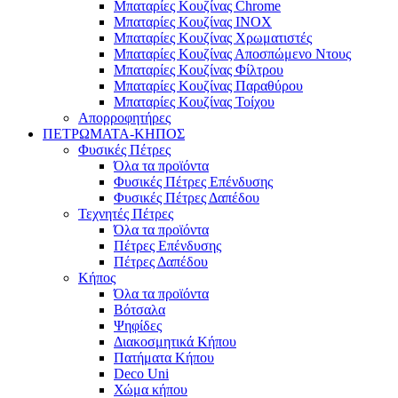
Μπαταρίες Κουζίνας Chrome
Μπαταρίες Κουζίνας INOX
Μπαταρίες Κουζίνας Χρωματιστές
Μπαταρίες Κουζίνας Αποσπώμενο Ντους
Μπαταρίες Κουζίνας Φίλτρου
Μπαταρίες Κουζίνας Παραθύρου
Μπαταρίες Κουζίνας Τοίχου
Απορροφητήρες
ΠΕΤΡΩΜΑΤΑ-ΚΗΠΟΣ
Φυσικές Πέτρες
Όλα τα προϊόντα
Φυσικές Πέτρες Επένδυσης
Φυσικές Πέτρες Δαπέδου
Τεχνητές Πέτρες
Όλα τα προϊόντα
Πέτρες Επένδυσης
Πέτρες Δαπέδου
Κήπος
Όλα τα προϊόντα
Βότσαλα
Ψηφίδες
Διακοσμητικά Κήπου
Πατήματα Κήπου
Deco Uni
Χώμα κήπου