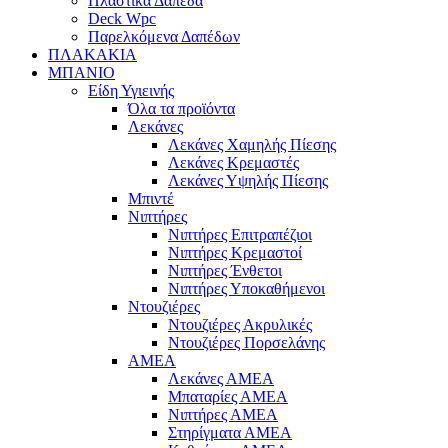
Πλαστικά Δάπεδα
Deck Wpc
Παρελκόμενα Δαπέδων
ΠΛΑΚΑΚΙΑ
ΜΠΑΝΙΟ
Είδη Υγιεινής
Όλα τα προϊόντα
Λεκάνες
Λεκάνες Χαμηλής Πίεσης
Λεκάνες Κρεμαστές
Λεκάνες Υψηλής Πίεσης
Μπιντέ
Νιπτήρες
Νιπτήρες Επιτραπέζιοι
Νιπτήρες Κρεμαστοί
Νιπτήρες Ένθετοι
Νιπτήρες Υποκαθήμενοι
Ντουζιέρες
Ντουζιέρες Ακρυλικές
Ντουζιέρες Πορσελάνης
ΑΜΕΑ
Λεκάνες ΑΜΕΑ
Μπαταρίες ΑΜΕΑ
Νιπτήρες ΑΜΕΑ
Στηρίγματα ΑΜΕΑ