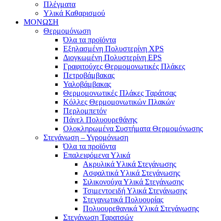
Πλέγματα
Υλικά Καθαρισμού
ΜΟΝΩΣΗ
Θερμομόνωση
Όλα τα προϊόντα
Εξηλασμένη Πολυστερίνη XPS
Διογκωμένη Πολυστερίνη EPS
Γραφιτούχες Θερμομονωτικές Πλάκες
Πετροβάμβακας
Υαλοβάμβακας
Θερμομονωτικές Πλάκες Ταράτσας
Κόλλες Θερμομονωτικών Πλακών
Περλομπετόν
Πάνελ Πολυουρεθάνης
Ολοκληρωμένα Συστήματα Θερμομόνωσης
Στεγάνωση – Υγρομόνωση
Όλα τα προϊόντα
Επαλειφόμενα Υλικά
Ακρυλικά Υλικά Στεγάνωσης
Ασφαλτικά Υλικά Στεγάνωσης
Σιλικονούχα Υλικά Στεγάνωσης
Τσιμεντοειδή Υλικά Στεγάνωσης
Στεγανωτικά Πολυουρίας
Πολυουρεθανικά Υλικά Στεγάνωσης
Στεγάνωση Ταρατσών