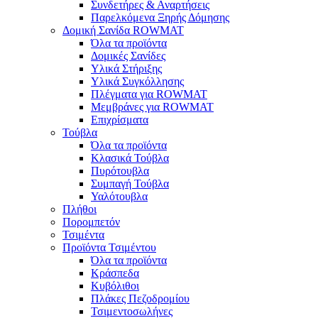
Συνδετήρες & Αναρτήσεις
Παρελκόμενα Ξηρής Δόμησης
Δομική Σανίδα ROWMAT
Όλα τα προϊόντα
Δομικές Σανίδες
Υλικά Στήριξης
Υλικά Συγκόλλησης
Πλέγματα για ROWMAT
Μεμβράνες για ROWMAT
Επιχρίσματα
Τούβλα
Όλα τα προϊόντα
Κλασικά Τούβλα
Πυρότουβλα
Συμπαγή Τούβλα
Υαλότουβλα
Πλήθοι
Πορομπετόν
Τσιμέντα
Προϊόντα Τσιμέντου
Όλα τα προϊόντα
Κράσπεδα
Κυβόλιθοι
Πλάκες Πεζοδρομίου
Τσιμεντοσωλήνες