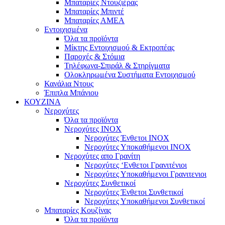
Μπαταρίες Ντουζιέρας
Μπαταρίες Μπιντέ
Μπαταρίες ΑΜΕΑ
Εντοιχισμένα
Όλα τα προϊόντα
Μίκτης Εντοιχισμού & Εκτροπέας
Παροχές & Στόμια
Τηλέφωνα-Σπιράλ & Στηρίγματα
Ολοκληρωμένα Συστήματα Εντοιχισμού
Κανάλια Ντους
Έπιπλα Μπάνιου
ΚΟΥΖΙΝΑ
Νεροχύτες
Όλα τα προϊόντα
Νεροχύτες ΙΝΟΧ
Νεροχύτες Ένθετοι INOX
Νεροχύτες Υποκαθήμενοι INOX
Νεροχύτες απο Γρανίτη
Νεροχύτες ‘Ενθετοι Γρανιτένιοι
Νεροχύτες Υποκαθήμενοι Γρανιτενιοι
Νεροχύτες Συνθετικοί
Νεροχύτες Ένθετοι Συνθετικοί
Νεροχύτες Υποκαθήμενοι Συνθετικοί
Μπαταρίες Κουζίνας
Όλα τα προϊόντα