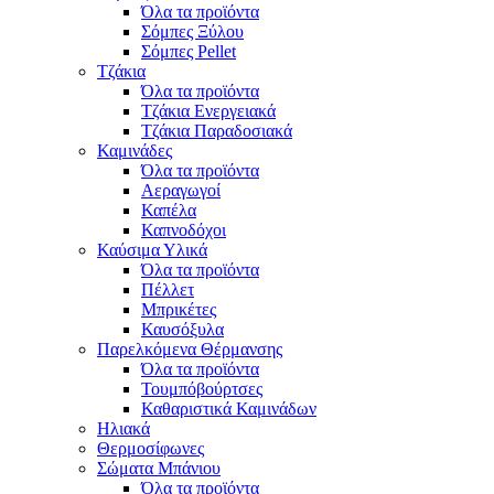
Όλα τα προϊόντα
Σόμπες Ξύλου
Σόμπες Pellet
Τζάκια
Όλα τα προϊόντα
Τζάκια Ενεργειακά
Τζάκια Παραδοσιακά
Καμινάδες
Όλα τα προϊόντα
Αεραγωγοί
Καπέλα
Καπνοδόχοι
Καύσιμα Υλικά
Όλα τα προϊόντα
Πέλλετ
Μπρικέτες
Καυσόξυλα
Παρελκόμενα Θέρμανσης
Όλα τα προϊόντα
Τουμπόβούρτσες
Καθαριστικά Καμινάδων
Ηλιακά
Θερμοσίφωνες
Σώματα Μπάνιου
Όλα τα προϊόντα