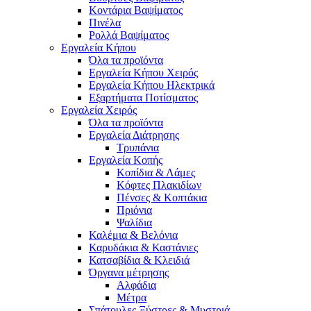
Κοντάρια Βαψίματος
Πινέλα
Ρολλά Βαψίματος
Εργαλεία Κήπου
Όλα τα προϊόντα
Εργαλεία Κήπου Χειρός
Εργαλεία Κήπου Ηλεκτρικά
Εξαρτήματα Ποτίσματος
Εργαλεία Χειρός
Όλα τα προϊόντα
Εργαλεία Διάτρησης
Τρυπάνια
Εργαλεία Κοπής
Κοπίδια & Λάμες
Κόφτες Πλακιδίων
Πένσες & Κοπτάκια
Πριόνια
Ψαλίδια
Καλέμια & Βελόνια
Καρυδάκια & Καστάνιες
Κατσαβίδια & Κλειδιά
Όργανα μέτρησης
Αλφάδια
Μέτρα
Σπάτουλες,Ξύστρες & Μυστριά