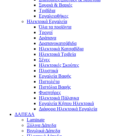
Σφυριά & Βαριές
Τριβίδια
Εργαλειοθήκες
Ηλεκτρικά Εργαλεία
Όλα τα προϊόντα
Τροχοί
Δράπανα
Δραπανοκατσάβιδα
Ηλεκτρικά Κατσαβίδια
Ηλεκτρικά Τριβεία
Σέγες
Ηλεκτρικές Σκούπες
Πλυστικά
Εργαλεία Βαφής
Πιστολέτα
Πιστόλια Βαφής
Φυσητήρες
Ηλεκτρικά Πάλαγκα
Εργαλεία Κήπου Ηλεκτρικά
Διάφορα Ηλεκτρικά Εργαλεία
ΔΑΠΕΔΑ
Laminate
Ξύλινα Δάπεδα
Βινυλικά Δάπεδα