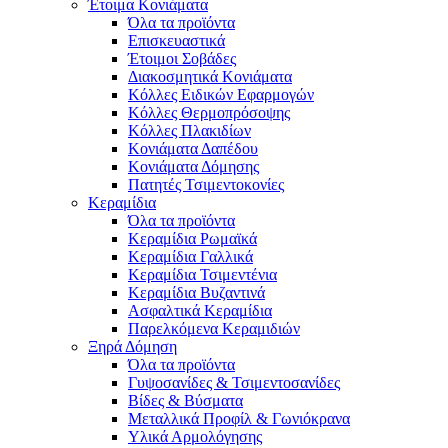
Έτοιμα Κονιάματα
Όλα τα προϊόντα
Επισκευαστικά
Έτοιμοι Σοβάδες
Διακοσμητικά Κονιάματα
Κόλλες Ειδικών Εφαρμογών
Κόλλες Θερμοπρόσοψης
Κόλλες Πλακιδίων
Κονιάματα Δαπέδου
Κονιάματα Δόμησης
Πατητές Τσιμεντοκονίες
Κεραμίδια
Όλα τα προϊόντα
Κεραμίδια Ρωμαϊκά
Κεραμίδια Γαλλικά
Κεραμίδια Τσιμεντένια
Κεραμίδια Βυζαντινά
Ασφαλτικά Κεραμίδια
Παρελκόμενα Κεραμιδιών
Ξηρά Δόμηση
Όλα τα προϊόντα
Γυψοσανίδες & Τσιμεντοσανίδες
Βίδες & Βύσματα
Μεταλλικά Προφίλ & Γωνιόκρανα
Υλικά Αρμολόγησης