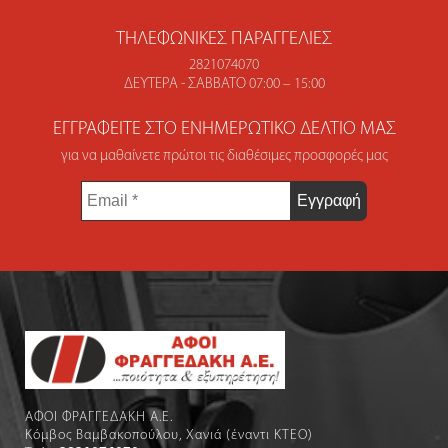
ΤΗΛΕΦΩΝΙΚΈΣ ΠΑΡΑΓΓΕΛΊΕΣ
2821074070
ΔΕΥΤΈΡΑ - ΣΆΒΒΑΤΟ 07:00 – 15:00
ΕΓΓΡΑΦΕΊΤΕ ΣΤΟ ΕΝΗΜΕΡΩΤΙΚΌ ΔΕΛΤΊΟ ΜΑΣ
για να μαθαίνετε πρώτοι τις διαθέσιμες προσφορές μας
Email
*
ΑΦΟΙ ΦΡΑΓΓΕΔΑΚΗ Α.Ε.
Κόμβος Βαμβακοπούλου, Χανιά (έναντι ΚΤΕΟ)