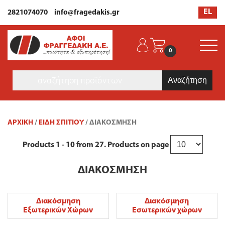
EL
2821074070
info@fragedakis.gr
0
Products
search
ΑΡΧΙΚΉ
/
ΕΙΔΗ ΣΠΙΤΙΟΥ
/ ΔΙΑΚΌΣΜΗΣΗ
Products
1 - 10
from
27
. Products on page
ΔΙΑΚΌΣΜΗΣΗ
Διακόσμηση
Διακόσμηση
Εξωτερικών Χώρων
Εσωτερικών χώρων