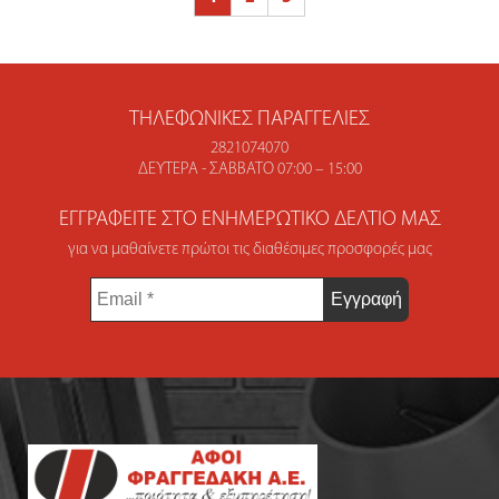
ΤΗΛΕΦΩΝΙΚΈΣ ΠΑΡΑΓΓΕΛΊΕΣ
2821074070
ΔΕΥΤΈΡΑ - ΣΆΒΒΑΤΟ 07:00 – 15:00
ΕΓΓΡΑΦΕΊΤΕ ΣΤΟ ΕΝΗΜΕΡΩΤΙΚΌ ΔΕΛΤΊΟ ΜΑΣ
για να μαθαίνετε πρώτοι τις διαθέσιμες προσφορές μας
Email
*