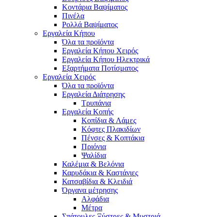
Κοντάρια Βαψίματος
Πινέλα
Ρολλά Βαψίματος
Εργαλεία Κήπου
Όλα τα προϊόντα
Εργαλεία Κήπου Χειρός
Εργαλεία Κήπου Ηλεκτρικά
Εξαρτήματα Ποτίσματος
Εργαλεία Χειρός
Όλα τα προϊόντα
Εργαλεία Διάτρησης
Τρυπάνια
Εργαλεία Κοπής
Κοπίδια & Λάμες
Κόφτες Πλακιδίων
Πένσες & Κοπτάκια
Πριόνια
Ψαλίδια
Καλέμια & Βελόνια
Καρυδάκια & Καστάνιες
Κατσαβίδια & Κλειδιά
Όργανα μέτρησης
Αλφάδια
Μέτρα
Σπάτουλες,Ξύστρες & Μυστριά