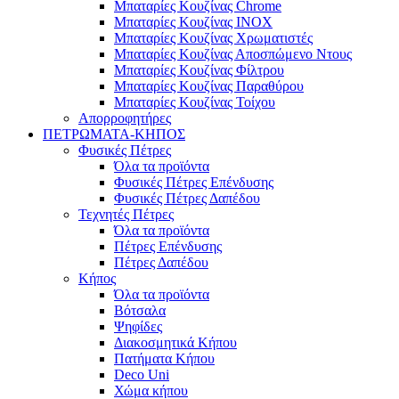
Μπαταρίες Κουζίνας Chrome
Μπαταρίες Κουζίνας INOX
Μπαταρίες Κουζίνας Χρωματιστές
Μπαταρίες Κουζίνας Αποσπώμενο Ντους
Μπαταρίες Κουζίνας Φίλτρου
Μπαταρίες Κουζίνας Παραθύρου
Μπαταρίες Κουζίνας Τοίχου
Απορροφητήρες
ΠΕΤΡΩΜΑΤΑ-ΚΗΠΟΣ
Φυσικές Πέτρες
Όλα τα προϊόντα
Φυσικές Πέτρες Επένδυσης
Φυσικές Πέτρες Δαπέδου
Τεχνητές Πέτρες
Όλα τα προϊόντα
Πέτρες Επένδυσης
Πέτρες Δαπέδου
Κήπος
Όλα τα προϊόντα
Βότσαλα
Ψηφίδες
Διακοσμητικά Κήπου
Πατήματα Κήπου
Deco Uni
Χώμα κήπου