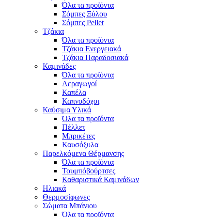
Όλα τα προϊόντα
Σόμπες Ξύλου
Σόμπες Pellet
Τζάκια
Όλα τα προϊόντα
Τζάκια Ενεργειακά
Τζάκια Παραδοσιακά
Καμινάδες
Όλα τα προϊόντα
Αεραγωγοί
Καπέλα
Καπνοδόχοι
Καύσιμα Υλικά
Όλα τα προϊόντα
Πέλλετ
Μπρικέτες
Καυσόξυλα
Παρελκόμενα Θέρμανσης
Όλα τα προϊόντα
Τουμπόβούρτσες
Καθαριστικά Καμινάδων
Ηλιακά
Θερμοσίφωνες
Σώματα Μπάνιου
Όλα τα προϊόντα