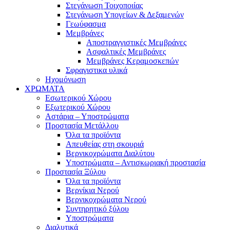
Στεγάνωση Τοιχοποιίας
Στεγάνωση Υπογείων & Δεξαμενών
Γεωύφασμα
Μεμβράνες
Αποστραγγιστικές Μεμβράνες
Ασφαλτικές Μεμβράνες
Μεμβράνες Κεραμοσκεπών
Σφραγιστικα υλικά
Ηχομόνωση
ΧΡΩΜΑΤΑ
Εσωτερικού Χώρου
Εξωτερικού Χώρου
Αστάρια – Υποστρώματα
Προστασία Μετάλλου
Όλα τα προϊόντα
Απευθείας στη σκουριά
Βερνικοχρώματα Διαλύτου
Υποστρώματα – Αντισκωριακή προστασία
Προστασία Ξύλου
Όλα τα προϊόντα
Βερνίκια Νερού
Βερνικοχρώματα Νερού
Συντηρητικό ξύλου
Υποστρώματα
Διαλυτικά