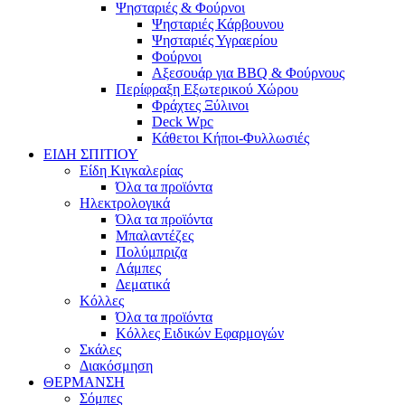
Ψησταριές & Φούρνοι
Ψησταριές Κάρβουνου
Ψησταριές Υγραερίου
Φούρνοι
Αξεσουάρ για BBQ & Φούρνους
Περίφραξη Εξωτερικού Χώρου
Φράχτες Ξύλινοι
Deck Wpc
Κάθετοι Κήποι-Φυλλωσιές
ΕΙΔΗ ΣΠΙΤΙΟΥ
Είδη Κιγκαλερίας
Όλα τα προϊόντα
Ηλεκτρολογικά
Όλα τα προϊόντα
Μπαλαντέζες
Πολύμπριζα
Λάμπες
Δεματικά
Κόλλες
Όλα τα προϊόντα
Κόλλες Ειδικών Εφαρμογών
Σκάλες
Διακόσμηση
ΘΕΡΜΑΝΣΗ
Σόμπες