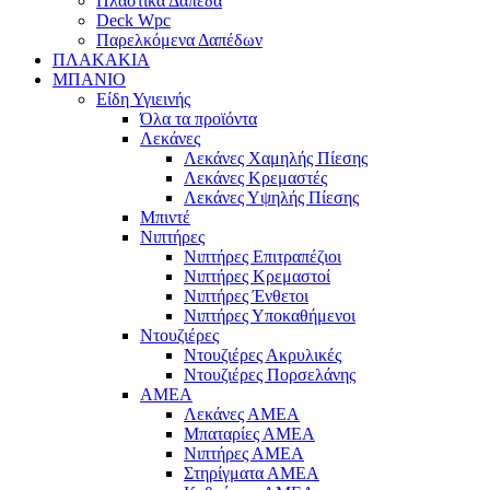
Πλαστικά Δάπεδα
Deck Wpc
Παρελκόμενα Δαπέδων
ΠΛΑΚΑΚΙΑ
ΜΠΑΝΙΟ
Είδη Υγιεινής
Όλα τα προϊόντα
Λεκάνες
Λεκάνες Χαμηλής Πίεσης
Λεκάνες Κρεμαστές
Λεκάνες Υψηλής Πίεσης
Μπιντέ
Νιπτήρες
Νιπτήρες Επιτραπέζιοι
Νιπτήρες Κρεμαστοί
Νιπτήρες Ένθετοι
Νιπτήρες Υποκαθήμενοι
Ντουζιέρες
Ντουζιέρες Ακρυλικές
Ντουζιέρες Πορσελάνης
ΑΜΕΑ
Λεκάνες ΑΜΕΑ
Μπαταρίες ΑΜΕΑ
Νιπτήρες ΑΜΕΑ
Στηρίγματα ΑΜΕΑ