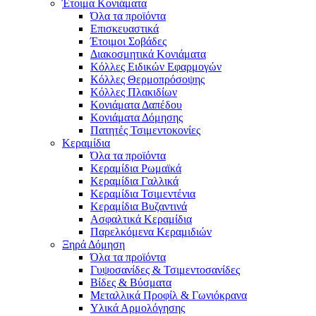
Έτοιμα Κονιάματα
Όλα τα προϊόντα
Επισκευαστικά
Έτοιμοι Σοβάδες
Διακοσμητικά Κονιάματα
Κόλλες Ειδικών Εφαρμογών
Κόλλες Θερμοπρόσοψης
Κόλλες Πλακιδίων
Κονιάματα Δαπέδου
Κονιάματα Δόμησης
Πατητές Τσιμεντοκονίες
Κεραμίδια
Όλα τα προϊόντα
Κεραμίδια Ρωμαϊκά
Κεραμίδια Γαλλικά
Κεραμίδια Τσιμεντένια
Κεραμίδια Βυζαντινά
Ασφαλτικά Κεραμίδια
Παρελκόμενα Κεραμιδιών
Ξηρά Δόμηση
Όλα τα προϊόντα
Γυψοσανίδες & Τσιμεντοσανίδες
Βίδες & Βύσματα
Μεταλλικά Προφίλ & Γωνιόκρανα
Υλικά Αρμολόγησης