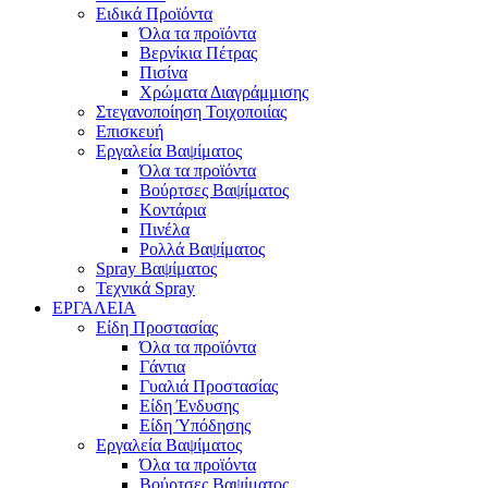
Ειδικά Προϊόντα
Όλα τα προϊόντα
Βερνίκια Πέτρας
Πισίνα
Χρώματα Διαγράμμισης
Στεγανοποίηση Τοιχοποιίας
Επισκευή
Εργαλεία Βαψίματος
Όλα τα προϊόντα
Βούρτσες Βαψίματος
Κοντάρια
Πινέλα
Ρολλά Βαψίματος
Spray Βαψίματος
Τεχνικά Spray
ΕΡΓΑΛΕΙΑ
Είδη Προστασίας
Όλα τα προϊόντα
Γάντια
Γυαλιά Προστασίας
Είδη Ένδυσης
Είδη Ύπόδησης
Εργαλεία Βαψίματος
Όλα τα προϊόντα
Βούρτσες Βαψίματος