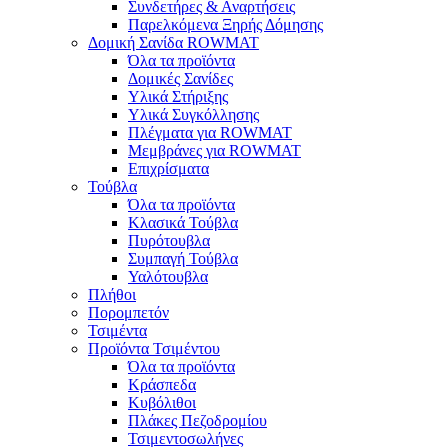
Συνδετήρες & Αναρτήσεις
Παρελκόμενα Ξηρής Δόμησης
Δομική Σανίδα ROWMAT
Όλα τα προϊόντα
Δομικές Σανίδες
Υλικά Στήριξης
Υλικά Συγκόλλησης
Πλέγματα για ROWMAT
Μεμβράνες για ROWMAT
Επιχρίσματα
Τούβλα
Όλα τα προϊόντα
Κλασικά Τούβλα
Πυρότουβλα
Συμπαγή Τούβλα
Υαλότουβλα
Πλήθοι
Πορομπετόν
Τσιμέντα
Προϊόντα Τσιμέντου
Όλα τα προϊόντα
Κράσπεδα
Κυβόλιθοι
Πλάκες Πεζοδρομίου
Τσιμεντοσωλήνες