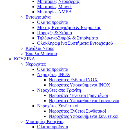
Μπαταρίες Ντουζιέρας
Μπαταρίες Μπιντέ
Μπαταρίες ΑΜΕΑ
Εντοιχισμένα
Όλα τα προϊόντα
Μίκτης Εντοιχισμού & Εκτροπέας
Παροχές & Στόμια
Τηλέφωνα-Σπιράλ & Στηρίγματα
Ολοκληρωμένα Συστήματα Εντοιχισμού
Κανάλια Ντους
Έπιπλα Μπάνιου
ΚΟΥΖΙΝΑ
Νεροχύτες
Όλα τα προϊόντα
Νεροχύτες ΙΝΟΧ
Νεροχύτες Ένθετοι INOX
Νεροχύτες Υποκαθήμενοι INOX
Νεροχύτες απο Γρανίτη
Νεροχύτες ‘Ενθετοι Γρανιτένιοι
Νεροχύτες Υποκαθήμενοι Γρανιτενιοι
Νεροχύτες Συνθετικοί
Νεροχύτες Ένθετοι Συνθετικοί
Νεροχύτες Υποκαθήμενοι Συνθετικοί
Μπαταρίες Κουζίνας
Όλα τα προϊόντα