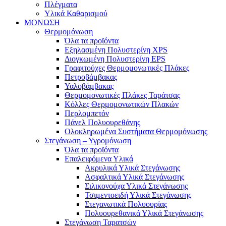
Πλέγματα
Υλικά Καθαρισμού
ΜΟΝΩΣΗ
Θερμομόνωση
Όλα τα προϊόντα
Εξηλασμένη Πολυστερίνη XPS
Διογκωμένη Πολυστερίνη EPS
Γραφιτούχες Θερμομονωτικές Πλάκες
Πετροβάμβακας
Υαλοβάμβακας
Θερμομονωτικές Πλάκες Ταράτσας
Κόλλες Θερμομονωτικών Πλακών
Περλομπετόν
Πάνελ Πολυουρεθάνης
Ολοκληρωμένα Συστήματα Θερμομόνωσης
Στεγάνωση – Υγρομόνωση
Όλα τα προϊόντα
Επαλειφόμενα Υλικά
Ακρυλικά Υλικά Στεγάνωσης
Ασφαλτικά Υλικά Στεγάνωσης
Σιλικονούχα Υλικά Στεγάνωσης
Τσιμεντοειδή Υλικά Στεγάνωσης
Στεγανωτικά Πολυουρίας
Πολυουρεθανικά Υλικά Στεγάνωσης
Στεγάνωση Ταρατσών