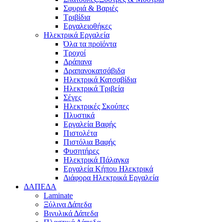
Σφυριά & Βαριές
Τριβίδια
Εργαλειοθήκες
Ηλεκτρικά Εργαλεία
Όλα τα προϊόντα
Τροχοί
Δράπανα
Δραπανοκατσάβιδα
Ηλεκτρικά Κατσαβίδια
Ηλεκτρικά Τριβεία
Σέγες
Ηλεκτρικές Σκούπες
Πλυστικά
Εργαλεία Βαφής
Πιστολέτα
Πιστόλια Βαφής
Φυσητήρες
Ηλεκτρικά Πάλαγκα
Εργαλεία Κήπου Ηλεκτρικά
Διάφορα Ηλεκτρικά Εργαλεία
ΔΑΠΕΔΑ
Laminate
Ξύλινα Δάπεδα
Βινυλικά Δάπεδα