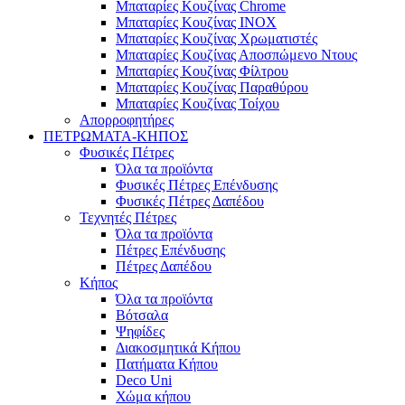
Μπαταρίες Κουζίνας Chrome
Μπαταρίες Κουζίνας INOX
Μπαταρίες Κουζίνας Χρωματιστές
Μπαταρίες Κουζίνας Αποσπώμενο Ντους
Μπαταρίες Κουζίνας Φίλτρου
Μπαταρίες Κουζίνας Παραθύρου
Μπαταρίες Κουζίνας Τοίχου
Απορροφητήρες
ΠΕΤΡΩΜΑΤΑ-ΚΗΠΟΣ
Φυσικές Πέτρες
Όλα τα προϊόντα
Φυσικές Πέτρες Επένδυσης
Φυσικές Πέτρες Δαπέδου
Τεχνητές Πέτρες
Όλα τα προϊόντα
Πέτρες Επένδυσης
Πέτρες Δαπέδου
Κήπος
Όλα τα προϊόντα
Βότσαλα
Ψηφίδες
Διακοσμητικά Κήπου
Πατήματα Κήπου
Deco Uni
Χώμα κήπου