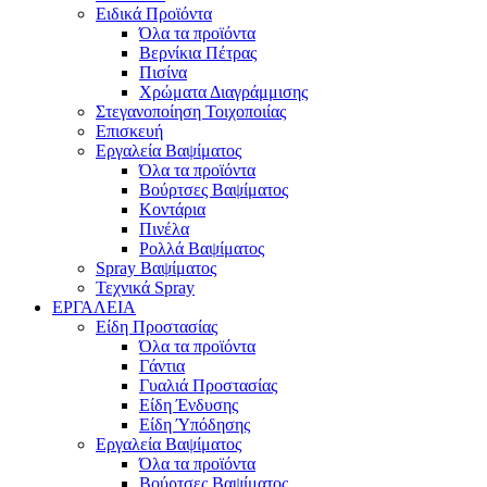
Ειδικά Προϊόντα
Όλα τα προϊόντα
Βερνίκια Πέτρας
Πισίνα
Χρώματα Διαγράμμισης
Στεγανοποίηση Τοιχοποιίας
Επισκευή
Εργαλεία Βαψίματος
Όλα τα προϊόντα
Βούρτσες Βαψίματος
Κοντάρια
Πινέλα
Ρολλά Βαψίματος
Spray Βαψίματος
Τεχνικά Spray
ΕΡΓΑΛΕΙΑ
Είδη Προστασίας
Όλα τα προϊόντα
Γάντια
Γυαλιά Προστασίας
Είδη Ένδυσης
Είδη Ύπόδησης
Εργαλεία Βαψίματος
Όλα τα προϊόντα
Βούρτσες Βαψίματος