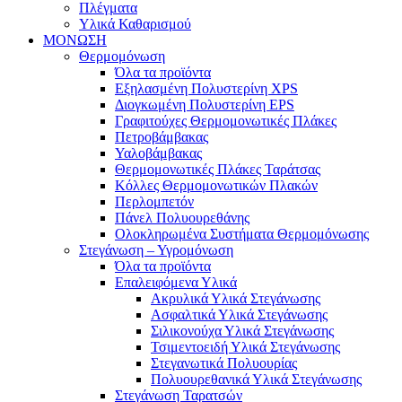
Πλέγματα
Υλικά Καθαρισμού
ΜΟΝΩΣΗ
Θερμομόνωση
Όλα τα προϊόντα
Εξηλασμένη Πολυστερίνη XPS
Διογκωμένη Πολυστερίνη EPS
Γραφιτούχες Θερμομονωτικές Πλάκες
Πετροβάμβακας
Υαλοβάμβακας
Θερμομονωτικές Πλάκες Ταράτσας
Κόλλες Θερμομονωτικών Πλακών
Περλομπετόν
Πάνελ Πολυουρεθάνης
Ολοκληρωμένα Συστήματα Θερμομόνωσης
Στεγάνωση – Υγρομόνωση
Όλα τα προϊόντα
Επαλειφόμενα Υλικά
Ακρυλικά Υλικά Στεγάνωσης
Ασφαλτικά Υλικά Στεγάνωσης
Σιλικονούχα Υλικά Στεγάνωσης
Τσιμεντοειδή Υλικά Στεγάνωσης
Στεγανωτικά Πολυουρίας
Πολυουρεθανικά Υλικά Στεγάνωσης
Στεγάνωση Ταρατσών