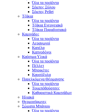
Όλα τα προϊόντα
Σόμπες Ξύλου
Σόμπες Pellet
Τζάκια
Όλα τα προϊόντα
Τζάκια Ενεργειακά
Τζάκια Παραδοσιακά
Καμινάδες
Όλα τα προϊόντα
Αεραγωγοί
Καπέλα
Καπνοδόχοι
Καύσιμα Υλικά
Όλα τα προϊόντα
Πέλλετ
Μπρικέτες
Καυσόξυλα
Παρελκόμενα Θέρμανσης
Όλα τα προϊόντα
Τουμπόβούρτσες
Καθαριστικά Καμινάδων
Ηλιακά
Θερμοσίφωνες
Σώματα Μπάνιου
Όλα τα προϊόντα