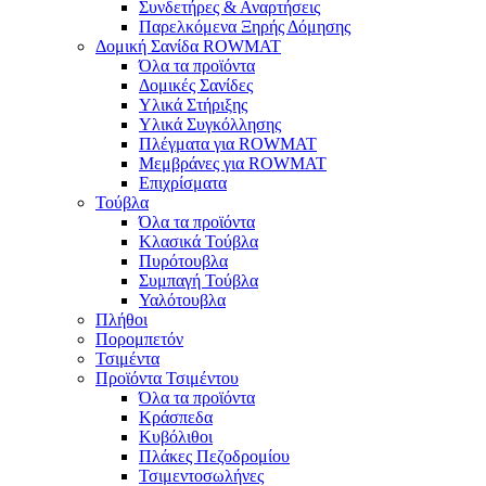
Συνδετήρες & Αναρτήσεις
Παρελκόμενα Ξηρής Δόμησης
Δομική Σανίδα ROWMAT
Όλα τα προϊόντα
Δομικές Σανίδες
Υλικά Στήριξης
Υλικά Συγκόλλησης
Πλέγματα για ROWMAT
Μεμβράνες για ROWMAT
Επιχρίσματα
Τούβλα
Όλα τα προϊόντα
Κλασικά Τούβλα
Πυρότουβλα
Συμπαγή Τούβλα
Υαλότουβλα
Πλήθοι
Πορομπετόν
Τσιμέντα
Προϊόντα Τσιμέντου
Όλα τα προϊόντα
Κράσπεδα
Κυβόλιθοι
Πλάκες Πεζοδρομίου
Τσιμεντοσωλήνες