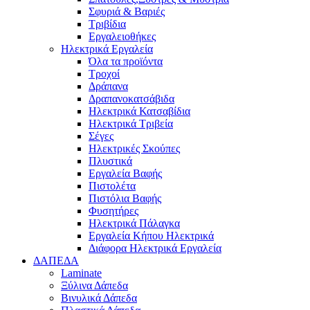
Σφυριά & Βαριές
Τριβίδια
Εργαλειοθήκες
Ηλεκτρικά Εργαλεία
Όλα τα προϊόντα
Τροχοί
Δράπανα
Δραπανοκατσάβιδα
Ηλεκτρικά Κατσαβίδια
Ηλεκτρικά Τριβεία
Σέγες
Ηλεκτρικές Σκούπες
Πλυστικά
Εργαλεία Βαφής
Πιστολέτα
Πιστόλια Βαφής
Φυσητήρες
Ηλεκτρικά Πάλαγκα
Εργαλεία Κήπου Ηλεκτρικά
Διάφορα Ηλεκτρικά Εργαλεία
ΔΑΠΕΔΑ
Laminate
Ξύλινα Δάπεδα
Βινυλικά Δάπεδα