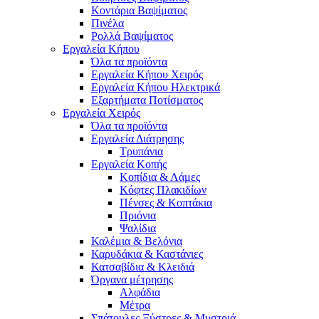
Κοντάρια Βαψίματος
Πινέλα
Ρολλά Βαψίματος
Εργαλεία Κήπου
Όλα τα προϊόντα
Εργαλεία Κήπου Χειρός
Εργαλεία Κήπου Ηλεκτρικά
Εξαρτήματα Ποτίσματος
Εργαλεία Χειρός
Όλα τα προϊόντα
Εργαλεία Διάτρησης
Τρυπάνια
Εργαλεία Κοπής
Κοπίδια & Λάμες
Κόφτες Πλακιδίων
Πένσες & Κοπτάκια
Πριόνια
Ψαλίδια
Καλέμια & Βελόνια
Καρυδάκια & Καστάνιες
Κατσαβίδια & Κλειδιά
Όργανα μέτρησης
Αλφάδια
Μέτρα
Σπάτουλες,Ξύστρες & Μυστριά