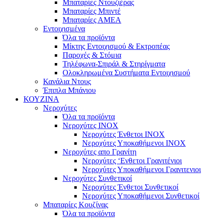
Μπαταρίες Ντουζιέρας
Μπαταρίες Μπιντέ
Μπαταρίες ΑΜΕΑ
Εντοιχισμένα
Όλα τα προϊόντα
Μίκτης Εντοιχισμού & Εκτροπέας
Παροχές & Στόμια
Τηλέφωνα-Σπιράλ & Στηρίγματα
Ολοκληρωμένα Συστήματα Εντοιχισμού
Κανάλια Ντους
Έπιπλα Μπάνιου
ΚΟΥΖΙΝΑ
Νεροχύτες
Όλα τα προϊόντα
Νεροχύτες ΙΝΟΧ
Νεροχύτες Ένθετοι INOX
Νεροχύτες Υποκαθήμενοι INOX
Νεροχύτες απο Γρανίτη
Νεροχύτες ‘Ενθετοι Γρανιτένιοι
Νεροχύτες Υποκαθήμενοι Γρανιτενιοι
Νεροχύτες Συνθετικοί
Νεροχύτες Ένθετοι Συνθετικοί
Νεροχύτες Υποκαθήμενοι Συνθετικοί
Μπαταρίες Κουζίνας
Όλα τα προϊόντα