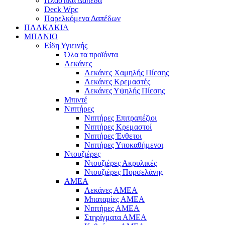
Πλαστικά Δάπεδα
Deck Wpc
Παρελκόμενα Δαπέδων
ΠΛΑΚΑΚΙΑ
ΜΠΑΝΙΟ
Είδη Υγιεινής
Όλα τα προϊόντα
Λεκάνες
Λεκάνες Χαμηλής Πίεσης
Λεκάνες Κρεμαστές
Λεκάνες Υψηλής Πίεσης
Μπιντέ
Νιπτήρες
Νιπτήρες Επιτραπέζιοι
Νιπτήρες Κρεμαστοί
Νιπτήρες Ένθετοι
Νιπτήρες Υποκαθήμενοι
Ντουζιέρες
Ντουζιέρες Ακρυλικές
Ντουζιέρες Πορσελάνης
ΑΜΕΑ
Λεκάνες ΑΜΕΑ
Μπαταρίες ΑΜΕΑ
Νιπτήρες ΑΜΕΑ
Στηρίγματα ΑΜΕΑ