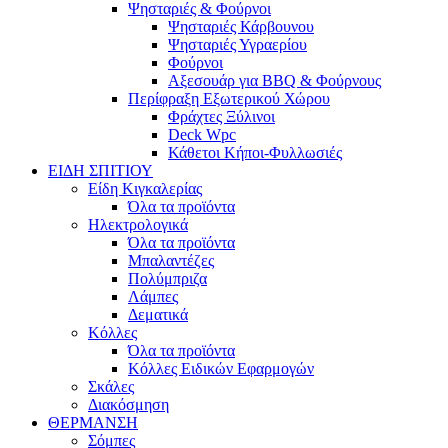
Ψησταριές & Φούρνοι
Ψησταριές Κάρβουνου
Ψησταριές Υγραερίου
Φούρνοι
Αξεσουάρ για BBQ & Φούρνους
Περίφραξη Εξωτερικού Χώρου
Φράχτες Ξύλινοι
Deck Wpc
Κάθετοι Κήποι-Φυλλωσιές
ΕΙΔΗ ΣΠΙΤΙΟΥ
Είδη Κιγκαλερίας
Όλα τα προϊόντα
Ηλεκτρολογικά
Όλα τα προϊόντα
Μπαλαντέζες
Πολύμπριζα
Λάμπες
Δεματικά
Κόλλες
Όλα τα προϊόντα
Κόλλες Ειδικών Εφαρμογών
Σκάλες
Διακόσμηση
ΘΕΡΜΑΝΣΗ
Σόμπες