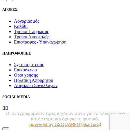
ΑΓΟΡΕΣ
Λογαριασμός
Καλάθι
Τροποι Πληρωμης
Τροποι Αποστολής
Επιστροφες - Υπαναχωρηση
ΠΛΗΡΟΦΟΡΙΕΣ
Σχετικα με εμας
Επικοινωνια
Οροι χρήσης
Πολιτικη Απορρητου
Ασφαλεια Συναλλαγων
SOCIAL MEDIA
Οι αναγραφόμενες τιμές ισχύουν μόνο για το ηλεκτρονικό
κατάστημα και όχι για το φυσικό.
powered by GSQUARED (aka GxG)