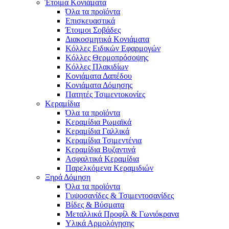
Έτοιμα Κονιάματα
Όλα τα προϊόντα
Επισκευαστικά
Έτοιμοι Σοβάδες
Διακοσμητικά Κονιάματα
Κόλλες Ειδικών Εφαρμογών
Κόλλες Θερμοπρόσοψης
Κόλλες Πλακιδίων
Κονιάματα Δαπέδου
Κονιάματα Δόμησης
Πατητές Τσιμεντοκονίες
Κεραμίδια
Όλα τα προϊόντα
Κεραμίδια Ρωμαϊκά
Κεραμίδια Γαλλικά
Κεραμίδια Τσιμεντένια
Κεραμίδια Βυζαντινά
Ασφαλτικά Κεραμίδια
Παρελκόμενα Κεραμιδιών
Ξηρά Δόμηση
Όλα τα προϊόντα
Γυψοσανίδες & Τσιμεντοσανίδες
Βίδες & Βύσματα
Μεταλλικά Προφίλ & Γωνιόκρανα
Υλικά Αρμολόγησης