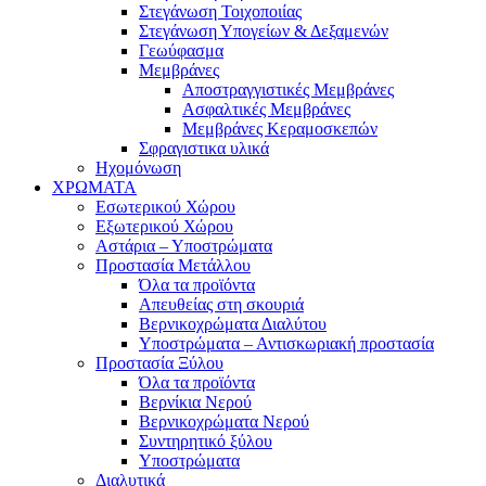
Στεγάνωση Τοιχοποιίας
Στεγάνωση Υπογείων & Δεξαμενών
Γεωύφασμα
Μεμβράνες
Αποστραγγιστικές Μεμβράνες
Ασφαλτικές Μεμβράνες
Μεμβράνες Κεραμοσκεπών
Σφραγιστικα υλικά
Ηχομόνωση
ΧΡΩΜΑΤΑ
Εσωτερικού Χώρου
Εξωτερικού Χώρου
Αστάρια – Υποστρώματα
Προστασία Μετάλλου
Όλα τα προϊόντα
Απευθείας στη σκουριά
Βερνικοχρώματα Διαλύτου
Υποστρώματα – Αντισκωριακή προστασία
Προστασία Ξύλου
Όλα τα προϊόντα
Βερνίκια Νερού
Βερνικοχρώματα Νερού
Συντηρητικό ξύλου
Υποστρώματα
Διαλυτικά