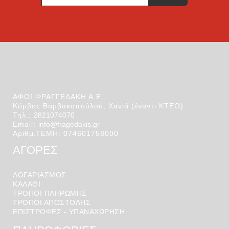
*
ΑΦΟΙ ΦΡΑΓΓΕΔΑΚΗ Α.Ε.
Κόμβος Βαμβακοπούλου, Χανιά (έναντι ΚΤΕΟ)
Τηλ.:
2821074070
Email:
info@fragedakis.gr
Αριθμ.ΓΕΜΗ: 074601758000
ΑΓΟΡΕΣ
ΛΟΓΑΡΙΑΣΜΌΣ
ΚΑΛΆΘΙ
ΤΡΟΠΟΙ ΠΛΗΡΩΜΗΣ
ΤΡΟΠΟΙ ΑΠΟΣΤΟΛΉΣ
ΕΠΙΣΤΡΟΦΕΣ - ΥΠΑΝΑΧΩΡΗΣΗ