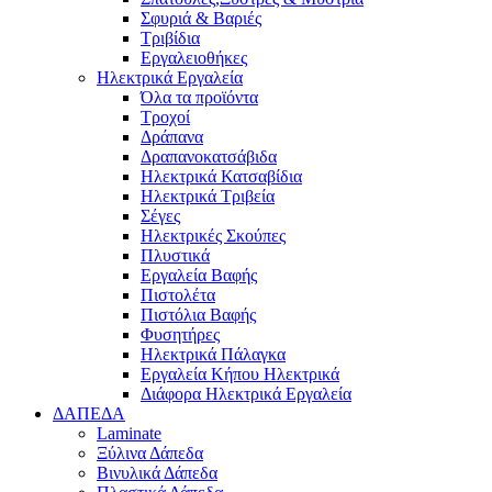
Σφυριά & Βαριές
Τριβίδια
Εργαλειοθήκες
Ηλεκτρικά Εργαλεία
Όλα τα προϊόντα
Τροχοί
Δράπανα
Δραπανοκατσάβιδα
Ηλεκτρικά Κατσαβίδια
Ηλεκτρικά Τριβεία
Σέγες
Ηλεκτρικές Σκούπες
Πλυστικά
Εργαλεία Βαφής
Πιστολέτα
Πιστόλια Βαφής
Φυσητήρες
Ηλεκτρικά Πάλαγκα
Εργαλεία Κήπου Ηλεκτρικά
Διάφορα Ηλεκτρικά Εργαλεία
ΔΑΠΕΔΑ
Laminate
Ξύλινα Δάπεδα
Βινυλικά Δάπεδα