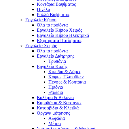
Κοντάρια Βαψίματος
Πινέλα
Ρολλά Βαψίματος
Εργαλεία Κήπου
Όλα τα προϊόντα
Εργαλεία Κήπου Χειρός
Εργαλεία Κήπου Ηλεκτρικά
Εξαρτήματα Ποτίσματος
Εργαλεία Χειρός
Όλα τα προϊόντα
Εργαλεία Διάτρησης
Τρυπάνια
Εργαλεία Κοπής
Κοπίδια & Λάμες
Κόφτες Πλακιδίων
Πένσες & Κοπτάκια
Πριόνια
Ψαλίδια
Καλέμια & Βελόνια
Καρυδάκια & Καστάνιες
Κατσαβίδια & Κλειδιά
Όργανα μέτρησης
Αλφάδια
Μέτρα
Σπάτουλες,Ξύστρες & Μυστριά