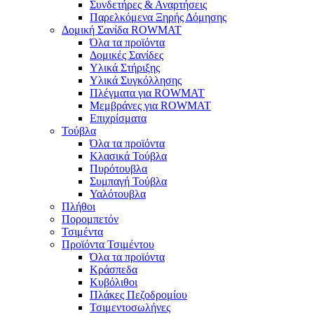
Συνδετήρες & Αναρτήσεις
Παρελκόμενα Ξηρής Δόμησης
Δομική Σανίδα ROWMAT
Όλα τα προϊόντα
Δομικές Σανίδες
Υλικά Στήριξης
Υλικά Συγκόλλησης
Πλέγματα για ROWMAT
Μεμβράνες για ROWMAT
Επιχρίσματα
Τούβλα
Όλα τα προϊόντα
Κλασικά Τούβλα
Πυρότουβλα
Συμπαγή Τούβλα
Υαλότουβλα
Πλήθοι
Πορομπετόν
Τσιμέντα
Προϊόντα Τσιμέντου
Όλα τα προϊόντα
Κράσπεδα
Κυβόλιθοι
Πλάκες Πεζοδρομίου
Τσιμεντοσωλήνες