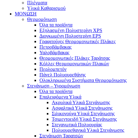
Πλέγματα
Υλικά Καθαρισμού
ΜΟΝΩΣΗ
Θερμομόνωση
Όλα τα προϊόντα
Εξηλασμένη Πολυστερίνη XPS
Διογκωμένη Πολυστερίνη EPS
Γραφιτούχες Θερμομονωτικές Πλάκες
Πετροβάμβακας
Υαλοβάμβακας
Θερμομονωτικές Πλάκες Ταράτσας
Κόλλες Θερμομονωτικών Πλακών
Περλομπετόν
Πάνελ Πολυουρεθάνης
Ολοκληρωμένα Συστήματα Θερμομόνωσης
Στεγάνωση – Υγρομόνωση
Όλα τα προϊόντα
Επαλειφόμενα Υλικά
Ακρυλικά Υλικά Στεγάνωσης
Ασφαλτικά Υλικά Στεγάνωσης
Σιλικονούχα Υλικά Στεγάνωσης
Τσιμεντοειδή Υλικά Στεγάνωσης
Στεγανωτικά Πολυουρίας
Πολυουρεθανικά Υλικά Στεγάνωσης
Στεγάνωση Ταρατσών