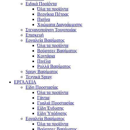
Ειδικά Προϊόντα
Όλα τα προϊόντα
Βερνίκια Πέτρας
Πισίνα
Χρώματα Διαγράμμισης
Στεγανοποίηση Τοιχοποιίας
Επισκευή
Εργαλεία Βαψίματος
Όλα τα προϊόντα
Βούρτσες Βαψίματος
Κοντάρια
Πινέλα
Ρολλά Βαψίματος
Spray Βαψίματος
Τεχνικά Spray
ΕΡΓΑΛΕΙΑ
Είδη Προστασίας
Όλα τα προϊόντα
Γάντια
Γυαλιά Προστασίας
Είδη Ένδυσης
Είδη Ύπόδησης
Εργαλεία Βαψίματος
Όλα τα προϊόντα
Βούρτσες Βαψίματος