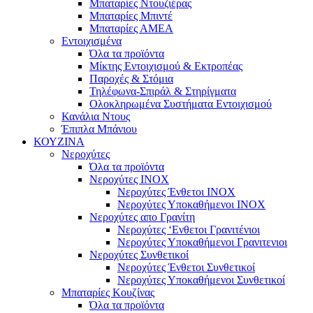
Μπαταρίες Ντουζιέρας
Μπαταρίες Μπιντέ
Μπαταρίες ΑΜΕΑ
Εντοιχισμένα
Όλα τα προϊόντα
Μίκτης Εντοιχισμού & Εκτροπέας
Παροχές & Στόμια
Τηλέφωνα-Σπιράλ & Στηρίγματα
Ολοκληρωμένα Συστήματα Εντοιχισμού
Κανάλια Ντους
Έπιπλα Μπάνιου
ΚΟΥΖΙΝΑ
Νεροχύτες
Όλα τα προϊόντα
Νεροχύτες ΙΝΟΧ
Νεροχύτες Ένθετοι INOX
Νεροχύτες Υποκαθήμενοι INOX
Νεροχύτες απο Γρανίτη
Νεροχύτες ‘Ενθετοι Γρανιτένιοι
Νεροχύτες Υποκαθήμενοι Γρανιτενιοι
Νεροχύτες Συνθετικοί
Νεροχύτες Ένθετοι Συνθετικοί
Νεροχύτες Υποκαθήμενοι Συνθετικοί
Μπαταρίες Κουζίνας
Όλα τα προϊόντα