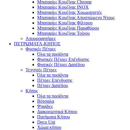
Μπαταρίες Κουζίνας Chrome
Μπαταρίες Κουζίνας INOX
Μπαταρίες Κουζίνας Χρωματιστές
Μπαταρίες Κουζίνας Αποσπώμενο Ντους
Μπαταρίες Κουζίνας Φίλτρου
Μπαταρίες Κουζίνας Παραθύρου
Μπαταρίες Κουζίνας Τοίχου
Απορροφητήρες
ΠΕΤΡΩΜΑΤΑ-ΚΗΠΟΣ
Φυσικές Πέτρες
Όλα τα προϊόντα
Φυσικές Πέτρες Επένδυσης
Φυσικές Πέτρες Δαπέδου
Τεχνητές Πέτρες
Όλα τα προϊόντα
Πέτρες Επένδυσης
Πέτρες Δαπέδου
Κήπος
Όλα τα προϊόντα
Βότσαλα
Ψηφίδες
Διακοσμητικά Κήπου
Πατήματα Κήπου
Deco Uni
Χώμα κήπου