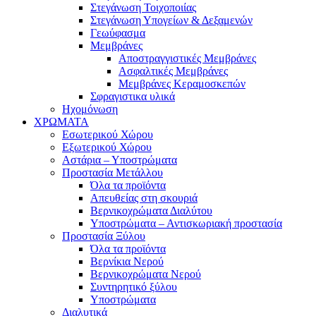
Στεγάνωση Τοιχοποιίας
Στεγάνωση Υπογείων & Δεξαμενών
Γεωύφασμα
Μεμβράνες
Αποστραγγιστικές Μεμβράνες
Ασφαλτικές Μεμβράνες
Μεμβράνες Κεραμοσκεπών
Σφραγιστικα υλικά
Ηχομόνωση
ΧΡΩΜΑΤΑ
Εσωτερικού Χώρου
Εξωτερικού Χώρου
Αστάρια – Υποστρώματα
Προστασία Μετάλλου
Όλα τα προϊόντα
Απευθείας στη σκουριά
Βερνικοχρώματα Διαλύτου
Υποστρώματα – Αντισκωριακή προστασία
Προστασία Ξύλου
Όλα τα προϊόντα
Βερνίκια Νερού
Βερνικοχρώματα Νερού
Συντηρητικό ξύλου
Υποστρώματα
Διαλυτικά