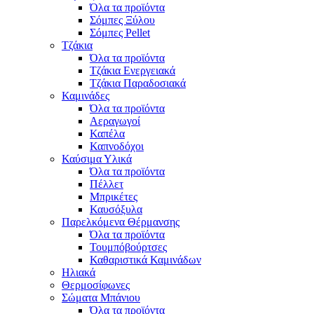
Όλα τα προϊόντα
Σόμπες Ξύλου
Σόμπες Pellet
Τζάκια
Όλα τα προϊόντα
Τζάκια Ενεργειακά
Τζάκια Παραδοσιακά
Καμινάδες
Όλα τα προϊόντα
Αεραγωγοί
Καπέλα
Καπνοδόχοι
Καύσιμα Υλικά
Όλα τα προϊόντα
Πέλλετ
Μπρικέτες
Καυσόξυλα
Παρελκόμενα Θέρμανσης
Όλα τα προϊόντα
Τουμπόβούρτσες
Καθαριστικά Καμινάδων
Ηλιακά
Θερμοσίφωνες
Σώματα Μπάνιου
Όλα τα προϊόντα