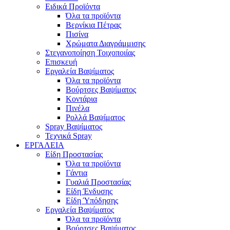
Ειδικά Προϊόντα
Όλα τα προϊόντα
Βερνίκια Πέτρας
Πισίνα
Χρώματα Διαγράμμισης
Στεγανοποίηση Τοιχοποιίας
Επισκευή
Εργαλεία Βαψίματος
Όλα τα προϊόντα
Βούρτσες Βαψίματος
Κοντάρια
Πινέλα
Ρολλά Βαψίματος
Spray Βαψίματος
Τεχνικά Spray
ΕΡΓΑΛΕΙΑ
Είδη Προστασίας
Όλα τα προϊόντα
Γάντια
Γυαλιά Προστασίας
Είδη Ένδυσης
Είδη Ύπόδησης
Εργαλεία Βαψίματος
Όλα τα προϊόντα
Βούρτσες Βαψίματος