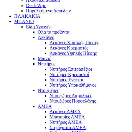
Πλαστικά Δάπεδα
Deck Wpc
Παρελκόμενα Δαπέδων
ΠΛΑΚΑΚΙΑ
ΜΠΑΝΙΟ
Είδη Υγιεινής
Όλα τα προϊόντα
Λεκάνες
Λεκάνες Χαμηλής Πίεσης
Λεκάνες Κρεμαστές
Λεκάνες Υψηλής Πίεσης
Μπιντέ
Νιπτήρες
Νιπτήρες Επιτραπέζιοι
Νιπτήρες Κρεμαστοί
Νιπτήρες Ένθετοι
Νιπτήρες Υποκαθήμενοι
Ντουζιέρες
Ντουζιέρες Ακρυλικές
Ντουζιέρες Πορσελάνης
ΑΜΕΑ
Λεκάνες ΑΜΕΑ
Μπαταρίες ΑΜΕΑ
Νιπτήρες ΑΜΕΑ
Στηρίγματα ΑΜΕΑ