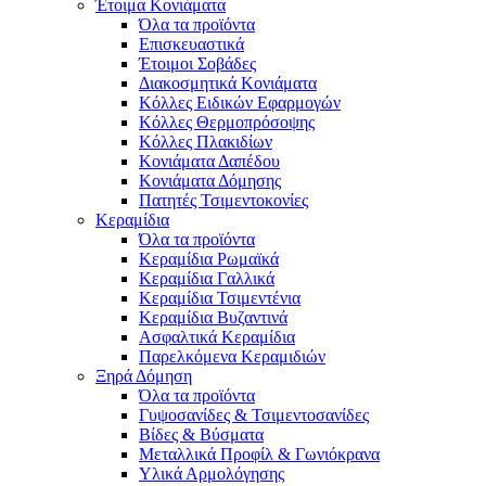
Έτοιμα Κονιάματα
Όλα τα προϊόντα
Επισκευαστικά
Έτοιμοι Σοβάδες
Διακοσμητικά Κονιάματα
Κόλλες Ειδικών Εφαρμογών
Κόλλες Θερμοπρόσοψης
Κόλλες Πλακιδίων
Κονιάματα Δαπέδου
Κονιάματα Δόμησης
Πατητές Τσιμεντοκονίες
Κεραμίδια
Όλα τα προϊόντα
Κεραμίδια Ρωμαϊκά
Κεραμίδια Γαλλικά
Κεραμίδια Τσιμεντένια
Κεραμίδια Βυζαντινά
Ασφαλτικά Κεραμίδια
Παρελκόμενα Κεραμιδιών
Ξηρά Δόμηση
Όλα τα προϊόντα
Γυψοσανίδες & Τσιμεντοσανίδες
Βίδες & Βύσματα
Μεταλλικά Προφίλ & Γωνιόκρανα
Υλικά Αρμολόγησης