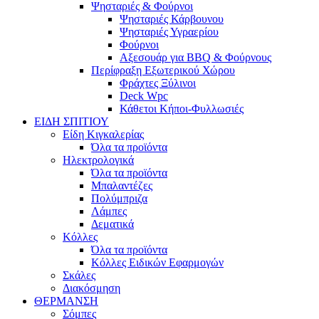
Ψησταριές & Φούρνοι
Ψησταριές Κάρβουνου
Ψησταριές Υγραερίου
Φούρνοι
Αξεσουάρ για BBQ & Φούρνους
Περίφραξη Εξωτερικού Χώρου
Φράχτες Ξύλινοι
Deck Wpc
Κάθετοι Κήποι-Φυλλωσιές
ΕΙΔΗ ΣΠΙΤΙΟΥ
Είδη Κιγκαλερίας
Όλα τα προϊόντα
Ηλεκτρολογικά
Όλα τα προϊόντα
Μπαλαντέζες
Πολύμπριζα
Λάμπες
Δεματικά
Κόλλες
Όλα τα προϊόντα
Κόλλες Ειδικών Εφαρμογών
Σκάλες
Διακόσμηση
ΘΕΡΜΑΝΣΗ
Σόμπες