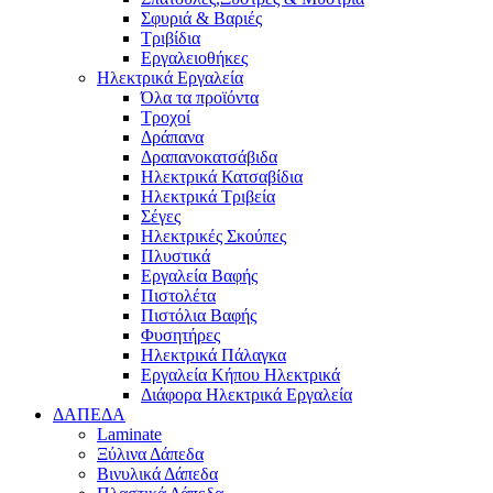
Σφυριά & Βαριές
Τριβίδια
Εργαλειοθήκες
Ηλεκτρικά Εργαλεία
Όλα τα προϊόντα
Τροχοί
Δράπανα
Δραπανοκατσάβιδα
Ηλεκτρικά Κατσαβίδια
Ηλεκτρικά Τριβεία
Σέγες
Ηλεκτρικές Σκούπες
Πλυστικά
Εργαλεία Βαφής
Πιστολέτα
Πιστόλια Βαφής
Φυσητήρες
Ηλεκτρικά Πάλαγκα
Εργαλεία Κήπου Ηλεκτρικά
Διάφορα Ηλεκτρικά Εργαλεία
ΔΑΠΕΔΑ
Laminate
Ξύλινα Δάπεδα
Βινυλικά Δάπεδα