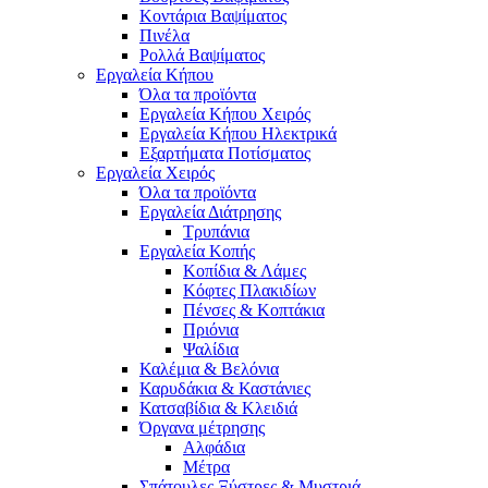
Κοντάρια Βαψίματος
Πινέλα
Ρολλά Βαψίματος
Εργαλεία Κήπου
Όλα τα προϊόντα
Εργαλεία Κήπου Χειρός
Εργαλεία Κήπου Ηλεκτρικά
Εξαρτήματα Ποτίσματος
Εργαλεία Χειρός
Όλα τα προϊόντα
Εργαλεία Διάτρησης
Τρυπάνια
Εργαλεία Κοπής
Κοπίδια & Λάμες
Κόφτες Πλακιδίων
Πένσες & Κοπτάκια
Πριόνια
Ψαλίδια
Καλέμια & Βελόνια
Καρυδάκια & Καστάνιες
Κατσαβίδια & Κλειδιά
Όργανα μέτρησης
Αλφάδια
Μέτρα
Σπάτουλες,Ξύστρες & Μυστριά