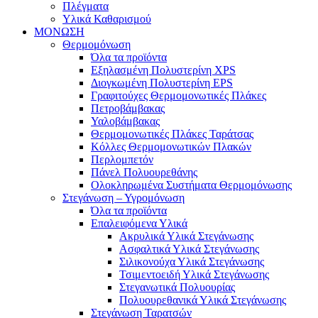
Πλέγματα
Υλικά Καθαρισμού
ΜΟΝΩΣΗ
Θερμομόνωση
Όλα τα προϊόντα
Εξηλασμένη Πολυστερίνη XPS
Διογκωμένη Πολυστερίνη EPS
Γραφιτούχες Θερμομονωτικές Πλάκες
Πετροβάμβακας
Υαλοβάμβακας
Θερμομονωτικές Πλάκες Ταράτσας
Κόλλες Θερμομονωτικών Πλακών
Περλομπετόν
Πάνελ Πολυουρεθάνης
Ολοκληρωμένα Συστήματα Θερμομόνωσης
Στεγάνωση – Υγρομόνωση
Όλα τα προϊόντα
Επαλειφόμενα Υλικά
Ακρυλικά Υλικά Στεγάνωσης
Ασφαλτικά Υλικά Στεγάνωσης
Σιλικονούχα Υλικά Στεγάνωσης
Τσιμεντοειδή Υλικά Στεγάνωσης
Στεγανωτικά Πολυουρίας
Πολυουρεθανικά Υλικά Στεγάνωσης
Στεγάνωση Ταρατσών