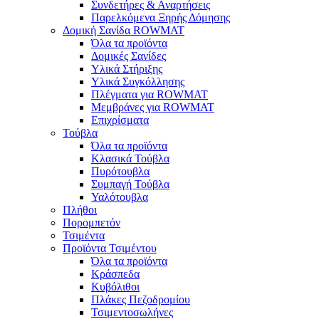
Συνδετήρες & Αναρτήσεις
Παρελκόμενα Ξηρής Δόμησης
Δομική Σανίδα ROWMAT
Όλα τα προϊόντα
Δομικές Σανίδες
Υλικά Στήριξης
Υλικά Συγκόλλησης
Πλέγματα για ROWMAT
Μεμβράνες για ROWMAT
Επιχρίσματα
Τούβλα
Όλα τα προϊόντα
Κλασικά Τούβλα
Πυρότουβλα
Συμπαγή Τούβλα
Υαλότουβλα
Πλήθοι
Πορομπετόν
Τσιμέντα
Προϊόντα Τσιμέντου
Όλα τα προϊόντα
Κράσπεδα
Κυβόλιθοι
Πλάκες Πεζοδρομίου
Τσιμεντοσωλήνες