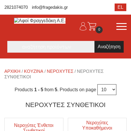
2821074070
info@fragedakis.gr
EL
0
Products
search
ΑΡΧΙΚΉ
/
ΚΟΥΖΙΝΑ
/
ΝΕΡΟΧΎΤΕΣ
/ ΝΕΡΟΧΎΤΕΣ
ΣΥΝΘΕΤΙΚΟΊ
Products
1 - 5
from
5
. Products on page
ΝΕΡΟΧΎΤΕΣ ΣΥΝΘΕΤΙΚΟΊ
Νεροχύτες
Νεροχύτες Ένθετοι
Υποκαθήμενοι
Συνθετικοί