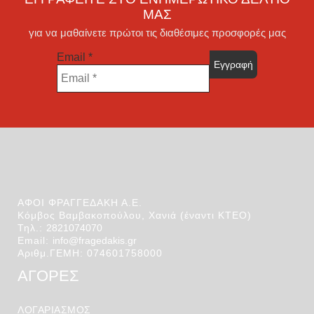
ΜΑΣ
για να μαθαίνετε πρώτοι τις διαθέσιμες προσφορές μας
Email
*
ΑΦΟΙ ΦΡΑΓΓΕΔΑΚΗ Α.Ε.
Κόμβος Βαμβακοπούλου, Χανιά (έναντι ΚΤΕΟ)
Τηλ.:
2821074070
Email:
info@fragedakis.gr
Αριθμ.ΓΕΜΗ: 074601758000
ΑΓΟΡΕΣ
ΛΟΓΑΡΙΑΣΜΌΣ