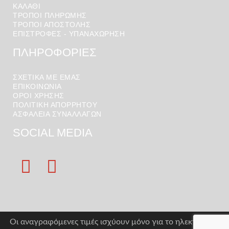
ΚΑΛΆΘΙ
ΤΡΟΠΟΙ ΠΛΗΡΩΜΗΣ
ΤΡΟΠΟΙ ΑΠΟΣΤΟΛΉΣ
ΕΠΙΣΤΡΟΦΕΣ - ΥΠΑΝΑΧΩΡΗΣΗ
ΠΛΗΡΟΦΟΡΙΕΣ
ΣΧΕΤΙΚΑ ΜΕ ΕΜΑΣ
ΕΠΙΚΟΙΝΩΝΙΑ
ΟΡΟΙ ΧΡΉΣΗΣ
ΠΟΛΙΤΙΚΗ ΑΠΟΡΡΗΤΟΥ
ΑΣΦΑΛΕΙΑ ΣΥΝΑΛΛΑΓΩΝ
SOCIAL MEDIA
Οι αναγραφόμενες τιμές ισχύουν μόνο για το ηλεκτρονικό