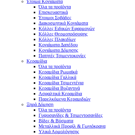
Έτοιμα Κονιάματα
Όλα τα προϊόντα
Επισκευαστικά
Έτοιμοι Σοβάδες
Διακοσμητικά Κονιάματα
Κόλλες Ειδικών Εφαρμογών
Κόλλες Θερμοπρόσοψης
Κόλλες Πλακιδίων
Κονιάματα Δαπέδου
Κονιάματα Δόμησης
Πατητές Τσιμεντοκονίες
Κεραμίδια
Όλα τα προϊόντα
Κεραμίδια Ρωμαϊκά
Κεραμίδια Γαλλικά
Κεραμίδια Τσιμεντένια
Κεραμίδια Βυζαντινά
Ασφαλτικά Κεραμίδια
Παρελκόμενα Κεραμιδιών
Ξηρά Δόμηση
Όλα τα προϊόντα
Γυψοσανίδες & Τσιμεντοσανίδες
Βίδες & Βύσματα
Μεταλλικά Προφίλ & Γωνιόκρανα
Υλικά Αρμολόγησης