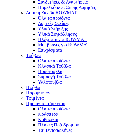
Συνδετήρες & Αναρτήσεις
Παρελκόμενα Ξηρής Δόμησης
Δομική Σανίδα ROWMAT
Όλα τα προϊόντα
Δομικές Σανίδες
Υλικά Στήριξης
Υλικά Συγκόλλησης
Πλέγματα για ROWMAT
Μεμβράνες για ROWMAT
Επιχρίσματα
Τούβλα
Όλα τα προϊόντα
Κλασικά Τούβλα
Πυρότουβλα
Συμπαγή Τούβλα
Υαλότουβλα
Πλήθοι
Πορομπετόν
Τσιμέντα
Προϊόντα Τσιμέντου
Όλα τα προϊόντα
Κράσπεδα
Κυβόλιθοι
Πλάκες Πεζοδρομίου
Τσιμεντοσωλήνες