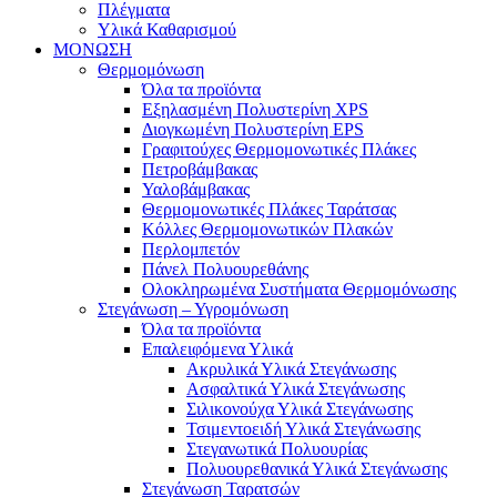
Πλέγματα
Υλικά Καθαρισμού
ΜΟΝΩΣΗ
Θερμομόνωση
Όλα τα προϊόντα
Εξηλασμένη Πολυστερίνη XPS
Διογκωμένη Πολυστερίνη EPS
Γραφιτούχες Θερμομονωτικές Πλάκες
Πετροβάμβακας
Υαλοβάμβακας
Θερμομονωτικές Πλάκες Ταράτσας
Κόλλες Θερμομονωτικών Πλακών
Περλομπετόν
Πάνελ Πολυουρεθάνης
Ολοκληρωμένα Συστήματα Θερμομόνωσης
Στεγάνωση – Υγρομόνωση
Όλα τα προϊόντα
Επαλειφόμενα Υλικά
Ακρυλικά Υλικά Στεγάνωσης
Ασφαλτικά Υλικά Στεγάνωσης
Σιλικονούχα Υλικά Στεγάνωσης
Τσιμεντοειδή Υλικά Στεγάνωσης
Στεγανωτικά Πολυουρίας
Πολυουρεθανικά Υλικά Στεγάνωσης
Στεγάνωση Ταρατσών