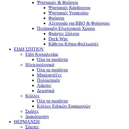
Ψησταριές & Φούρνοι
Ψησταριές Κάρβουνου
Ψησταριές Υγραερίου
Φούρνοι
Αξεσουάρ για BBQ & Φούρνους
Περίφραξη Εξωτερικού Χώρου
Φράχτες Ξύλινοι
Deck Wpc
Κάθετοι Κήποι-Φυλλωσιές
ΕΙΔΗ ΣΠΙΤΙΟΥ
Είδη Κιγκαλερίας
Όλα τα προϊόντα
Ηλεκτρολογικά
Όλα τα προϊόντα
Μπαλαντέζες
Πολύμπριζα
Λάμπες
Δεματικά
Κόλλες
Όλα τα προϊόντα
Κόλλες Ειδικών Εφαρμογών
Σκάλες
Διακόσμηση
ΘΕΡΜΑΝΣΗ
Σόμπες