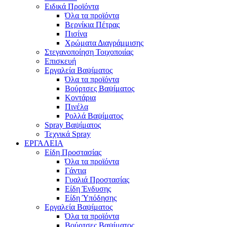
Ειδικά Προϊόντα
Όλα τα προϊόντα
Βερνίκια Πέτρας
Πισίνα
Χρώματα Διαγράμμισης
Στεγανοποίηση Τοιχοποιίας
Επισκευή
Εργαλεία Βαψίματος
Όλα τα προϊόντα
Βούρτσες Βαψίματος
Κοντάρια
Πινέλα
Ρολλά Βαψίματος
Spray Βαψίματος
Τεχνικά Spray
ΕΡΓΑΛΕΙΑ
Είδη Προστασίας
Όλα τα προϊόντα
Γάντια
Γυαλιά Προστασίας
Είδη Ένδυσης
Είδη Ύπόδησης
Εργαλεία Βαψίματος
Όλα τα προϊόντα
Βούρτσες Βαψίματος