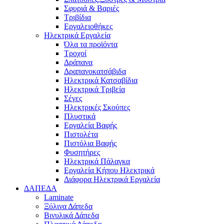
Σφυριά & Βαριές
Τριβίδια
Εργαλειοθήκες
Ηλεκτρικά Εργαλεία
Όλα τα προϊόντα
Τροχοί
Δράπανα
Δραπανοκατσάβιδα
Ηλεκτρικά Κατσαβίδια
Ηλεκτρικά Τριβεία
Σέγες
Ηλεκτρικές Σκούπες
Πλυστικά
Εργαλεία Βαφής
Πιστολέτα
Πιστόλια Βαφής
Φυσητήρες
Ηλεκτρικά Πάλαγκα
Εργαλεία Κήπου Ηλεκτρικά
Διάφορα Ηλεκτρικά Εργαλεία
ΔΑΠΕΔΑ
Laminate
Ξύλινα Δάπεδα
Βινυλικά Δάπεδα