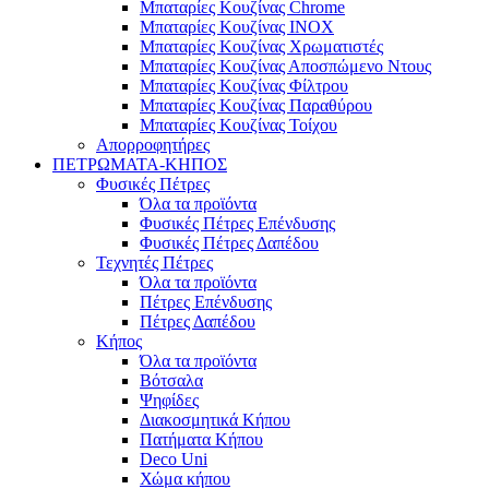
Μπαταρίες Κουζίνας Chrome
Μπαταρίες Κουζίνας INOX
Μπαταρίες Κουζίνας Χρωματιστές
Μπαταρίες Κουζίνας Αποσπώμενο Ντους
Μπαταρίες Κουζίνας Φίλτρου
Μπαταρίες Κουζίνας Παραθύρου
Μπαταρίες Κουζίνας Τοίχου
Απορροφητήρες
ΠΕΤΡΩΜΑΤΑ-ΚΗΠΟΣ
Φυσικές Πέτρες
Όλα τα προϊόντα
Φυσικές Πέτρες Επένδυσης
Φυσικές Πέτρες Δαπέδου
Τεχνητές Πέτρες
Όλα τα προϊόντα
Πέτρες Επένδυσης
Πέτρες Δαπέδου
Κήπος
Όλα τα προϊόντα
Βότσαλα
Ψηφίδες
Διακοσμητικά Κήπου
Πατήματα Κήπου
Deco Uni
Χώμα κήπου