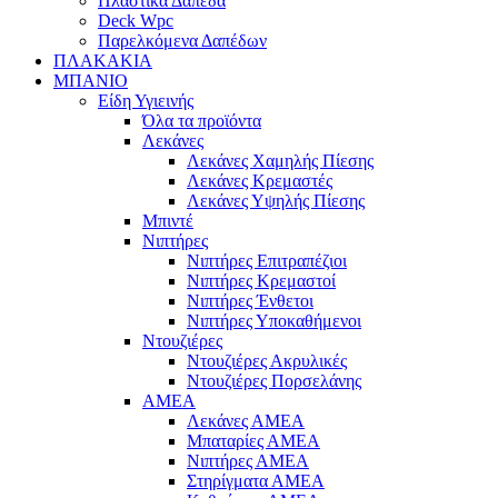
Πλαστικά Δάπεδα
Deck Wpc
Παρελκόμενα Δαπέδων
ΠΛΑΚΑΚΙΑ
ΜΠΑΝΙΟ
Είδη Υγιεινής
Όλα τα προϊόντα
Λεκάνες
Λεκάνες Χαμηλής Πίεσης
Λεκάνες Κρεμαστές
Λεκάνες Υψηλής Πίεσης
Μπιντέ
Νιπτήρες
Νιπτήρες Επιτραπέζιοι
Νιπτήρες Κρεμαστοί
Νιπτήρες Ένθετοι
Νιπτήρες Υποκαθήμενοι
Ντουζιέρες
Ντουζιέρες Ακρυλικές
Ντουζιέρες Πορσελάνης
ΑΜΕΑ
Λεκάνες ΑΜΕΑ
Μπαταρίες ΑΜΕΑ
Νιπτήρες ΑΜΕΑ
Στηρίγματα ΑΜΕΑ