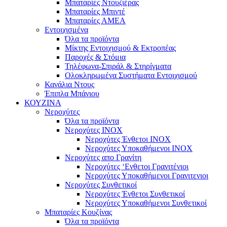
Μπαταρίες Ντουζιέρας
Μπαταρίες Μπιντέ
Μπαταρίες ΑΜΕΑ
Εντοιχισμένα
Όλα τα προϊόντα
Μίκτης Εντοιχισμού & Εκτροπέας
Παροχές & Στόμια
Τηλέφωνα-Σπιράλ & Στηρίγματα
Ολοκληρωμένα Συστήματα Εντοιχισμού
Κανάλια Ντους
Έπιπλα Μπάνιου
ΚΟΥΖΙΝΑ
Νεροχύτες
Όλα τα προϊόντα
Νεροχύτες ΙΝΟΧ
Νεροχύτες Ένθετοι INOX
Νεροχύτες Υποκαθήμενοι INOX
Νεροχύτες απο Γρανίτη
Νεροχύτες ‘Ενθετοι Γρανιτένιοι
Νεροχύτες Υποκαθήμενοι Γρανιτενιοι
Νεροχύτες Συνθετικοί
Νεροχύτες Ένθετοι Συνθετικοί
Νεροχύτες Υποκαθήμενοι Συνθετικοί
Μπαταρίες Κουζίνας
Όλα τα προϊόντα