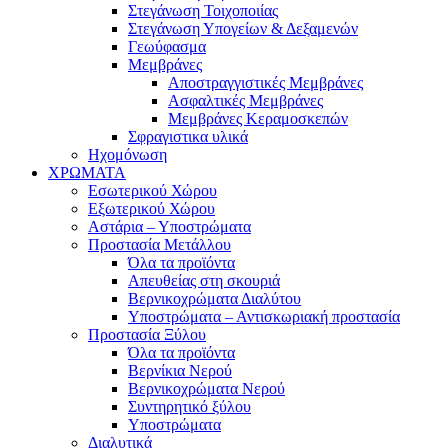
Στεγάνωση Τοιχοποιίας
Στεγάνωση Υπογείων & Δεξαμενών
Γεωύφασμα
Μεμβράνες
Αποστραγγιστικές Μεμβράνες
Ασφαλτικές Μεμβράνες
Μεμβράνες Κεραμοσκεπών
Σφραγιστικα υλικά
Ηχομόνωση
ΧΡΩΜΑΤΑ
Εσωτερικού Χώρου
Εξωτερικού Χώρου
Αστάρια – Υποστρώματα
Προστασία Μετάλλου
Όλα τα προϊόντα
Απευθείας στη σκουριά
Βερνικοχρώματα Διαλύτου
Υποστρώματα – Αντισκωριακή προστασία
Προστασία Ξύλου
Όλα τα προϊόντα
Βερνίκια Νερού
Βερνικοχρώματα Νερού
Συντηρητικό ξύλου
Υποστρώματα
Διαλυτικά