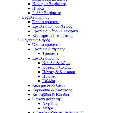
Κοντάρια Βαψίματος
Πινέλα
Ρολλά Βαψίματος
Εργαλεία Κήπου
Όλα τα προϊόντα
Εργαλεία Κήπου Χειρός
Εργαλεία Κήπου Ηλεκτρικά
Εξαρτήματα Ποτίσματος
Εργαλεία Χειρός
Όλα τα προϊόντα
Εργαλεία Διάτρησης
Τρυπάνια
Εργαλεία Κοπής
Κοπίδια & Λάμες
Κόφτες Πλακιδίων
Πένσες & Κοπτάκια
Πριόνια
Ψαλίδια
Καλέμια & Βελόνια
Καρυδάκια & Καστάνιες
Κατσαβίδια & Κλειδιά
Όργανα μέτρησης
Αλφάδια
Μέτρα
Σπάτουλες,Ξύστρες & Μυστριά