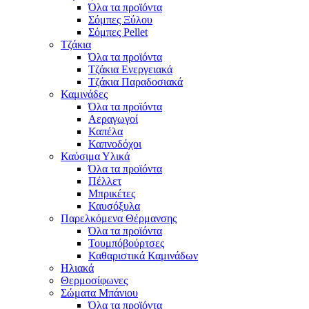
Όλα τα προϊόντα
Σόμπες Ξύλου
Σόμπες Pellet
Τζάκια
Όλα τα προϊόντα
Τζάκια Ενεργειακά
Τζάκια Παραδοσιακά
Καμινάδες
Όλα τα προϊόντα
Αεραγωγοί
Καπέλα
Καπνοδόχοι
Καύσιμα Υλικά
Όλα τα προϊόντα
Πέλλετ
Μπρικέτες
Καυσόξυλα
Παρελκόμενα Θέρμανσης
Όλα τα προϊόντα
Τουμπόβούρτσες
Καθαριστικά Καμινάδων
Ηλιακά
Θερμοσίφωνες
Σώματα Μπάνιου
Όλα τα προϊόντα