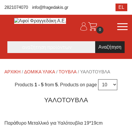
2821074070
info@fragedakis.gr
EL
0
Products
search
ΑΡΧΙΚΉ
/
ΔΟΜΙΚΑ ΥΛΙΚΑ
/
ΤΟΎΒΛΑ
/ ΥΑΛΌΤΟΥΒΛΑ
Products
1 - 5
from
5
. Products on page
ΥΑΛΌΤΟΥΒΛΑ
Παράθυρο Μεταλλικό για Υαλότουβλα 19*19cm