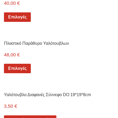
40,00
€
Επιλογές
Πλαστικό Παράθυρο Υαλότουβλων
48,00
€
Επιλογές
Υαλότουβλο Διαφανές Σύννεφο DO 19*19*8cm
3,50
€