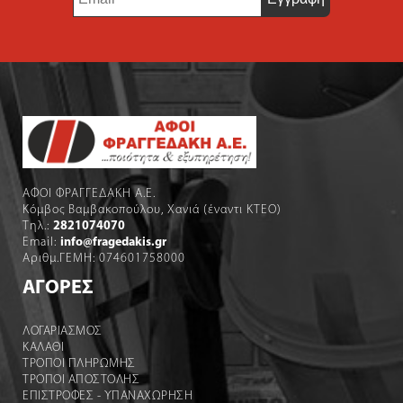
*
ΑΦΟΙ ΦΡΑΓΓΕΔΑΚΗ Α.Ε.
Κόμβος Βαμβακοπούλου, Χανιά (έναντι ΚΤΕΟ)
Τηλ.:
2821074070
Email:
info@fragedakis.gr
Αριθμ.ΓΕΜΗ: 074601758000
ΑΓΟΡΕΣ
ΛΟΓΑΡΙΑΣΜΌΣ
ΚΑΛΆΘΙ
ΤΡΟΠΟΙ ΠΛΗΡΩΜΗΣ
ΤΡΟΠΟΙ ΑΠΟΣΤΟΛΉΣ
ΕΠΙΣΤΡΟΦΕΣ - ΥΠΑΝΑΧΩΡΗΣΗ