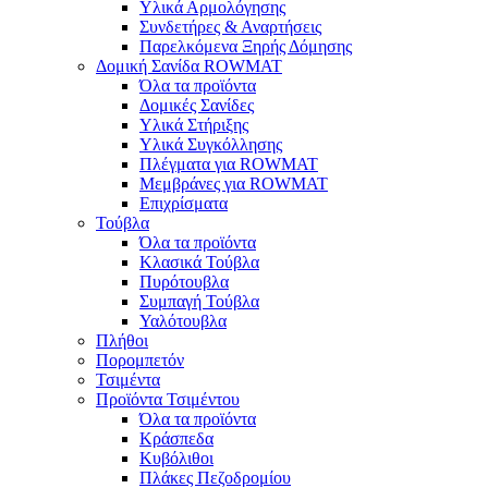
Υλικά Αρμολόγησης
Συνδετήρες & Αναρτήσεις
Παρελκόμενα Ξηρής Δόμησης
Δομική Σανίδα ROWMAT
Όλα τα προϊόντα
Δομικές Σανίδες
Υλικά Στήριξης
Υλικά Συγκόλλησης
Πλέγματα για ROWMAT
Μεμβράνες για ROWMAT
Επιχρίσματα
Τούβλα
Όλα τα προϊόντα
Κλασικά Τούβλα
Πυρότουβλα
Συμπαγή Τούβλα
Υαλότουβλα
Πλήθοι
Πορομπετόν
Τσιμέντα
Προϊόντα Τσιμέντου
Όλα τα προϊόντα
Κράσπεδα
Κυβόλιθοι
Πλάκες Πεζοδρομίου