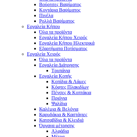
Βούρτσες Βαψίματος
Κοντάρια Βαψίματος
Πινέλα
Ρολλά Βαψίματος
Εργαλεία Κήπου
Όλα τα προϊόντα
Εργαλεία Κήπου Χειρός
Εργαλεία Κήπου Ηλεκτρικά
Εξαρτήματα Ποτίσματος
Εργαλεία Χειρός
Όλα τα προϊόντα
Εργαλεία Διάτρησης
Τρυπάνια
Εργαλεία Κοπής
Κοπίδια & Λάμες
Κόφτες Πλακιδίων
Πένσες & Κοπτάκια
Πριόνια
Ψαλίδια
Καλέμια & Βελόνια
Καρυδάκια & Καστάνιες
Κατσαβίδια & Κλειδιά
Όργανα μέτρησης
Αλφάδια
Μέτρα