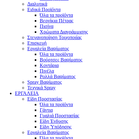
Διαλυτικά
Ειδικά Προϊόντα
Όλα τα προϊόντα
Βερνίκια Πέτρας
Πισίνα
Χρώματα Διαγράμμισης
Στεγανοποίηση Τοιχοποιίας
Επισκευή
Εργαλεία Βαψίματος
Όλα τα προϊόντα
Βούρτσες Βαψίματος
Κοντάρια
Πινέλα
Ρολλά Βαψίματος
Spray Βαψίματος
Τεχνικά Spray
ΕΡΓΑΛΕΙΑ
Είδη Προστασίας
Όλα τα προϊόντα
Γάντια
Γυαλιά Προστασίας
Είδη Ένδυσης
Είδη Ύπόδησης
Εργαλεία Βαψίματος
Όλα τα προϊόντα