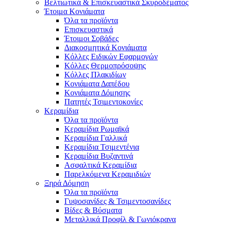
Βελτιωτικά & Επισκευαστικά Σκυροδέματος
Έτοιμα Κονιάματα
Όλα τα προϊόντα
Επισκευαστικά
Έτοιμοι Σοβάδες
Διακοσμητικά Κονιάματα
Κόλλες Ειδικών Εφαρμογών
Κόλλες Θερμοπρόσοψης
Κόλλες Πλακιδίων
Κονιάματα Δαπέδου
Κονιάματα Δόμησης
Πατητές Τσιμεντοκονίες
Κεραμίδια
Όλα τα προϊόντα
Κεραμίδια Ρωμαϊκά
Κεραμίδια Γαλλικά
Κεραμίδια Τσιμεντένια
Κεραμίδια Βυζαντινά
Ασφαλτικά Κεραμίδια
Παρελκόμενα Κεραμιδιών
Ξηρά Δόμηση
Όλα τα προϊόντα
Γυψοσανίδες & Τσιμεντοσανίδες
Βίδες & Βύσματα
Μεταλλικά Προφίλ & Γωνιόκρανα