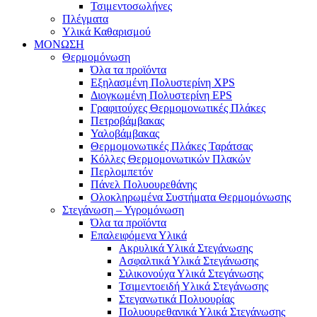
Τσιμεντοσωλήνες
Πλέγματα
Υλικά Καθαρισμού
ΜΟΝΩΣΗ
Θερμομόνωση
Όλα τα προϊόντα
Εξηλασμένη Πολυστερίνη XPS
Διογκωμένη Πολυστερίνη EPS
Γραφιτούχες Θερμομονωτικές Πλάκες
Πετροβάμβακας
Υαλοβάμβακας
Θερμομονωτικές Πλάκες Ταράτσας
Κόλλες Θερμομονωτικών Πλακών
Περλομπετόν
Πάνελ Πολυουρεθάνης
Ολοκληρωμένα Συστήματα Θερμομόνωσης
Στεγάνωση – Υγρομόνωση
Όλα τα προϊόντα
Επαλειφόμενα Υλικά
Ακρυλικά Υλικά Στεγάνωσης
Ασφαλτικά Υλικά Στεγάνωσης
Σιλικονούχα Υλικά Στεγάνωσης
Τσιμεντοειδή Υλικά Στεγάνωσης
Στεγανωτικά Πολυουρίας
Πολυουρεθανικά Υλικά Στεγάνωσης