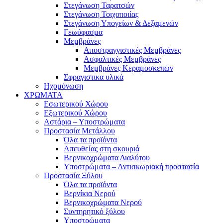
Στεγάνωση Ταρατσών
Στεγάνωση Τοιχοποιίας
Στεγάνωση Υπογείων & Δεξαμενών
Γεωύφασμα
Μεμβράνες
Αποστραγγιστικές Μεμβράνες
Ασφαλτικές Μεμβράνες
Μεμβράνες Κεραμοσκεπών
Σφραγιστικα υλικά
Ηχομόνωση
ΧΡΩΜΑΤΑ
Εσωτερικού Χώρου
Εξωτερικού Χώρου
Αστάρια – Υποστρώματα
Προστασία Μετάλλου
Όλα τα προϊόντα
Απευθείας στη σκουριά
Βερνικοχρώματα Διαλύτου
Υποστρώματα – Αντισκωριακή προστασία
Προστασία Ξύλου
Όλα τα προϊόντα
Βερνίκια Νερού
Βερνικοχρώματα Νερού
Συντηρητικό ξύλου
Υποστρώματα