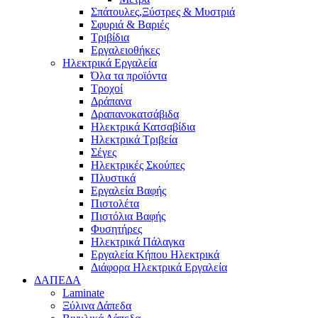
Σπάτουλες,Ξύστρες & Μυστριά
Σφυριά & Βαριές
Τριβίδια
Εργαλειοθήκες
Ηλεκτρικά Εργαλεία
Όλα τα προϊόντα
Τροχοί
Δράπανα
Δραπανοκατσάβιδα
Ηλεκτρικά Κατσαβίδια
Ηλεκτρικά Τριβεία
Σέγες
Ηλεκτρικές Σκούπες
Πλυστικά
Εργαλεία Βαφής
Πιστολέτα
Πιστόλια Βαφής
Φυσητήρες
Ηλεκτρικά Πάλαγκα
Εργαλεία Κήπου Ηλεκτρικά
Διάφορα Ηλεκτρικά Εργαλεία
ΔΑΠΕΔΑ
Laminate
Ξύλινα Δάπεδα