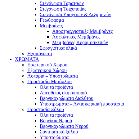
Στεγάνωση Ταρατσών
Στεγάνωση Τοιχοποιίας
Στεγάνωση Υπογείων & Δεξαμενών
Γεωύφασμα
Μεμβράνες
Αποστραγγιστικές Μεμβράνες
Ασφαλτικές Μεμβράνες
Μεμβράνες Κεραμοσκεπών
Σφραγιστικα υλικά
Ηχομόνωση
ΧΡΩΜΑΤΑ
Εσωτερικού Χώρου
Εξωτερικού Χώρου
Αστάρια – Υποστρώματα
Προστασία Μετάλλου
Όλα τα προϊόντα
Απευθείας στη σκουριά
Βερνικοχρώματα Διαλύτου
Υποστρώματα – Αντισκωριακή προστασία
Προστασία Ξύλου
Όλα τα προϊόντα
Βερνίκια Νερού
Βερνικοχρώματα Νερού
Συντηρητικό ξύλου
Υποστρώματα