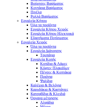
Βούρτσες Βαψίματος
Κοντάρια Βαψίματος
Πινέλα
Ρολλά Βαψίματος
Εργαλεία Κήπου
Όλα τα προϊόντα
Εργαλεία Κήπου Χειρός
Εργαλεία Κήπου Ηλεκτρικά
Εξαρτήματα Ποτίσματος
Εργαλεία Χειρός
Όλα τα προϊόντα
Εργαλεία Διάτρησης
Τρυπάνια
Εργαλεία Κοπής
Κοπίδια & Λάμες
Κόφτες Πλακιδίων
Πένσες & Κοπτάκια
Πριόνια
Ψαλίδια
Καλέμια & Βελόνια
Καρυδάκια & Καστάνιες
Κατσαβίδια & Κλειδιά
Όργανα μέτρησης
Αλφάδια
Μέτρα