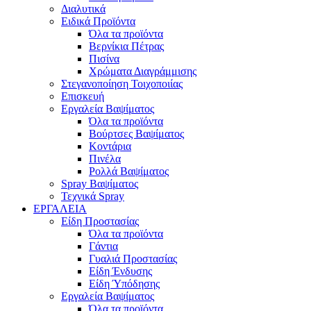
Διαλυτικά
Ειδικά Προϊόντα
Όλα τα προϊόντα
Βερνίκια Πέτρας
Πισίνα
Χρώματα Διαγράμμισης
Στεγανοποίηση Τοιχοποιίας
Επισκευή
Εργαλεία Βαψίματος
Όλα τα προϊόντα
Βούρτσες Βαψίματος
Κοντάρια
Πινέλα
Ρολλά Βαψίματος
Spray Βαψίματος
Τεχνικά Spray
ΕΡΓΑΛΕΙΑ
Είδη Προστασίας
Όλα τα προϊόντα
Γάντια
Γυαλιά Προστασίας
Είδη Ένδυσης
Είδη Ύπόδησης
Εργαλεία Βαψίματος
Όλα τα προϊόντα