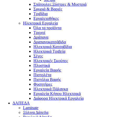
Σπάτουλες,Ξύστρες & Μυστριά
Σφυριά & Βαριές
Τριβίδια
Εργαλειοθήκες
Ηλεκτρικά Εργαλεία
Όλα τα προϊόντα
Τροχοί
Δράπανα
Δραπανοκατσάβιδα
Ηλεκτρικά Κατσαβίδια
Ηλεκτρικά Τριβεία
Σέγες
Ηλεκτρικές Σκούπες
Πλυστικά
Εργαλεία Βαφής
Πιστολέτα
Πιστόλια Βαφής
Φυσητήρες
Ηλεκτρικά Πάλαγκα
Εργαλεία Κήπου Ηλεκτρικά
Διάφορα Ηλεκτρικά Εργαλεία
ΔΑΠΕΔΑ
Laminate
Ξύλινα Δάπεδα