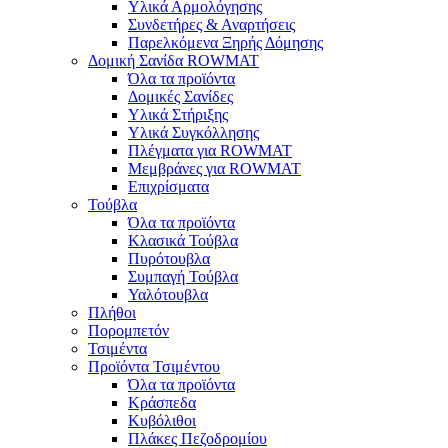
Υλικά Αρμολόγησης
Συνδετήρες & Αναρτήσεις
Παρελκόμενα Ξηρής Δόμησης
Δομική Σανίδα ROWMAT
Όλα τα προϊόντα
Δομικές Σανίδες
Υλικά Στήριξης
Υλικά Συγκόλλησης
Πλέγματα για ROWMAT
Μεμβράνες για ROWMAT
Επιχρίσματα
Τούβλα
Όλα τα προϊόντα
Κλασικά Τούβλα
Πυρότουβλα
Συμπαγή Τούβλα
Υαλότουβλα
Πλήθοι
Πορομπετόν
Τσιμέντα
Προϊόντα Τσιμέντου
Όλα τα προϊόντα
Κράσπεδα
Κυβόλιθοι
Πλάκες Πεζοδρομίου