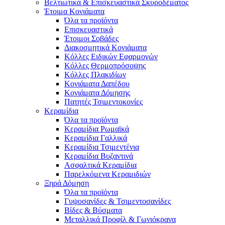
Βελτιωτικά & Επισκευαστικά Σκυροδέματος
Έτοιμα Κονιάματα
Όλα τα προϊόντα
Επισκευαστικά
Έτοιμοι Σοβάδες
Διακοσμητικά Κονιάματα
Κόλλες Ειδικών Εφαρμογών
Κόλλες Θερμοπρόσοψης
Κόλλες Πλακιδίων
Κονιάματα Δαπέδου
Κονιάματα Δόμησης
Πατητές Τσιμεντοκονίες
Κεραμίδια
Όλα τα προϊόντα
Κεραμίδια Ρωμαϊκά
Κεραμίδια Γαλλικά
Κεραμίδια Τσιμεντένια
Κεραμίδια Βυζαντινά
Ασφαλτικά Κεραμίδια
Παρελκόμενα Κεραμιδιών
Ξηρά Δόμηση
Όλα τα προϊόντα
Γυψοσανίδες & Τσιμεντοσανίδες
Βίδες & Βύσματα
Μεταλλικά Προφίλ & Γωνιόκρανα