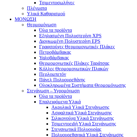
Τσιμεντοσωλήνες
Πλέγματα
Υλικά Καθαρισμού
ΜΟΝΩΣΗ
Θερμομόνωση
Όλα τα προϊόντα
Εξηλασμένη Πολυστερίνη XPS
Διογκωμένη Πολυστερίνη EPS
Γραφιτούχες Θερμομονωτικές Πλάκες
Πετροβάμβακας
Υαλοβάμβακας
Θερμομονωτικές Πλάκες Ταράτσας
Κόλλες Θερμομονωτικών Πλακών
Περλομπετόν
Πάνελ Πολυουρεθάνης
Ολοκληρωμένα Συστήματα Θερμομόνωσης
Στεγάνωση – Υγρομόνωση
Όλα τα προϊόντα
Επαλειφόμενα Υλικά
Ακρυλικά Υλικά Στεγάνωσης
Ασφαλτικά Υλικά Στεγάνωσης
Σιλικονούχα Υλικά Στεγάνωσης
Τσιμεντοειδή Υλικά Στεγάνωσης
Στεγανωτικά Πολυουρίας
Πολυουρεθανικά Υλικά Στεγάνωσης