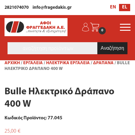
EL
EN
2821074070
info@fragedakis.gr
0
Products
search
ΑΡΧΙΚΉ
/
ΕΡΓΑΛΕΙΑ
/
ΗΛΕΚΤΡΙΚΆ ΕΡΓΑΛΕΊΑ
/
ΔΡΆΠΑΝΑ
/ BULLE
ΗΛΕΚΤΡΙΚΌ ΔΡΆΠΑΝΟ 400 W
Bulle Ηλεκτρικό Δράπανο
400 W
Κωδικός Προϊόντος: 77.045
25,00
€