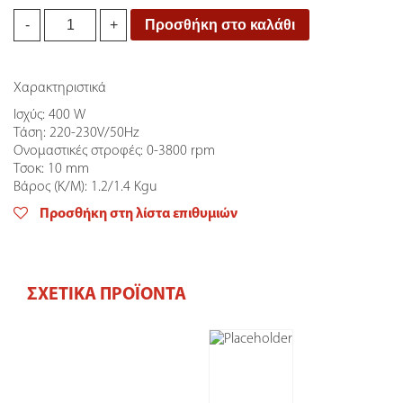
Bulle
Προσθήκη στο καλάθι
-
+
Ηλεκτρικό
Δράπανο
400
Χαρακτηριστικά
W
quantity
Ισχύς: 400 W
Τάση: 220-230V/50Hz
Ονομαστικές στροφές: 0-3800 rpm
Τσοκ: 10 mm
Βάρος (Κ/Μ): 1.2/1.4 Kgu
Προσθήκη στη λίστα επιθυμιών
ΣΧΕΤΙΚΆ ΠΡΟΪΌΝΤΑ