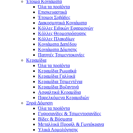
Έτοιμα Κονιάματα
Όλα τα προϊόντα
Επισκευαστικά
Έτοιμοι Σοβάδες
Διακοσμητικά Κονιάματα
Κόλλες Ειδικών Εφαρμογών
Κόλλες Θερμοπρόσοψης
Κόλλες Πλακιδίων
Κονιάματα Δαπέδου
Κονιάματα Δόμησης
Πατητές Τσιμεντοκονίες
Κεραμίδια
Όλα τα προϊόντα
Κεραμίδια Ρωμαϊκά
Κεραμίδια Γαλλικά
Κεραμίδια Τσιμεντένια
Κεραμίδια Βυζαντινά
Ασφαλτικά Κεραμίδια
Παρελκόμενα Κεραμιδιών
Ξηρά Δόμηση
Όλα τα προϊόντα
Γυψοσανίδες & Τσιμεντοσανίδες
Βίδες & Βύσματα
Μεταλλικά Προφίλ & Γωνιόκρανα
Υλικά Αρμολόγησης