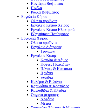
Κοντάρια Βαψίματος
Πινέλα
Ρολλά Βαψίματος
Εργαλεία Κήπου
Όλα τα προϊόντα
Εργαλεία Κήπου Χειρός
Εργαλεία Κήπου Ηλεκτρικά
Εξαρτήματα Ποτίσματος
Εργαλεία Χειρός
Όλα τα προϊόντα
Εργαλεία Διάτρησης
Τρυπάνια
Εργαλεία Κοπής
Κοπίδια & Λάμες
Κόφτες Πλακιδίων
Πένσες & Κοπτάκια
Πριόνια
Ψαλίδια
Καλέμια & Βελόνια
Καρυδάκια & Καστάνιες
Κατσαβίδια & Κλειδιά
Όργανα μέτρησης
Αλφάδια
Μέτρα
Σπάτουλες,Ξύστρες & Μυστριά