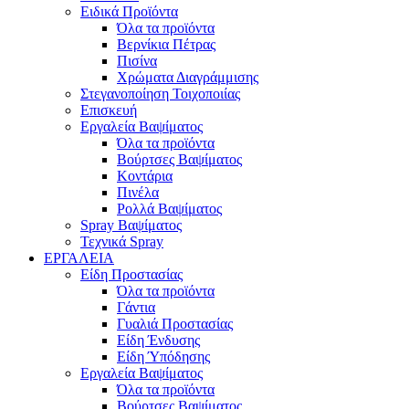
Ειδικά Προϊόντα
Όλα τα προϊόντα
Βερνίκια Πέτρας
Πισίνα
Χρώματα Διαγράμμισης
Στεγανοποίηση Τοιχοποιίας
Επισκευή
Εργαλεία Βαψίματος
Όλα τα προϊόντα
Βούρτσες Βαψίματος
Κοντάρια
Πινέλα
Ρολλά Βαψίματος
Spray Βαψίματος
Τεχνικά Spray
ΕΡΓΑΛΕΙΑ
Είδη Προστασίας
Όλα τα προϊόντα
Γάντια
Γυαλιά Προστασίας
Είδη Ένδυσης
Είδη Ύπόδησης
Εργαλεία Βαψίματος
Όλα τα προϊόντα
Βούρτσες Βαψίματος