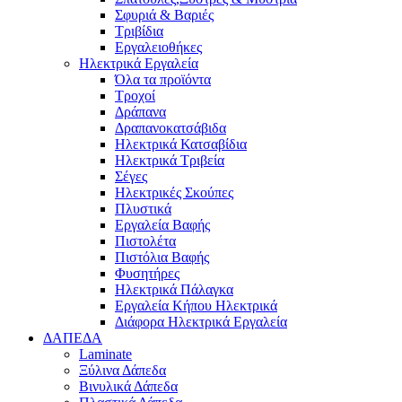
Σφυριά & Βαριές
Τριβίδια
Εργαλειοθήκες
Ηλεκτρικά Εργαλεία
Όλα τα προϊόντα
Τροχοί
Δράπανα
Δραπανοκατσάβιδα
Ηλεκτρικά Κατσαβίδια
Ηλεκτρικά Τριβεία
Σέγες
Ηλεκτρικές Σκούπες
Πλυστικά
Εργαλεία Βαφής
Πιστολέτα
Πιστόλια Βαφής
Φυσητήρες
Ηλεκτρικά Πάλαγκα
Εργαλεία Κήπου Ηλεκτρικά
Διάφορα Ηλεκτρικά Εργαλεία
ΔΑΠΕΔΑ
Laminate
Ξύλινα Δάπεδα
Βινυλικά Δάπεδα