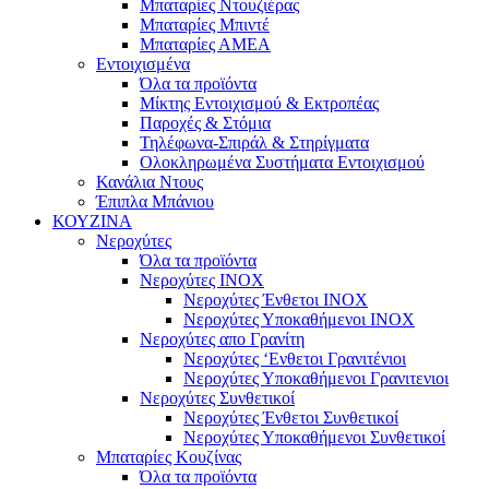
Μπαταρίες Ντουζιέρας
Μπαταρίες Μπιντέ
Μπαταρίες ΑΜΕΑ
Εντοιχισμένα
Όλα τα προϊόντα
Μίκτης Εντοιχισμού & Εκτροπέας
Παροχές & Στόμια
Τηλέφωνα-Σπιράλ & Στηρίγματα
Ολοκληρωμένα Συστήματα Εντοιχισμού
Κανάλια Ντους
Έπιπλα Μπάνιου
ΚΟΥΖΙΝΑ
Νεροχύτες
Όλα τα προϊόντα
Νεροχύτες ΙΝΟΧ
Νεροχύτες Ένθετοι INOX
Νεροχύτες Υποκαθήμενοι INOX
Νεροχύτες απο Γρανίτη
Νεροχύτες ‘Ενθετοι Γρανιτένιοι
Νεροχύτες Υποκαθήμενοι Γρανιτενιοι
Νεροχύτες Συνθετικοί
Νεροχύτες Ένθετοι Συνθετικοί
Νεροχύτες Υποκαθήμενοι Συνθετικοί
Μπαταρίες Κουζίνας
Όλα τα προϊόντα