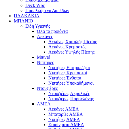
Πλαστικά Δάπεδα
Deck Wpc
Παρελκόμενα Δαπέδων
ΠΛΑΚΑΚΙΑ
ΜΠΑΝΙΟ
Είδη Υγιεινής
Όλα τα προϊόντα
Λεκάνες
Λεκάνες Χαμηλής Πίεσης
Λεκάνες Κρεμαστές
Λεκάνες Υψηλής Πίεσης
Μπιντέ
Νιπτήρες
Νιπτήρες Επιτραπέζιοι
Νιπτήρες Κρεμαστοί
Νιπτήρες Ένθετοι
Νιπτήρες Υποκαθήμενοι
Ντουζιέρες
Ντουζιέρες Ακρυλικές
Ντουζιέρες Πορσελάνης
ΑΜΕΑ
Λεκάνες ΑΜΕΑ
Μπαταρίες ΑΜΕΑ
Νιπτήρες ΑΜΕΑ
Στηρίγματα ΑΜΕΑ