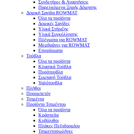
Συνδετήρες & Αναρτήσεις
Παρελκόμενα Ξηρής Δόμησης
Δομική Σανίδα ROWMAT
Όλα τα προϊόντα
Δομικές Σανίδες
Υλικά Στήριξης
Υλικά Συγκόλλησης
Πλέγματα για ROWMAT
Μεμβράνες για ROWMAT
Επιχρίσματα
Τούβλα
Όλα τα προϊόντα
Κλασικά Τούβλα
Πυρότουβλα
Συμπαγή Τούβλα
Υαλότουβλα
Πλήθοι
Πορομπετόν
Τσιμέντα
Προϊόντα Τσιμέντου
Όλα τα προϊόντα
Κράσπεδα
Κυβόλιθοι
Πλάκες Πεζοδρομίου
Τσιμεντοσωλήνες