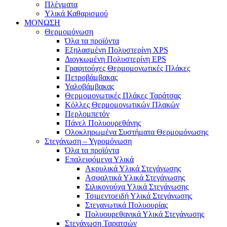
Πλέγματα
Υλικά Καθαρισμού
ΜΟΝΩΣΗ
Θερμομόνωση
Όλα τα προϊόντα
Εξηλασμένη Πολυστερίνη XPS
Διογκωμένη Πολυστερίνη EPS
Γραφιτούχες Θερμομονωτικές Πλάκες
Πετροβάμβακας
Υαλοβάμβακας
Θερμομονωτικές Πλάκες Ταράτσας
Κόλλες Θερμομονωτικών Πλακών
Περλομπετόν
Πάνελ Πολυουρεθάνης
Ολοκληρωμένα Συστήματα Θερμομόνωσης
Στεγάνωση – Υγρομόνωση
Όλα τα προϊόντα
Επαλειφόμενα Υλικά
Ακρυλικά Υλικά Στεγάνωσης
Ασφαλτικά Υλικά Στεγάνωσης
Σιλικονούχα Υλικά Στεγάνωσης
Τσιμεντοειδή Υλικά Στεγάνωσης
Στεγανωτικά Πολυουρίας
Πολυουρεθανικά Υλικά Στεγάνωσης
Στεγάνωση Ταρατσών