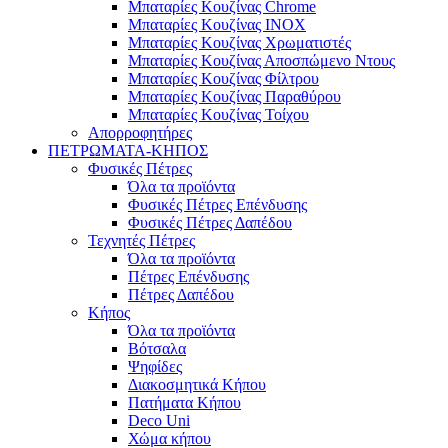
Μπαταρίες Κουζίνας Chrome
Μπαταρίες Κουζίνας INOX
Μπαταρίες Κουζίνας Χρωματιστές
Μπαταρίες Κουζίνας Αποσπώμενο Ντους
Μπαταρίες Κουζίνας Φίλτρου
Μπαταρίες Κουζίνας Παραθύρου
Μπαταρίες Κουζίνας Τοίχου
Απορροφητήρες
ΠΕΤΡΩΜΑΤΑ-ΚΗΠΟΣ
Φυσικές Πέτρες
Όλα τα προϊόντα
Φυσικές Πέτρες Επένδυσης
Φυσικές Πέτρες Δαπέδου
Τεχνητές Πέτρες
Όλα τα προϊόντα
Πέτρες Επένδυσης
Πέτρες Δαπέδου
Κήπος
Όλα τα προϊόντα
Βότσαλα
Ψηφίδες
Διακοσμητικά Κήπου
Πατήματα Κήπου
Deco Uni
Χώμα κήπου