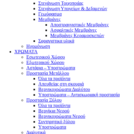
Στεγάνωση Τοιχοποιίας
Στεγάνωση Υπογείων & Δεξαμενών
Γεωύφασμα
Μεμβράνες
Αποστραγγιστικές Μεμβράνες
Ασφαλτικές Μεμβράνες
Μεμβράνες Κεραμοσκεπών
Σφραγιστικα υλικά
Ηχομόνωση
ΧΡΩΜΑΤΑ
Εσωτερικού Χώρου
Εξωτερικού Χώρου
Αστάρια – Υποστρώματα
Προστασία Μετάλλου
Όλα τα προϊόντα
Απευθείας στη σκουριά
Βερνικοχρώματα Διαλύτου
Υποστρώματα – Αντισκωριακή προστασία
Προστασία Ξύλου
Όλα τα προϊόντα
Βερνίκια Νερού
Βερνικοχρώματα Νερού
Συντηρητικό ξύλου
Υποστρώματα
Διαλυτικά