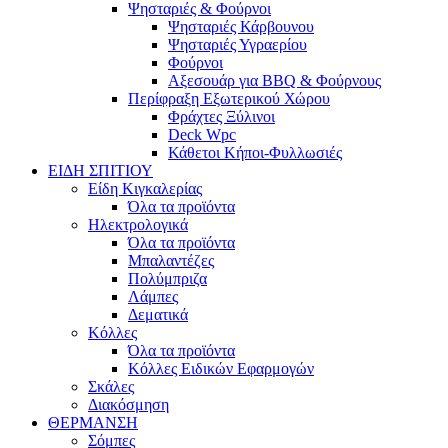
Ψησταριές & Φούρνοι
Ψησταριές Κάρβουνου
Ψησταριές Υγραερίου
Φούρνοι
Αξεσουάρ για BBQ & Φούρνους
Περίφραξη Εξωτερικού Χώρου
Φράχτες Ξύλινοι
Deck Wpc
Κάθετοι Κήποι-Φυλλωσιές
ΕΙΔΗ ΣΠΙΤΙΟΥ
Είδη Κιγκαλερίας
Όλα τα προϊόντα
Ηλεκτρολογικά
Όλα τα προϊόντα
Μπαλαντέζες
Πολύμπριζα
Λάμπες
Δεματικά
Κόλλες
Όλα τα προϊόντα
Κόλλες Ειδικών Εφαρμογών
Σκάλες
Διακόσμηση
ΘΕΡΜΑΝΣΗ
Σόμπες