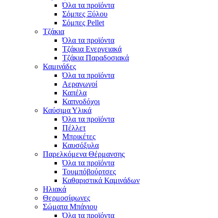
Όλα τα προϊόντα
Σόμπες Ξύλου
Σόμπες Pellet
Τζάκια
Όλα τα προϊόντα
Τζάκια Ενεργειακά
Τζάκια Παραδοσιακά
Καμινάδες
Όλα τα προϊόντα
Αεραγωγοί
Καπέλα
Καπνοδόχοι
Καύσιμα Υλικά
Όλα τα προϊόντα
Πέλλετ
Μπρικέτες
Καυσόξυλα
Παρελκόμενα Θέρμανσης
Όλα τα προϊόντα
Τουμπόβούρτσες
Καθαριστικά Καμινάδων
Ηλιακά
Θερμοσίφωνες
Σώματα Μπάνιου
Όλα τα προϊόντα