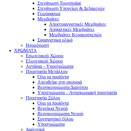
Στεγάνωση Τοιχοποιίας
Στεγάνωση Υπογείων & Δεξαμενών
Γεωύφασμα
Μεμβράνες
Αποστραγγιστικές Μεμβράνες
Ασφαλτικές Μεμβράνες
Μεμβράνες Κεραμοσκεπών
Σφραγιστικα υλικά
Ηχομόνωση
ΧΡΩΜΑΤΑ
Εσωτερικού Χώρου
Εξωτερικού Χώρου
Αστάρια – Υποστρώματα
Προστασία Μετάλλου
Όλα τα προϊόντα
Απευθείας στη σκουριά
Βερνικοχρώματα Διαλύτου
Υποστρώματα – Αντισκωριακή προστασία
Προστασία Ξύλου
Όλα τα προϊόντα
Βερνίκια Νερού
Βερνικοχρώματα Νερού
Συντηρητικό ξύλου
Υποστρώματα
Διαλυτικά