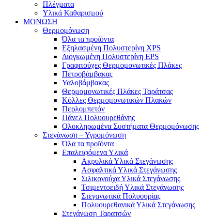
Πλέγματα
Υλικά Καθαρισμού
ΜΟΝΩΣΗ
Θερμομόνωση
Όλα τα προϊόντα
Εξηλασμένη Πολυστερίνη XPS
Διογκωμένη Πολυστερίνη EPS
Γραφιτούχες Θερμομονωτικές Πλάκες
Πετροβάμβακας
Υαλοβάμβακας
Θερμομονωτικές Πλάκες Ταράτσας
Κόλλες Θερμομονωτικών Πλακών
Περλομπετόν
Πάνελ Πολυουρεθάνης
Ολοκληρωμένα Συστήματα Θερμομόνωσης
Στεγάνωση – Υγρομόνωση
Όλα τα προϊόντα
Επαλειφόμενα Υλικά
Ακρυλικά Υλικά Στεγάνωσης
Ασφαλτικά Υλικά Στεγάνωσης
Σιλικονούχα Υλικά Στεγάνωσης
Τσιμεντοειδή Υλικά Στεγάνωσης
Στεγανωτικά Πολυουρίας
Πολυουρεθανικά Υλικά Στεγάνωσης
Στεγάνωση Ταρατσών