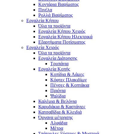
Κοντάρια Βαψίματος
Πινέλα
Ρολλά Βαψίματος
Εργαλεία Κήπου
Όλα τα προϊόντα
Εργαλεία Κήπου Χειρός
Εργαλεία Κήπου Ηλεκτρικά
Εξαρτήματα Ποτίσματος
Εργαλεία Χειρός
Όλα τα προϊόντα
Εργαλεία Διάτρησης
Τρυπάνια
Εργαλεία Κοπής
Κοπίδια & Λάμες
Κόφτες Πλακιδίων
Πένσες & Κοπτάκια
Πριόνια
Ψαλίδια
Καλέμια & Βελόνια
Καρυδάκια & Καστάνιες
Κατσαβίδια & Κλειδιά
Όργανα μέτρησης
Αλφάδια
Μέτρα
Σπάτουλες,Ξύστρες & Μυστριά