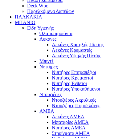
Πλαστικά Δάπεδα
Deck Wpc
Παρελκόμενα Δαπέδων
ΠΛΑΚΑΚΙΑ
ΜΠΑΝΙΟ
Είδη Υγιεινής
Όλα τα προϊόντα
Λεκάνες
Λεκάνες Χαμηλής Πίεσης
Λεκάνες Κρεμαστές
Λεκάνες Υψηλής Πίεσης
Μπιντέ
Νιπτήρες
Νιπτήρες Επιτραπέζιοι
Νιπτήρες Κρεμαστοί
Νιπτήρες Ένθετοι
Νιπτήρες Υποκαθήμενοι
Ντουζιέρες
Ντουζιέρες Ακρυλικές
Ντουζιέρες Πορσελάνης
ΑΜΕΑ
Λεκάνες ΑΜΕΑ
Μπαταρίες ΑΜΕΑ
Νιπτήρες ΑΜΕΑ
Στηρίγματα ΑΜΕΑ