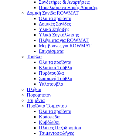
Συνδετήρες & Αναρτήσεις
Παρελκόμενα Ξηρής Δόμησης
Δομική Σανίδα ROWMAT
Όλα τα προϊόντα
Δομικές Σανίδες
Υλικά Στήριξης
Υλικά Συγκόλλησης
Πλέγματα για ROWMAT
Μεμβράνες για ROWMAT
Επιχρίσματα
Τούβλα
Όλα τα προϊόντα
Κλασικά Τούβλα
Πυρότουβλα
Συμπαγή Τούβλα
Υαλότουβλα
Πλήθοι
Πορομπετόν
Τσιμέντα
Προϊόντα Τσιμέντου
Όλα τα προϊόντα
Κράσπεδα
Κυβόλιθοι
Πλάκες Πεζοδρομίου
Τσιμεντοσωλήνες