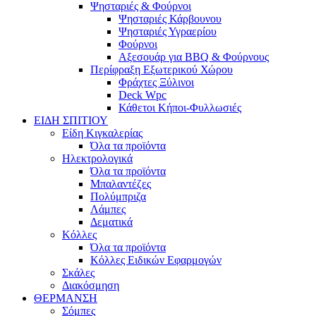
Ψησταριές & Φούρνοι
Ψησταριές Κάρβουνου
Ψησταριές Υγραερίου
Φούρνοι
Αξεσουάρ για BBQ & Φούρνους
Περίφραξη Εξωτερικού Χώρου
Φράχτες Ξύλινοι
Deck Wpc
Κάθετοι Κήποι-Φυλλωσιές
ΕΙΔΗ ΣΠΙΤΙΟΥ
Είδη Κιγκαλερίας
Όλα τα προϊόντα
Ηλεκτρολογικά
Όλα τα προϊόντα
Μπαλαντέζες
Πολύμπριζα
Λάμπες
Δεματικά
Κόλλες
Όλα τα προϊόντα
Κόλλες Ειδικών Εφαρμογών
Σκάλες
Διακόσμηση
ΘΕΡΜΑΝΣΗ
Σόμπες