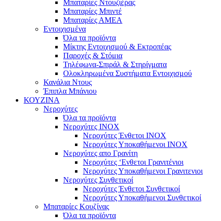
Μπαταρίες Ντουζιέρας
Μπαταρίες Μπιντέ
Μπαταρίες ΑΜΕΑ
Εντοιχισμένα
Όλα τα προϊόντα
Μίκτης Εντοιχισμού & Εκτροπέας
Παροχές & Στόμια
Τηλέφωνα-Σπιράλ & Στηρίγματα
Ολοκληρωμένα Συστήματα Εντοιχισμού
Κανάλια Ντους
Έπιπλα Μπάνιου
ΚΟΥΖΙΝΑ
Νεροχύτες
Όλα τα προϊόντα
Νεροχύτες ΙΝΟΧ
Νεροχύτες Ένθετοι INOX
Νεροχύτες Υποκαθήμενοι INOX
Νεροχύτες απο Γρανίτη
Νεροχύτες ‘Ενθετοι Γρανιτένιοι
Νεροχύτες Υποκαθήμενοι Γρανιτενιοι
Νεροχύτες Συνθετικοί
Νεροχύτες Ένθετοι Συνθετικοί
Νεροχύτες Υποκαθήμενοι Συνθετικοί
Μπαταρίες Κουζίνας
Όλα τα προϊόντα