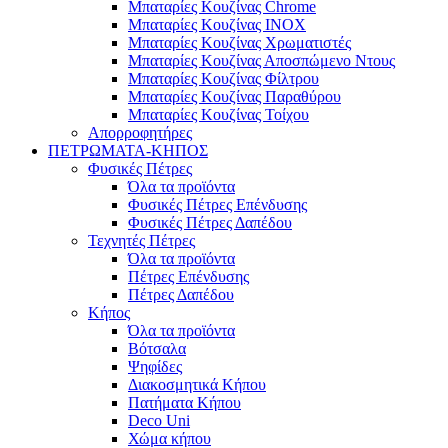
Μπαταρίες Κουζίνας Chrome
Μπαταρίες Κουζίνας INOX
Μπαταρίες Κουζίνας Χρωματιστές
Μπαταρίες Κουζίνας Αποσπώμενο Ντους
Μπαταρίες Κουζίνας Φίλτρου
Μπαταρίες Κουζίνας Παραθύρου
Μπαταρίες Κουζίνας Τοίχου
Απορροφητήρες
ΠΕΤΡΩΜΑΤΑ-ΚΗΠΟΣ
Φυσικές Πέτρες
Όλα τα προϊόντα
Φυσικές Πέτρες Επένδυσης
Φυσικές Πέτρες Δαπέδου
Τεχνητές Πέτρες
Όλα τα προϊόντα
Πέτρες Επένδυσης
Πέτρες Δαπέδου
Κήπος
Όλα τα προϊόντα
Βότσαλα
Ψηφίδες
Διακοσμητικά Κήπου
Πατήματα Κήπου
Deco Uni
Χώμα κήπου