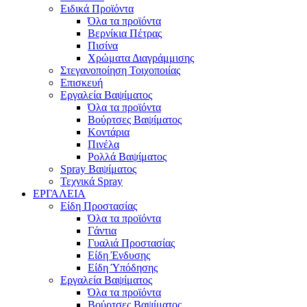
Ειδικά Προϊόντα
Όλα τα προϊόντα
Βερνίκια Πέτρας
Πισίνα
Χρώματα Διαγράμμισης
Στεγανοποίηση Τοιχοποιίας
Επισκευή
Εργαλεία Βαψίματος
Όλα τα προϊόντα
Βούρτσες Βαψίματος
Κοντάρια
Πινέλα
Ρολλά Βαψίματος
Spray Βαψίματος
Τεχνικά Spray
ΕΡΓΑΛΕΙΑ
Είδη Προστασίας
Όλα τα προϊόντα
Γάντια
Γυαλιά Προστασίας
Είδη Ένδυσης
Είδη Ύπόδησης
Εργαλεία Βαψίματος
Όλα τα προϊόντα
Βούρτσες Βαψίματος