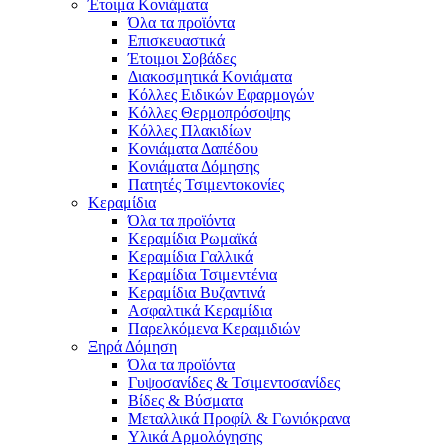
Έτοιμα Κονιάματα
Όλα τα προϊόντα
Επισκευαστικά
Έτοιμοι Σοβάδες
Διακοσμητικά Κονιάματα
Κόλλες Ειδικών Εφαρμογών
Κόλλες Θερμοπρόσοψης
Κόλλες Πλακιδίων
Κονιάματα Δαπέδου
Κονιάματα Δόμησης
Πατητές Τσιμεντοκονίες
Κεραμίδια
Όλα τα προϊόντα
Κεραμίδια Ρωμαϊκά
Κεραμίδια Γαλλικά
Κεραμίδια Τσιμεντένια
Κεραμίδια Βυζαντινά
Ασφαλτικά Κεραμίδια
Παρελκόμενα Κεραμιδιών
Ξηρά Δόμηση
Όλα τα προϊόντα
Γυψοσανίδες & Τσιμεντοσανίδες
Βίδες & Βύσματα
Μεταλλικά Προφίλ & Γωνιόκρανα
Υλικά Αρμολόγησης