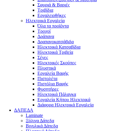
Σφυριά & Βαριές
Τριβίδια
Εργαλειοθήκες
Ηλεκτρικά Εργαλεία
Όλα τα προϊόντα
Τροχοί
Δράπανα
Δραπανοκατσάβιδα
Ηλεκτρικά Κατσαβίδια
Ηλεκτρικά Τριβεία
Σέγες
Ηλεκτρικές Σκούπες
Πλυστικά
Εργαλεία Βαφής
Πιστολέτα
Πιστόλια Βαφής
Φυσητήρες
Ηλεκτρικά Πάλαγκα
Εργαλεία Κήπου Ηλεκτρικά
Διάφορα Ηλεκτρικά Εργαλεία
ΔΑΠΕΔΑ
Laminate
Ξύλινα Δάπεδα
Βινυλικά Δάπεδα