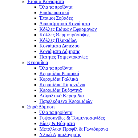
Έτοιμα Κονιάματα
Όλα τα προϊόντα
Επισκευαστικά
Έτοιμοι Σοβάδες
Διακοσμητικά Κονιάματα
Κόλλες Ειδικών Εφαρμογών
Κόλλες Θερμοπρόσοψης
Κόλλες Πλακιδίων
Κονιάματα Δαπέδου
Κονιάματα Δόμησης
Πατητές Τσιμεντοκονίες
Κεραμίδια
Όλα τα προϊόντα
Κεραμίδια Ρωμαϊκά
Κεραμίδια Γαλλικά
Κεραμίδια Τσιμεντένια
Κεραμίδια Βυζαντινά
Ασφαλτικά Κεραμίδια
Παρελκόμενα Κεραμιδιών
Ξηρά Δόμηση
Όλα τα προϊόντα
Γυψοσανίδες & Τσιμεντοσανίδες
Βίδες & Βύσματα
Μεταλλικά Προφίλ & Γωνιόκρανα
Υλικά Αρμολόγησης