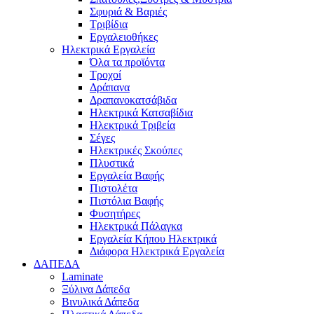
Σφυριά & Βαριές
Τριβίδια
Εργαλειοθήκες
Ηλεκτρικά Εργαλεία
Όλα τα προϊόντα
Τροχοί
Δράπανα
Δραπανοκατσάβιδα
Ηλεκτρικά Κατσαβίδια
Ηλεκτρικά Τριβεία
Σέγες
Ηλεκτρικές Σκούπες
Πλυστικά
Εργαλεία Βαφής
Πιστολέτα
Πιστόλια Βαφής
Φυσητήρες
Ηλεκτρικά Πάλαγκα
Εργαλεία Κήπου Ηλεκτρικά
Διάφορα Ηλεκτρικά Εργαλεία
ΔΑΠΕΔΑ
Laminate
Ξύλινα Δάπεδα
Βινυλικά Δάπεδα