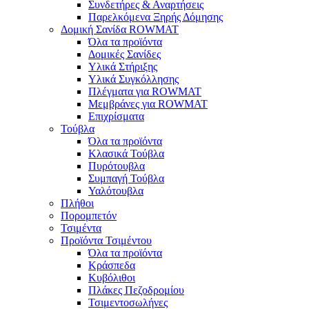
Συνδετήρες & Αναρτήσεις
Παρελκόμενα Ξηρής Δόμησης
Δομική Σανίδα ROWMAT
Όλα τα προϊόντα
Δομικές Σανίδες
Υλικά Στήριξης
Υλικά Συγκόλλησης
Πλέγματα για ROWMAT
Μεμβράνες για ROWMAT
Επιχρίσματα
Τούβλα
Όλα τα προϊόντα
Κλασικά Τούβλα
Πυρότουβλα
Συμπαγή Τούβλα
Υαλότουβλα
Πλήθοι
Πορομπετόν
Τσιμέντα
Προϊόντα Τσιμέντου
Όλα τα προϊόντα
Κράσπεδα
Κυβόλιθοι
Πλάκες Πεζοδρομίου
Τσιμεντοσωλήνες