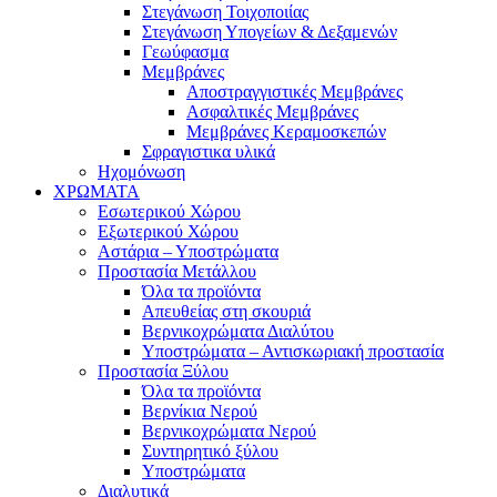
Στεγάνωση Τοιχοποιίας
Στεγάνωση Υπογείων & Δεξαμενών
Γεωύφασμα
Μεμβράνες
Αποστραγγιστικές Μεμβράνες
Ασφαλτικές Μεμβράνες
Μεμβράνες Κεραμοσκεπών
Σφραγιστικα υλικά
Ηχομόνωση
ΧΡΩΜΑΤΑ
Εσωτερικού Χώρου
Εξωτερικού Χώρου
Αστάρια – Υποστρώματα
Προστασία Μετάλλου
Όλα τα προϊόντα
Απευθείας στη σκουριά
Βερνικοχρώματα Διαλύτου
Υποστρώματα – Αντισκωριακή προστασία
Προστασία Ξύλου
Όλα τα προϊόντα
Βερνίκια Νερού
Βερνικοχρώματα Νερού
Συντηρητικό ξύλου
Υποστρώματα
Διαλυτικά