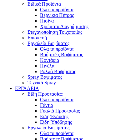
Ειδικά Προϊόντα
Όλα τα προϊόντα
Βερνίκια Πέτρας
Πισίνα
Χρώματα Διαγράμμισης
Στεγανοποίηση Τοιχοποιίας
Επισκευή
Εργαλεία Βαψίματος
Όλα τα προϊόντα
Βούρτσες Βαψίματος
Κοντάρια
Πινέλα
Ρολλά Βαψίματος
Spray Βαψίματος
Τεχνικά Spray
ΕΡΓΑΛΕΙΑ
Είδη Προστασίας
Όλα τα προϊόντα
Γάντια
Γυαλιά Προστασίας
Είδη Ένδυσης
Είδη Ύπόδησης
Εργαλεία Βαψίματος
Όλα τα προϊόντα
Βούρτσες Βαψίματος