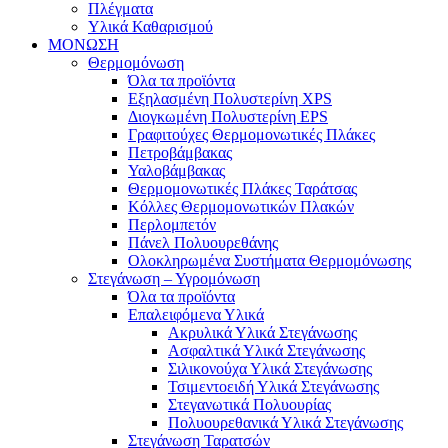
Πλέγματα
Υλικά Καθαρισμού
ΜΟΝΩΣΗ
Θερμομόνωση
Όλα τα προϊόντα
Εξηλασμένη Πολυστερίνη XPS
Διογκωμένη Πολυστερίνη EPS
Γραφιτούχες Θερμομονωτικές Πλάκες
Πετροβάμβακας
Υαλοβάμβακας
Θερμομονωτικές Πλάκες Ταράτσας
Κόλλες Θερμομονωτικών Πλακών
Περλομπετόν
Πάνελ Πολυουρεθάνης
Ολοκληρωμένα Συστήματα Θερμομόνωσης
Στεγάνωση – Υγρομόνωση
Όλα τα προϊόντα
Επαλειφόμενα Υλικά
Ακρυλικά Υλικά Στεγάνωσης
Ασφαλτικά Υλικά Στεγάνωσης
Σιλικονούχα Υλικά Στεγάνωσης
Τσιμεντοειδή Υλικά Στεγάνωσης
Στεγανωτικά Πολυουρίας
Πολυουρεθανικά Υλικά Στεγάνωσης
Στεγάνωση Ταρατσών