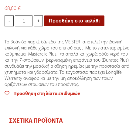
68,00
€
910
Προσθήκη στο καλάθι
-
+
PC
200
ΔΑΠΕΔΟ
Το 3σάνιδο παρκέ δάπεδο της MEISTER αποτελεί την ιδανική
PARQUET
επιλογή για κάθε χώρο του σπιτιού σας . Με το πατενταρισμένο
MEISTER
κούμπωμα Masterclic Plus, τα απαλά και χωρίς ρόζο νερά του
2400*200
και την 7-στρώσεων βερνικωμένη επιφάνειά του (Duratec Plus)
NewPlan
συνδυάζει την μοαδική αίσθηση ηρεμίας με την προστασία από
quantity
χτυπήματα και γδαρσίματα. Το εργοστάσιο παρέχει Longlife
Warranty αναφορικά με την μη αποκόλληση των τριών
οριζόντεων στρώσεων του προϊόντος.
Προσθήκη στη λίστα επιθυμιών
ΣΧΕΤΙΚΆ ΠΡΟΪΌΝΤΑ