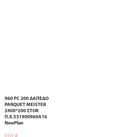
960 PC 200 ΔΑΠΕΔΟ
PARQUET MEISTER
2400*200 ΣΤΟΚ
Π.Χ.531900960A16
NewPlan
0,01
€