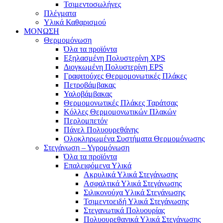
Τσιμεντοσωλήνες
Πλέγματα
Υλικά Καθαρισμού
ΜΟΝΩΣΗ
Θερμομόνωση
Όλα τα προϊόντα
Εξηλασμένη Πολυστερίνη XPS
Διογκωμένη Πολυστερίνη EPS
Γραφιτούχες Θερμομονωτικές Πλάκες
Πετροβάμβακας
Υαλοβάμβακας
Θερμομονωτικές Πλάκες Ταράτσας
Κόλλες Θερμομονωτικών Πλακών
Περλομπετόν
Πάνελ Πολυουρεθάνης
Ολοκληρωμένα Συστήματα Θερμομόνωσης
Στεγάνωση – Υγρομόνωση
Όλα τα προϊόντα
Επαλειφόμενα Υλικά
Ακρυλικά Υλικά Στεγάνωσης
Ασφαλτικά Υλικά Στεγάνωσης
Σιλικονούχα Υλικά Στεγάνωσης
Τσιμεντοειδή Υλικά Στεγάνωσης
Στεγανωτικά Πολυουρίας
Πολυουρεθανικά Υλικά Στεγάνωσης