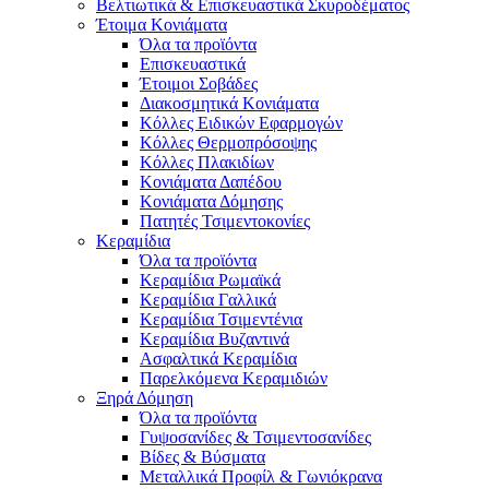
Βελτιωτικά & Επισκευαστικά Σκυροδέματος
Έτοιμα Κονιάματα
Όλα τα προϊόντα
Επισκευαστικά
Έτοιμοι Σοβάδες
Διακοσμητικά Κονιάματα
Κόλλες Ειδικών Εφαρμογών
Κόλλες Θερμοπρόσοψης
Κόλλες Πλακιδίων
Κονιάματα Δαπέδου
Κονιάματα Δόμησης
Πατητές Τσιμεντοκονίες
Κεραμίδια
Όλα τα προϊόντα
Κεραμίδια Ρωμαϊκά
Κεραμίδια Γαλλικά
Κεραμίδια Τσιμεντένια
Κεραμίδια Βυζαντινά
Ασφαλτικά Κεραμίδια
Παρελκόμενα Κεραμιδιών
Ξηρά Δόμηση
Όλα τα προϊόντα
Γυψοσανίδες & Τσιμεντοσανίδες
Βίδες & Βύσματα
Μεταλλικά Προφίλ & Γωνιόκρανα