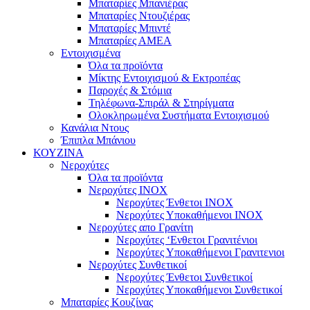
Μπαταρίες Μπανιέρας
Μπαταρίες Ντουζιέρας
Μπαταρίες Μπιντέ
Μπαταρίες ΑΜΕΑ
Εντοιχισμένα
Όλα τα προϊόντα
Μίκτης Εντοιχισμού & Εκτροπέας
Παροχές & Στόμια
Τηλέφωνα-Σπιράλ & Στηρίγματα
Ολοκληρωμένα Συστήματα Εντοιχισμού
Κανάλια Ντους
Έπιπλα Μπάνιου
ΚΟΥΖΙΝΑ
Νεροχύτες
Όλα τα προϊόντα
Νεροχύτες ΙΝΟΧ
Νεροχύτες Ένθετοι INOX
Νεροχύτες Υποκαθήμενοι INOX
Νεροχύτες απο Γρανίτη
Νεροχύτες ‘Ενθετοι Γρανιτένιοι
Νεροχύτες Υποκαθήμενοι Γρανιτενιοι
Νεροχύτες Συνθετικοί
Νεροχύτες Ένθετοι Συνθετικοί
Νεροχύτες Υποκαθήμενοι Συνθετικοί
Μπαταρίες Κουζίνας