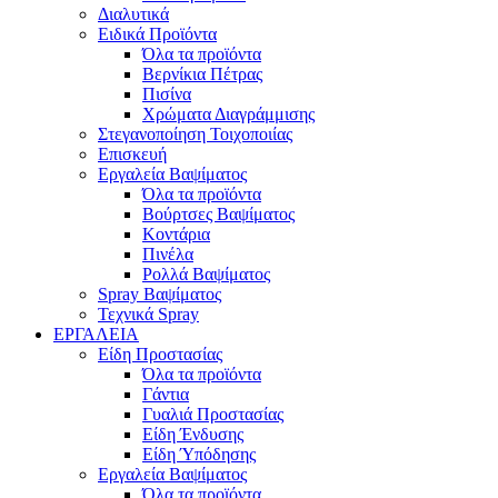
Διαλυτικά
Ειδικά Προϊόντα
Όλα τα προϊόντα
Βερνίκια Πέτρας
Πισίνα
Χρώματα Διαγράμμισης
Στεγανοποίηση Τοιχοποιίας
Επισκευή
Εργαλεία Βαψίματος
Όλα τα προϊόντα
Βούρτσες Βαψίματος
Κοντάρια
Πινέλα
Ρολλά Βαψίματος
Spray Βαψίματος
Τεχνικά Spray
ΕΡΓΑΛΕΙΑ
Είδη Προστασίας
Όλα τα προϊόντα
Γάντια
Γυαλιά Προστασίας
Είδη Ένδυσης
Είδη Ύπόδησης
Εργαλεία Βαψίματος
Όλα τα προϊόντα