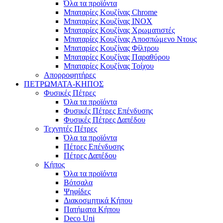
Όλα τα προϊόντα
Μπαταρίες Κουζίνας Chrome
Μπαταρίες Κουζίνας INOX
Μπαταρίες Κουζίνας Χρωματιστές
Μπαταρίες Κουζίνας Αποσπώμενο Ντους
Μπαταρίες Κουζίνας Φίλτρου
Μπαταρίες Κουζίνας Παραθύρου
Μπαταρίες Κουζίνας Τοίχου
Απορροφητήρες
ΠΕΤΡΩΜΑΤΑ-ΚΗΠΟΣ
Φυσικές Πέτρες
Όλα τα προϊόντα
Φυσικές Πέτρες Επένδυσης
Φυσικές Πέτρες Δαπέδου
Τεχνητές Πέτρες
Όλα τα προϊόντα
Πέτρες Επένδυσης
Πέτρες Δαπέδου
Κήπος
Όλα τα προϊόντα
Βότσαλα
Ψηφίδες
Διακοσμητικά Κήπου
Πατήματα Κήπου
Deco Uni