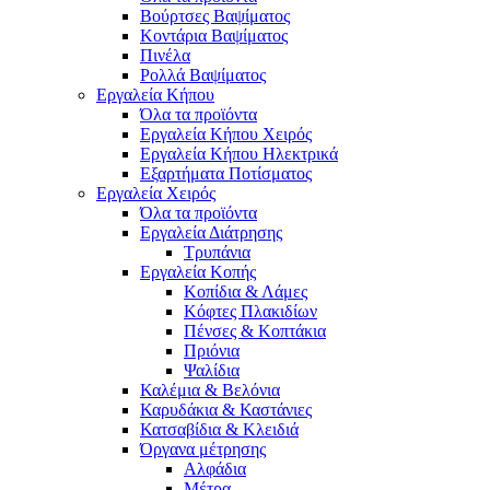
Βούρτσες Βαψίματος
Κοντάρια Βαψίματος
Πινέλα
Ρολλά Βαψίματος
Εργαλεία Κήπου
Όλα τα προϊόντα
Εργαλεία Κήπου Χειρός
Εργαλεία Κήπου Ηλεκτρικά
Εξαρτήματα Ποτίσματος
Εργαλεία Χειρός
Όλα τα προϊόντα
Εργαλεία Διάτρησης
Τρυπάνια
Εργαλεία Κοπής
Κοπίδια & Λάμες
Κόφτες Πλακιδίων
Πένσες & Κοπτάκια
Πριόνια
Ψαλίδια
Καλέμια & Βελόνια
Καρυδάκια & Καστάνιες
Κατσαβίδια & Κλειδιά
Όργανα μέτρησης
Αλφάδια
Μέτρα