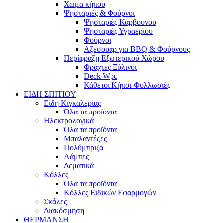
Χώμα κήπου
Ψησταριές & Φούρνοι
Ψησταριές Κάρβουνου
Ψησταριές Υγραερίου
Φούρνοι
Αξεσουάρ για BBQ & Φούρνους
Περίφραξη Εξωτερικού Χώρου
Φράχτες Ξύλινοι
Deck Wpc
Κάθετοι Κήποι-Φυλλωσιές
ΕΙΔΗ ΣΠΙΤΙΟΥ
Είδη Κιγκαλερίας
Όλα τα προϊόντα
Ηλεκτρολογικά
Όλα τα προϊόντα
Μπαλαντέζες
Πολύμπριζα
Λάμπες
Δεματικά
Κόλλες
Όλα τα προϊόντα
Κόλλες Ειδικών Εφαρμογών
Σκάλες
Διακόσμηση
ΘΕΡΜΑΝΣΗ