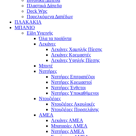
Βινυλικά Δάπεδα
Πλαστικά Δάπεδα
Deck Wpc
Παρελκόμενα Δαπέδων
ΠΛΑΚΑΚΙΑ
ΜΠΑΝΙΟ
Είδη Υγιεινής
Όλα τα προϊόντα
Λεκάνες
Λεκάνες Χαμηλής Πίεσης
Λεκάνες Κρεμαστές
Λεκάνες Υψηλής Πίεσης
Μπιντέ
Νιπτήρες
Νιπτήρες Επιτραπέζιοι
Νιπτήρες Κρεμαστοί
Νιπτήρες Ένθετοι
Νιπτήρες Υποκαθήμενοι
Ντουζιέρες
Ντουζιέρες Ακρυλικές
Ντουζιέρες Πορσελάνης
ΑΜΕΑ
Λεκάνες ΑΜΕΑ
Μπαταρίες ΑΜΕΑ
Νιπτήρες ΑΜΕΑ