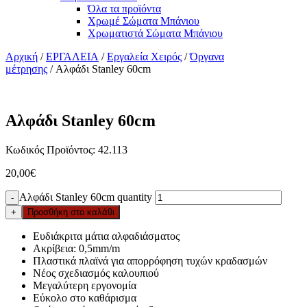
Όλα τα προϊόντα
Χρωμέ Σώματα Μπάνιου
Χρωματιστά Σώματα Μπάνιου
Αρχική
/
ΕΡΓΑΛΕΙΑ
/
Εργαλεία Χειρός
/
Όργανα
μέτρησης
/ Αλφάδι Stanley 60cm
Αλφάδι Stanley 60cm
Κωδικός Προϊόντος: 42.113
20,00
€
Αλφάδι Stanley 60cm quantity
-
+
Προσθήκη στο καλάθι
Ευδιάκριτα μάτια αλφαδιάσματος
Ακρίβεια: 0,5mm/m
Πλαστικά πλαϊνά για απορρόφηση τυχών κραδασμών
Νέος σχεδιασμός καλουπιού
Μεγαλύτερη εργονομία
Εύκολο στο καθάρισμα