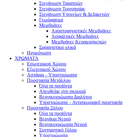
Στεγάνωση Ταρατσών
Στεγάνωση Τοιχοποιίας
Στεγάνωση Υπογείων & Δεξαμενών
Γεωύφασμα
Μεμβράνες
Αποστραγγιστικές Μεμβράνες
Ασφαλτικές Μεμβράνες
Μεμβράνες Κεραμοσκεπών
Σφραγιστικα υλικά
Ηχομόνωση
ΧΡΩΜΑΤΑ
Εσωτερικού Χώρου
Εξωτερικού Χώρου
Αστάρια – Υποστρώματα
Προστασία Μετάλλου
Όλα τα προϊόντα
Απευθείας στη σκουριά
Βερνικοχρώματα Διαλύτου
Υποστρώματα – Αντισκωριακή προστασία
Προστασία Ξύλου
Όλα τα προϊόντα
Βερνίκια Νερού
Βερνικοχρώματα Νερού
Συντηρητικό ξύλου
Υποστρώματα