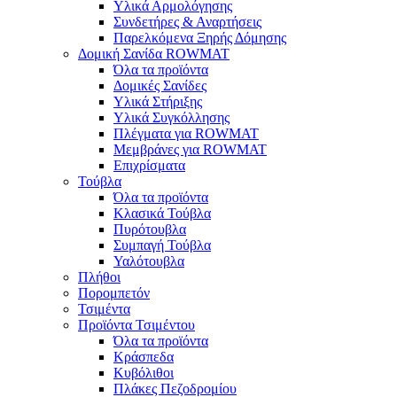
Υλικά Αρμολόγησης
Συνδετήρες & Αναρτήσεις
Παρελκόμενα Ξηρής Δόμησης
Δομική Σανίδα ROWMAT
Όλα τα προϊόντα
Δομικές Σανίδες
Υλικά Στήριξης
Υλικά Συγκόλλησης
Πλέγματα για ROWMAT
Μεμβράνες για ROWMAT
Επιχρίσματα
Τούβλα
Όλα τα προϊόντα
Κλασικά Τούβλα
Πυρότουβλα
Συμπαγή Τούβλα
Υαλότουβλα
Πλήθοι
Πορομπετόν
Τσιμέντα
Προϊόντα Τσιμέντου
Όλα τα προϊόντα
Κράσπεδα
Κυβόλιθοι
Πλάκες Πεζοδρομίου