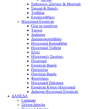
Σπάτουλες,Ξύστρες & Μυστριά
Σφυριά & Βαριές
Τριβίδια
Εργαλειοθήκες
Ηλεκτρικά Εργαλεία
Όλα τα προϊόντα
Τροχοί
Δράπανα
Δραπανοκατσάβιδα
Ηλεκτρικά Κατσαβίδια
Ηλεκτρικά Τριβεία
Σέγες
Ηλεκτρικές Σκούπες
Πλυστικά
Εργαλεία Βαφής
Πιστολέτα
Πιστόλια Βαφής
Φυσητήρες
Ηλεκτρικά Πάλαγκα
Εργαλεία Κήπου Ηλεκτρικά
Διάφορα Ηλεκτρικά Εργαλεία
ΔΑΠΕΔΑ
Laminate
Ξύλινα Δάπεδα