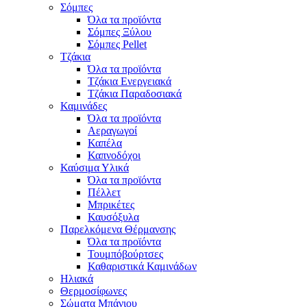
Σόμπες
Όλα τα προϊόντα
Σόμπες Ξύλου
Σόμπες Pellet
Τζάκια
Όλα τα προϊόντα
Τζάκια Ενεργειακά
Τζάκια Παραδοσιακά
Καμινάδες
Όλα τα προϊόντα
Αεραγωγοί
Καπέλα
Καπνοδόχοι
Καύσιμα Υλικά
Όλα τα προϊόντα
Πέλλετ
Μπρικέτες
Καυσόξυλα
Παρελκόμενα Θέρμανσης
Όλα τα προϊόντα
Τουμπόβούρτσες
Καθαριστικά Καμινάδων
Ηλιακά
Θερμοσίφωνες
Σώματα Μπάνιου