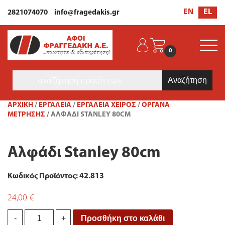
EL
EN
2821074070
info@fragedakis.gr
0
Products
search
ΑΡΧΙΚΉ
/
ΕΡΓΑΛΕΙΑ
/
ΕΡΓΑΛΕΊΑ ΧΕΙΡΌΣ
/
ΌΡΓΑΝΑ
ΜΈΤΡΗΣΗΣ
/ ΑΛΦΆΔΙ STANLEY 80CM
Αλφάδι Stanley 80cm
Κωδικός Προϊόντος: 42.813
24,00
€
Αλφάδι
Προσθήκη στο καλάθι
-
+
Stanley