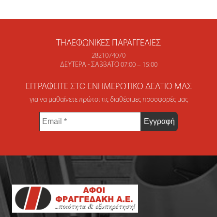
ΤΗΛΕΦΩΝΙΚΈΣ ΠΑΡΑΓΓΕΛΊΕΣ
2821074070
ΔΕΥΤΈΡΑ - ΣΆΒΒΑΤΟ 07:00 – 15:00
ΕΓΓΡΑΦΕΊΤΕ ΣΤΟ ΕΝΗΜΕΡΩΤΙΚΌ ΔΕΛΤΊΟ ΜΑΣ
για να μαθαίνετε πρώτοι τις διαθέσιμες προσφορές μας
Email
*