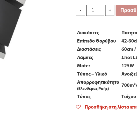
Απορροφητληρας
Προσθή
-
+
Eleganto
Pyramis
quantity
Διακόπτες
Πατητο
Επίπεδο Θορύβου
42-60
Διαστάσεις
60cm /
Λάμπες
Σποτ L
Moter
125W
Τύπος – Υλικό
Ανοιξε
Απορροφητικότητα
700m³/
(Ελευθέρας Ροής)
Τύπος
Τοίχου
Προσθήκη στη λίστα επ