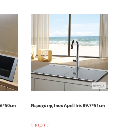
86*50cm
Νεροχύτης Inox Apell Iris 89.7*51cm
530,00
€