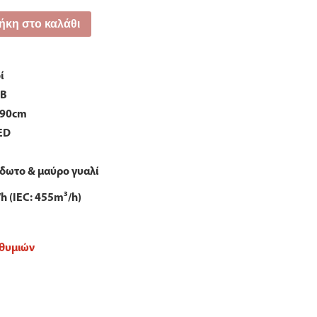
κη στο καλάθι
ί
dB
 90cm
ED
ίδωτο & μαύρο γυαλί
h (IEC: 455m³/h)
ιθυμιών