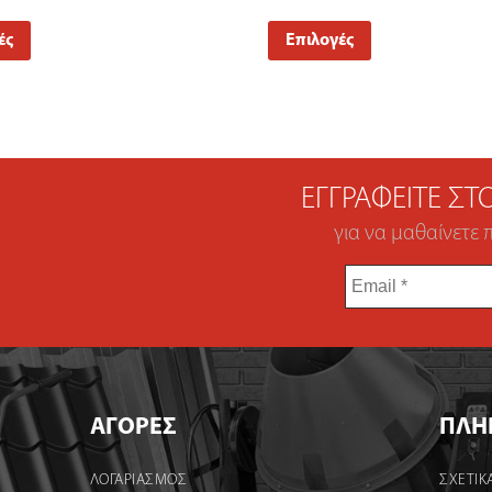
ές
Επιλογές
ΕΓΓΡΑΦΕΊΤΕ Σ
για να μαθαίνετε 
Email
*
ΑΓΟΡΕΣ
ΠΛΗ
ΛΟΓΑΡΙΑΣΜΌΣ
ΣΧΕΤΙΚ