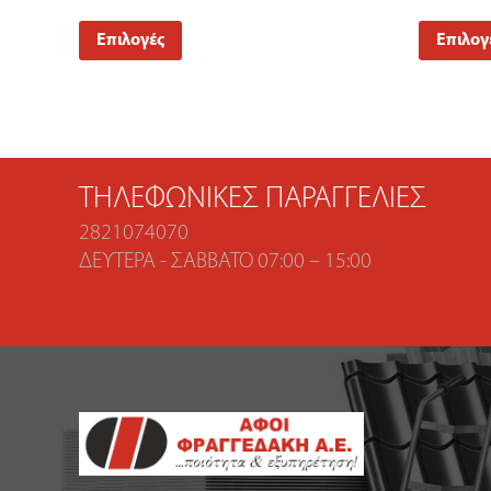
Επιλογές
Επιλογ
ΤΗΛΕΦΩΝΙΚΈΣ ΠΑΡΑΓΓΕΛΊΕΣ
2821074070
ΔΕΥΤΈΡΑ - ΣΆΒΒΑΤΟ 07:00 – 15:00