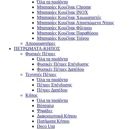
Όλα τα προϊόντα
Μπαταρίες Κουζίνας Chrome
Μπαταρίες Κουζίνας INOX
Μπαταρίες Κουζίνας Χρωματιστές
Μπαταρίες Κουζίνας Αποσπώμενο Ντους
Μπαταρίες Κουζίνας Φίλτρου
Μπαταρίες Κουζίνας Παραθύρου
Μπαταρίες Κουζίνας Τοίχου
Απορροφητήρες
ΠΕΤΡΩΜΑΤΑ-ΚΗΠΟΣ
Φυσικές Πέτρες
Όλα τα προϊόντα
Φυσικές Πέτρες Επένδυσης
Φυσικές Πέτρες Δαπέδου
Τεχνητές Πέτρες
Όλα τα προϊόντα
Πέτρες Επένδυσης
Πέτρες Δαπέδου
Κήπος
Όλα τα προϊόντα
Βότσαλα
Ψηφίδες
Διακοσμητικά Κήπου
Πατήματα Κήπου
Deco Uni