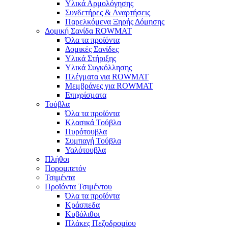
Υλικά Αρμολόγησης
Συνδετήρες & Αναρτήσεις
Παρελκόμενα Ξηρής Δόμησης
Δομική Σανίδα ROWMAT
Όλα τα προϊόντα
Δομικές Σανίδες
Υλικά Στήριξης
Υλικά Συγκόλλησης
Πλέγματα για ROWMAT
Μεμβράνες για ROWMAT
Επιχρίσματα
Τούβλα
Όλα τα προϊόντα
Κλασικά Τούβλα
Πυρότουβλα
Συμπαγή Τούβλα
Υαλότουβλα
Πλήθοι
Πορομπετόν
Τσιμέντα
Προϊόντα Τσιμέντου
Όλα τα προϊόντα
Κράσπεδα
Κυβόλιθοι
Πλάκες Πεζοδρομίου