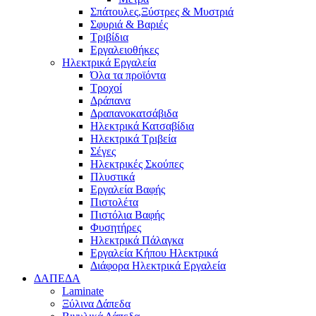
Σπάτουλες,Ξύστρες & Μυστριά
Σφυριά & Βαριές
Τριβίδια
Εργαλειοθήκες
Ηλεκτρικά Εργαλεία
Όλα τα προϊόντα
Τροχοί
Δράπανα
Δραπανοκατσάβιδα
Ηλεκτρικά Κατσαβίδια
Ηλεκτρικά Τριβεία
Σέγες
Ηλεκτρικές Σκούπες
Πλυστικά
Εργαλεία Βαφής
Πιστολέτα
Πιστόλια Βαφής
Φυσητήρες
Ηλεκτρικά Πάλαγκα
Εργαλεία Κήπου Ηλεκτρικά
Διάφορα Ηλεκτρικά Εργαλεία
ΔΑΠΕΔΑ
Laminate
Ξύλινα Δάπεδα