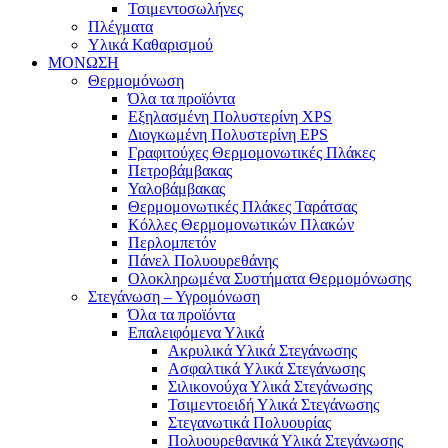
Τσιμεντοσωλήνες
Πλέγματα
Υλικά Καθαρισμού
ΜΟΝΩΣΗ
Θερμομόνωση
Όλα τα προϊόντα
Εξηλασμένη Πολυστερίνη XPS
Διογκωμένη Πολυστερίνη EPS
Γραφιτούχες Θερμομονωτικές Πλάκες
Πετροβάμβακας
Υαλοβάμβακας
Θερμομονωτικές Πλάκες Ταράτσας
Κόλλες Θερμομονωτικών Πλακών
Περλομπετόν
Πάνελ Πολυουρεθάνης
Ολοκληρωμένα Συστήματα Θερμομόνωσης
Στεγάνωση – Υγρομόνωση
Όλα τα προϊόντα
Επαλειφόμενα Υλικά
Ακρυλικά Υλικά Στεγάνωσης
Ασφαλτικά Υλικά Στεγάνωσης
Σιλικονούχα Υλικά Στεγάνωσης
Τσιμεντοειδή Υλικά Στεγάνωσης
Στεγανωτικά Πολυουρίας
Πολυουρεθανικά Υλικά Στεγάνωσης