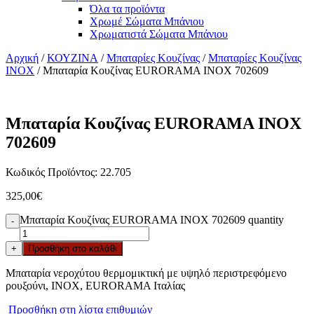
Όλα τα προϊόντα
Χρωμέ Σώματα Μπάνιου
Χρωματιστά Σώματα Μπάνιου
Αρχική
/
ΚΟΥΖΙΝΑ
/
Μπαταρίες Κουζίνας
/
Μπαταρίες Κουζίνας
INOX
/ Μπαταρία Κουζίνας EURORAMA INOX 702609
Μπαταρία Κουζίνας EURORAMA INOX
702609
Κωδικός Προϊόντος: 22.705
325,00
€
Μπαταρία Κουζίνας EURORAMA INOX 702609 quantity
-
+
Προσθήκη στο καλάθι
Μπαταρία νεροχύτου θερμομικτική με υψηλό περιστρεφόμενο
ρουξούνι, ΙΝΟΧ, EURORAMA Ιταλίας
Προσθήκη στη λίστα επιθυμιών