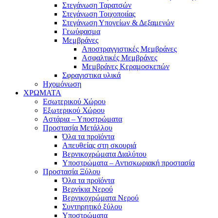
Στεγάνωση Ταρατσών
Στεγάνωση Τοιχοποιίας
Στεγάνωση Υπογείων & Δεξαμενών
Γεωύφασμα
Μεμβράνες
Αποστραγγιστικές Μεμβράνες
Ασφαλτικές Μεμβράνες
Μεμβράνες Κεραμοσκεπών
Σφραγιστικα υλικά
Ηχομόνωση
ΧΡΩΜΑΤΑ
Εσωτερικού Χώρου
Εξωτερικού Χώρου
Αστάρια – Υποστρώματα
Προστασία Μετάλλου
Όλα τα προϊόντα
Απευθείας στη σκουριά
Βερνικοχρώματα Διαλύτου
Υποστρώματα – Αντισκωριακή προστασία
Προστασία Ξύλου
Όλα τα προϊόντα
Βερνίκια Νερού
Βερνικοχρώματα Νερού
Συντηρητικό ξύλου
Υποστρώματα