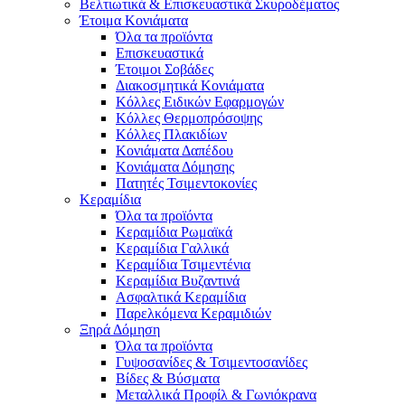
Βελτιωτικά & Επισκευαστικά Σκυροδέματος
Έτοιμα Κονιάματα
Όλα τα προϊόντα
Επισκευαστικά
Έτοιμοι Σοβάδες
Διακοσμητικά Κονιάματα
Κόλλες Ειδικών Εφαρμογών
Κόλλες Θερμοπρόσοψης
Κόλλες Πλακιδίων
Κονιάματα Δαπέδου
Κονιάματα Δόμησης
Πατητές Τσιμεντοκονίες
Κεραμίδια
Όλα τα προϊόντα
Κεραμίδια Ρωμαϊκά
Κεραμίδια Γαλλικά
Κεραμίδια Τσιμεντένια
Κεραμίδια Βυζαντινά
Ασφαλτικά Κεραμίδια
Παρελκόμενα Κεραμιδιών
Ξηρά Δόμηση
Όλα τα προϊόντα
Γυψοσανίδες & Τσιμεντοσανίδες
Βίδες & Βύσματα
Μεταλλικά Προφίλ & Γωνιόκρανα