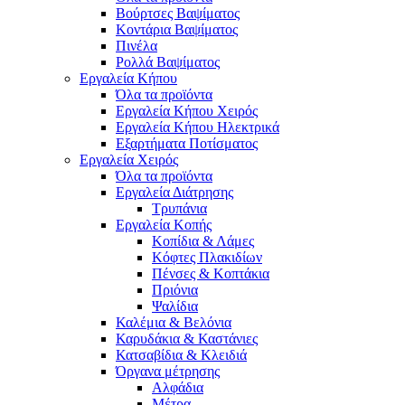
Βούρτσες Βαψίματος
Κοντάρια Βαψίματος
Πινέλα
Ρολλά Βαψίματος
Εργαλεία Κήπου
Όλα τα προϊόντα
Εργαλεία Κήπου Χειρός
Εργαλεία Κήπου Ηλεκτρικά
Εξαρτήματα Ποτίσματος
Εργαλεία Χειρός
Όλα τα προϊόντα
Εργαλεία Διάτρησης
Τρυπάνια
Εργαλεία Κοπής
Κοπίδια & Λάμες
Κόφτες Πλακιδίων
Πένσες & Κοπτάκια
Πριόνια
Ψαλίδια
Καλέμια & Βελόνια
Καρυδάκια & Καστάνιες
Κατσαβίδια & Κλειδιά
Όργανα μέτρησης
Αλφάδια
Μέτρα