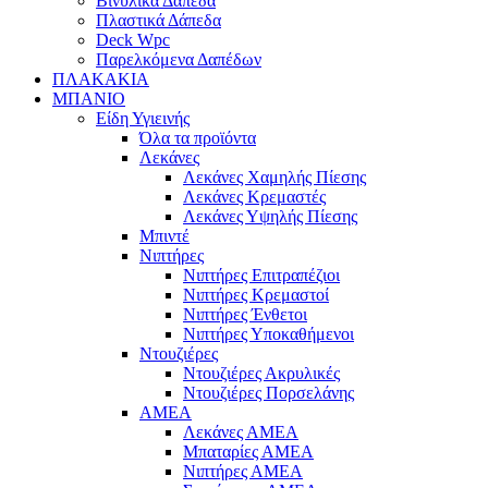
Βινυλικά Δάπεδα
Πλαστικά Δάπεδα
Deck Wpc
Παρελκόμενα Δαπέδων
ΠΛΑΚΑΚΙΑ
ΜΠΑΝΙΟ
Είδη Υγιεινής
Όλα τα προϊόντα
Λεκάνες
Λεκάνες Χαμηλής Πίεσης
Λεκάνες Κρεμαστές
Λεκάνες Υψηλής Πίεσης
Μπιντέ
Νιπτήρες
Νιπτήρες Επιτραπέζιοι
Νιπτήρες Κρεμαστοί
Νιπτήρες Ένθετοι
Νιπτήρες Υποκαθήμενοι
Ντουζιέρες
Ντουζιέρες Ακρυλικές
Ντουζιέρες Πορσελάνης
ΑΜΕΑ
Λεκάνες ΑΜΕΑ
Μπαταρίες ΑΜΕΑ
Νιπτήρες ΑΜΕΑ