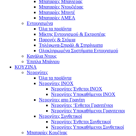
Μπαταρίες Μπανιέρας
Μπαταρίες Ντουζιέρας
Μπαταρίες Μπιντέ
Μπαταρίες ΑΜΕΑ
Εντοιχισμένα
Όλα τα προϊόντα
Μίκτης Εντοιχισμού & Εκτροπέας
Παροχές & Στόμια
Τηλέφωνα-Σπιράλ & Στηρίγματα
Ολοκληρωμένα Συστήματα Εντοιχισμού
Κανάλια Ντους
Έπιπλα Μπάνιου
ΚΟΥΖΙΝΑ
Νεροχύτες
Όλα τα προϊόντα
Νεροχύτες ΙΝΟΧ
Νεροχύτες Ένθετοι INOX
Νεροχύτες Υποκαθήμενοι INOX
Νεροχύτες απο Γρανίτη
Νεροχύτες ‘Ενθετοι Γρανιτένιοι
Νεροχύτες Υποκαθήμενοι Γρανιτενιοι
Νεροχύτες Συνθετικοί
Νεροχύτες Ένθετοι Συνθετικοί
Νεροχύτες Υποκαθήμενοι Συνθετικοί
Μπαταρίες Κουζίνας