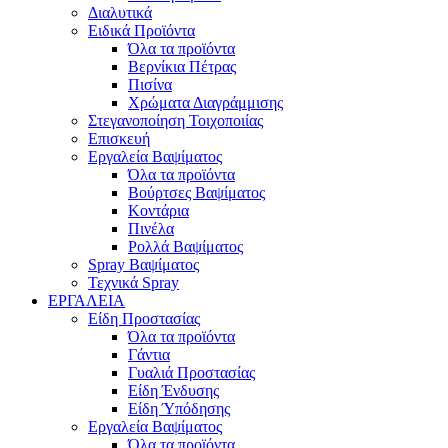
Διαλυτικά
Ειδικά Προϊόντα
Όλα τα προϊόντα
Βερνίκια Πέτρας
Πισίνα
Χρώματα Διαγράμμισης
Στεγανοποίηση Τοιχοποιίας
Επισκευή
Εργαλεία Βαψίματος
Όλα τα προϊόντα
Βούρτσες Βαψίματος
Κοντάρια
Πινέλα
Ρολλά Βαψίματος
Spray Βαψίματος
Τεχνικά Spray
ΕΡΓΑΛΕΙΑ
Είδη Προστασίας
Όλα τα προϊόντα
Γάντια
Γυαλιά Προστασίας
Είδη Ένδυσης
Είδη Ύπόδησης
Εργαλεία Βαψίματος
Όλα τα προϊόντα