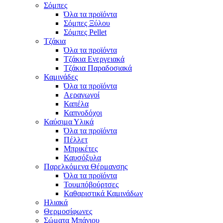
Σόμπες
Όλα τα προϊόντα
Σόμπες Ξύλου
Σόμπες Pellet
Τζάκια
Όλα τα προϊόντα
Τζάκια Ενεργειακά
Τζάκια Παραδοσιακά
Καμινάδες
Όλα τα προϊόντα
Αεραγωγοί
Καπέλα
Καπνοδόχοι
Καύσιμα Υλικά
Όλα τα προϊόντα
Πέλλετ
Μπρικέτες
Καυσόξυλα
Παρελκόμενα Θέρμανσης
Όλα τα προϊόντα
Τουμπόβούρτσες
Καθαριστικά Καμινάδων
Ηλιακά
Θερμοσίφωνες
Σώματα Μπάνιου