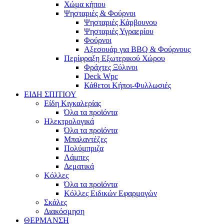
Χώμα κήπου
Ψησταριές & Φούρνοι
Ψησταριές Κάρβουνου
Ψησταριές Υγραερίου
Φούρνοι
Αξεσουάρ για BBQ & Φούρνους
Περίφραξη Εξωτερικού Χώρου
Φράχτες Ξύλινοι
Deck Wpc
Κάθετοι Κήποι-Φυλλωσιές
ΕΙΔΗ ΣΠΙΤΙΟΥ
Είδη Κιγκαλερίας
Όλα τα προϊόντα
Ηλεκτρολογικά
Όλα τα προϊόντα
Μπαλαντέζες
Πολύμπριζα
Λάμπες
Δεματικά
Κόλλες
Όλα τα προϊόντα
Κόλλες Ειδικών Εφαρμογών
Σκάλες
Διακόσμηση
ΘΕΡΜΑΝΣΗ