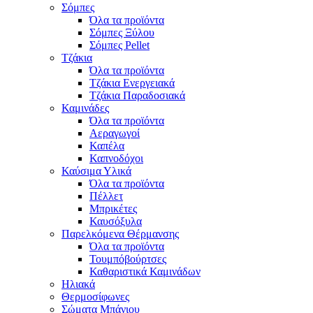
Σόμπες
Όλα τα προϊόντα
Σόμπες Ξύλου
Σόμπες Pellet
Τζάκια
Όλα τα προϊόντα
Τζάκια Ενεργειακά
Τζάκια Παραδοσιακά
Καμινάδες
Όλα τα προϊόντα
Αεραγωγοί
Καπέλα
Καπνοδόχοι
Καύσιμα Υλικά
Όλα τα προϊόντα
Πέλλετ
Μπρικέτες
Καυσόξυλα
Παρελκόμενα Θέρμανσης
Όλα τα προϊόντα
Τουμπόβούρτσες
Καθαριστικά Καμινάδων
Ηλιακά
Θερμοσίφωνες
Σώματα Μπάνιου