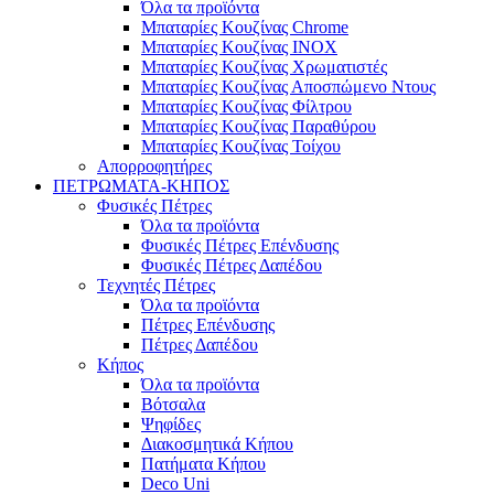
Όλα τα προϊόντα
Μπαταρίες Κουζίνας Chrome
Μπαταρίες Κουζίνας INOX
Μπαταρίες Κουζίνας Χρωματιστές
Μπαταρίες Κουζίνας Αποσπώμενο Ντους
Μπαταρίες Κουζίνας Φίλτρου
Μπαταρίες Κουζίνας Παραθύρου
Μπαταρίες Κουζίνας Τοίχου
Απορροφητήρες
ΠΕΤΡΩΜΑΤΑ-ΚΗΠΟΣ
Φυσικές Πέτρες
Όλα τα προϊόντα
Φυσικές Πέτρες Επένδυσης
Φυσικές Πέτρες Δαπέδου
Τεχνητές Πέτρες
Όλα τα προϊόντα
Πέτρες Επένδυσης
Πέτρες Δαπέδου
Κήπος
Όλα τα προϊόντα
Βότσαλα
Ψηφίδες
Διακοσμητικά Κήπου
Πατήματα Κήπου
Deco Uni