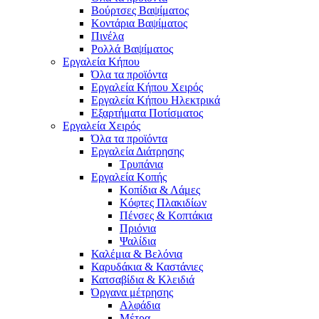
Βούρτσες Βαψίματος
Κοντάρια Βαψίματος
Πινέλα
Ρολλά Βαψίματος
Εργαλεία Κήπου
Όλα τα προϊόντα
Εργαλεία Κήπου Χειρός
Εργαλεία Κήπου Ηλεκτρικά
Εξαρτήματα Ποτίσματος
Εργαλεία Χειρός
Όλα τα προϊόντα
Εργαλεία Διάτρησης
Τρυπάνια
Εργαλεία Κοπής
Κοπίδια & Λάμες
Κόφτες Πλακιδίων
Πένσες & Κοπτάκια
Πριόνια
Ψαλίδια
Καλέμια & Βελόνια
Καρυδάκια & Καστάνιες
Κατσαβίδια & Κλειδιά
Όργανα μέτρησης
Αλφάδια
Μέτρα