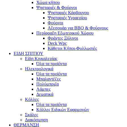
Χώμα κήπου
Ψησταριές & Φούρνοι
Ψησταριές Κάρβουνου
Ψησταριές Υγραερίου
Φούρνοι
Αξεσουάρ για BBQ & Φούρνους
Περίφραξη Εξωτερικού Χώρου
Φράχτες Ξύλινοι
Deck Wpc
Κάθετοι Κήποι-Φυλλωσιές
ΕΙΔΗ ΣΠΙΤΙΟΥ
Είδη Κιγκαλερίας
Όλα τα προϊόντα
Ηλεκτρολογικά
Όλα τα προϊόντα
Μπαλαντέζες
Πολύμπριζα
Λάμπες
Δεματικά
Κόλλες
Όλα τα προϊόντα
Κόλλες Ειδικών Εφαρμογών
Σκάλες
Διακόσμηση
ΘΕΡΜΑΝΣΗ