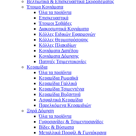
Βελτιωτικά & Επισκευαστικά Σκυροδέματος
Έτοιμα Κονιάματα
Όλα τα προϊόντα
Επισκευαστικά
Έτοιμοι Σοβάδες
Διακοσμητικά Κονιάματα
Κόλλες Ειδικών Εφαρμογών
Κόλλες Θερμοπρόσοψης
Κόλλες Πλακιδίων
Κονιάματα Δαπέδου
Κονιάματα Δόμησης
Πατητές Τσιμεντοκονίες
Κεραμίδια
Όλα τα προϊόντα
Κεραμίδια Ρωμαϊκά
Κεραμίδια Γαλλικά
Κεραμίδια Τσιμεντένια
Κεραμίδια Βυζαντινά
Ασφαλτικά Κεραμίδια
Παρελκόμενα Κεραμιδιών
Ξηρά Δόμηση
Όλα τα προϊόντα
Γυψοσανίδες & Τσιμεντοσανίδες
Βίδες & Βύσματα
Μεταλλικά Προφίλ & Γωνιόκρανα