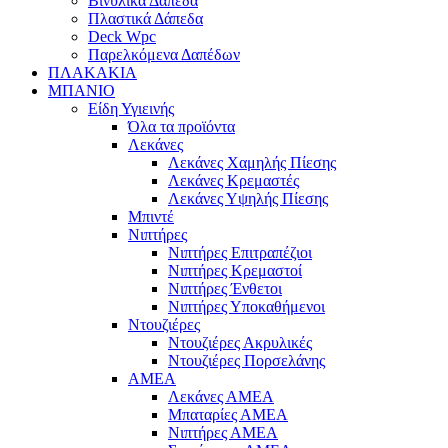
Βινυλικά Δάπεδα
Πλαστικά Δάπεδα
Deck Wpc
Παρελκόμενα Δαπέδων
ΠΛΑΚΑΚΙΑ
ΜΠΑΝΙΟ
Είδη Υγιεινής
Όλα τα προϊόντα
Λεκάνες
Λεκάνες Χαμηλής Πίεσης
Λεκάνες Κρεμαστές
Λεκάνες Υψηλής Πίεσης
Μπιντέ
Νιπτήρες
Νιπτήρες Επιτραπέζιοι
Νιπτήρες Κρεμαστοί
Νιπτήρες Ένθετοι
Νιπτήρες Υποκαθήμενοι
Ντουζιέρες
Ντουζιέρες Ακρυλικές
Ντουζιέρες Πορσελάνης
ΑΜΕΑ
Λεκάνες ΑΜΕΑ
Μπαταρίες ΑΜΕΑ
Νιπτήρες ΑΜΕΑ