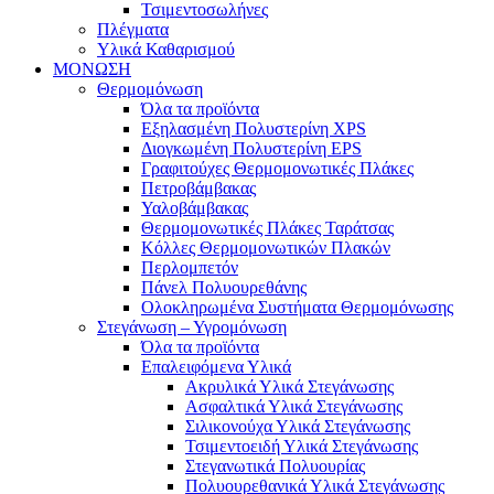
Τσιμεντοσωλήνες
Πλέγματα
Υλικά Καθαρισμού
ΜΟΝΩΣΗ
Θερμομόνωση
Όλα τα προϊόντα
Εξηλασμένη Πολυστερίνη XPS
Διογκωμένη Πολυστερίνη EPS
Γραφιτούχες Θερμομονωτικές Πλάκες
Πετροβάμβακας
Υαλοβάμβακας
Θερμομονωτικές Πλάκες Ταράτσας
Κόλλες Θερμομονωτικών Πλακών
Περλομπετόν
Πάνελ Πολυουρεθάνης
Ολοκληρωμένα Συστήματα Θερμομόνωσης
Στεγάνωση – Υγρομόνωση
Όλα τα προϊόντα
Επαλειφόμενα Υλικά
Ακρυλικά Υλικά Στεγάνωσης
Ασφαλτικά Υλικά Στεγάνωσης
Σιλικονούχα Υλικά Στεγάνωσης
Τσιμεντοειδή Υλικά Στεγάνωσης
Στεγανωτικά Πολυουρίας
Πολυουρεθανικά Υλικά Στεγάνωσης