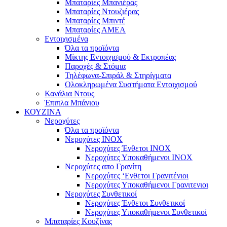
Μπαταρίες Μπανιέρας
Μπαταρίες Ντουζιέρας
Μπαταρίες Μπιντέ
Μπαταρίες ΑΜΕΑ
Εντοιχισμένα
Όλα τα προϊόντα
Μίκτης Εντοιχισμού & Εκτροπέας
Παροχές & Στόμια
Τηλέφωνα-Σπιράλ & Στηρίγματα
Ολοκληρωμένα Συστήματα Εντοιχισμού
Κανάλια Ντους
Έπιπλα Μπάνιου
ΚΟΥΖΙΝΑ
Νεροχύτες
Όλα τα προϊόντα
Νεροχύτες ΙΝΟΧ
Νεροχύτες Ένθετοι INOX
Νεροχύτες Υποκαθήμενοι INOX
Νεροχύτες απο Γρανίτη
Νεροχύτες ‘Ενθετοι Γρανιτένιοι
Νεροχύτες Υποκαθήμενοι Γρανιτενιοι
Νεροχύτες Συνθετικοί
Νεροχύτες Ένθετοι Συνθετικοί
Νεροχύτες Υποκαθήμενοι Συνθετικοί
Μπαταρίες Κουζίνας