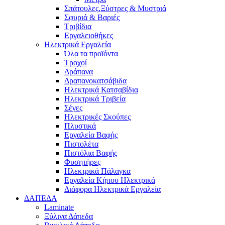
Σπάτουλες,Ξύστρες & Μυστριά
Σφυριά & Βαριές
Τριβίδια
Εργαλειοθήκες
Ηλεκτρικά Εργαλεία
Όλα τα προϊόντα
Τροχοί
Δράπανα
Δραπανοκατσάβιδα
Ηλεκτρικά Κατσαβίδια
Ηλεκτρικά Τριβεία
Σέγες
Ηλεκτρικές Σκούπες
Πλυστικά
Εργαλεία Βαφής
Πιστολέτα
Πιστόλια Βαφής
Φυσητήρες
Ηλεκτρικά Πάλαγκα
Εργαλεία Κήπου Ηλεκτρικά
Διάφορα Ηλεκτρικά Εργαλεία
ΔΑΠΕΔΑ
Laminate
Ξύλινα Δάπεδα