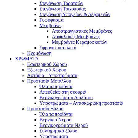
Στεγάνωση Ταρατσών
Στεγάνωση Τοιχοποιίας
Στεγάνωση Υπογείων & Δεξαμενών
Γεωύφασμα
Μεμβράνες
Αποστραγγιστικές Μεμβράνες
Ασφαλτικές Μεμβράνες
Μεμβράνες Κεραμοσκεπών
Σφραγιστικα υλικά
Ηχομόνωση
ΧΡΩΜΑΤΑ
Εσωτερικού Χώρου
Εξωτερικού Χώρου
Αστάρια – Υποστρώματα
Προστασία Μετάλλου
Όλα τα προϊόντα
Απευθείας στη σκουριά
Βερνικοχρώματα Διαλύτου
Υποστρώματα – Αντισκωριακή προστασία
Προστασία Ξύλου
Όλα τα προϊόντα
Βερνίκια Νερού
Βερνικοχρώματα Νερού
Συντηρητικό ξύλου
Υποστρώματα