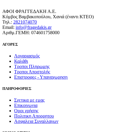
ΑΦΟΙ ΦΡΑΓΓΕΔΑΚΗ Α.Ε.
Κόμβος Βαμβακοπούλου, Χανιά (έναντι ΚΤΕΟ)
Τηλ.:
2821074070
Email:
info@fragedakis.gr
Αριθμ.ΓΕΜΗ: 074601758000
ΑΓΟΡΕΣ
Λογαριασμός
Καλάθι
Τροποι Πληρωμης
Τροποι Αποστολής
Επιστροφες - Υπαναχωρηση
ΠΛΗΡΟΦΟΡΙΕΣ
Σχετικα με εμας
Επικοινωνια
Οροι χρήσης
Πολιτικη Απορρητου
Ασφαλεια Συναλλαγων