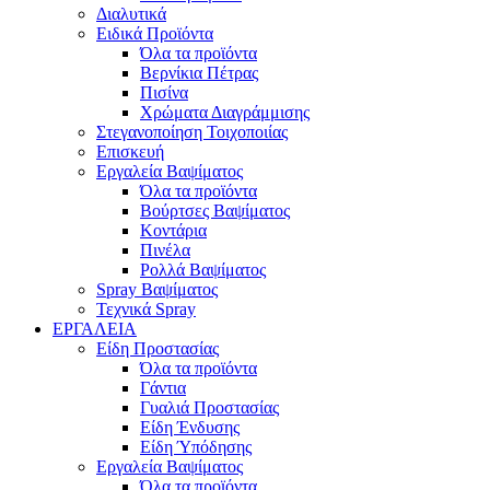
Διαλυτικά
Ειδικά Προϊόντα
Όλα τα προϊόντα
Βερνίκια Πέτρας
Πισίνα
Χρώματα Διαγράμμισης
Στεγανοποίηση Τοιχοποιίας
Επισκευή
Εργαλεία Βαψίματος
Όλα τα προϊόντα
Βούρτσες Βαψίματος
Κοντάρια
Πινέλα
Ρολλά Βαψίματος
Spray Βαψίματος
Τεχνικά Spray
ΕΡΓΑΛΕΙΑ
Είδη Προστασίας
Όλα τα προϊόντα
Γάντια
Γυαλιά Προστασίας
Είδη Ένδυσης
Είδη Ύπόδησης
Εργαλεία Βαψίματος
Όλα τα προϊόντα