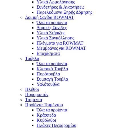
Υλικά Αρμολόγησης
Συνδετήρες & Αναρτήσεις
Παρελκόμενα Ξηρής Δόμησης
Δομική Σανίδα ROWMAT
Όλα τα προϊόντα
Δομικές Σανίδες
Υλικά Στήριξης
Υλικά Συγκόλλησης
Πλέγματα για ROWMAT
Μεμβράνες για ROWMAT
Επιχρίσματα
Τούβλα
Όλα τα προϊόντα
Κλασικά Τούβλα
Πυρότουβλα
Συμπαγή Τούβλα
Υαλότουβλα
Πλήθοι
Πορομπετόν
Τσιμέντα
Προϊόντα Τσιμέντου
Όλα τα προϊόντα
Κράσπεδα
Κυβόλιθοι
Πλάκες Πεζοδρομίου