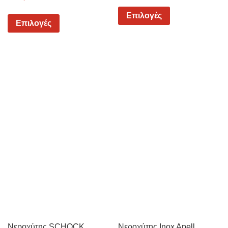
Επιλογές
Επιλογές
Νεροχύτης SCHOCK
Νεροχύτης Inox Apell