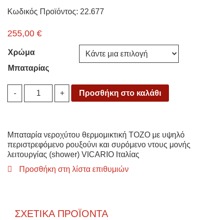
Κωδικός Προϊόντος: 22.677
255,00
€
Χρώμα
Μπαταρίας
Μπαταρία
Προσθήκη στο καλάθι
-
+
Κουζίνας
ARM.VICARIO
TOZO
GRANITE
Μπαταρία νεροχύτου θερμομικτική TOZO με υψηλό
48580
περιστρεφόμενο ρουξούνι και συρόμενο ντους μονής
quantity
λειτουργίας (shower) VICARIO Ιταλίας
Προσθήκη στη λίστα επιθυμιών
ΣΧΕΤΙΚΆ ΠΡΟΪΌΝΤΑ