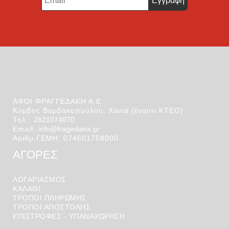
*
ΑΦΟΙ ΦΡΑΓΓΕΔΑΚΗ Α.Ε.
Κόμβος Βαμβακοπούλου, Χανιά (έναντι ΚΤΕΟ)
Τηλ.:
2821074070
Email:
info@fragedakis.gr
Αριθμ.ΓΕΜΗ: 074601758000
ΑΓΟΡΕΣ
ΛΟΓΑΡΙΑΣΜΌΣ
ΚΑΛΆΘΙ
ΤΡΟΠΟΙ ΠΛΗΡΩΜΗΣ
ΤΡΟΠΟΙ ΑΠΟΣΤΟΛΉΣ
ΕΠΙΣΤΡΟΦΕΣ - ΥΠΑΝΑΧΩΡΗΣΗ