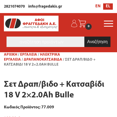
EL
EN
2821074070
info@fragedakis.gr
0
Products
search
ΑΡΧΙΚΉ
/
ΕΡΓΑΛΕΙΑ
/
ΗΛΕΚΤΡΙΚΆ
ΕΡΓΑΛΕΊΑ
/
ΔΡΑΠΑΝΟΚΑΤΣΆΒΙΔΑ
/ ΣΕΤ ΔΡΑΠ/ΒΙΔΟ +
ΚΑΤΣΑΒΊΔΙ 18 V 2×2.0AH BULLE
Σετ Δραπ/βιδο + Κατσαβίδι
18 V 2×2.0Ah Bulle
Κωδικός Προϊόντος: 77.009