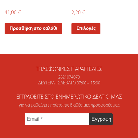
41,00
€
2,20
€
Προσθήκη στο καλάθι
Επιλογές
ΤΗΛΕΦΩΝΙΚΈΣ ΠΑΡΑΓΓΕΛΊΕΣ
2821074070
ΔΕΥΤΈΡΑ - ΣΆΒΒΑΤΟ 07:00 – 15:00
ΕΓΓΡΑΦΕΊΤΕ ΣΤΟ ΕΝΗΜΕΡΩΤΙΚΌ ΔΕΛΤΊΟ ΜΑΣ
για να μαθαίνετε πρώτοι τις διαθέσιμες προσφορές μας
Email
*