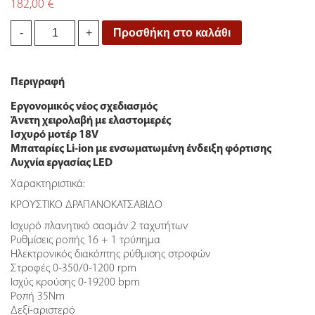
182,00
€
Σετ
Προσθήκη στο καλάθι
-
+
Δραπ/
βιδο
+
Περιγραφή
Κατσαβίδι
18
Εργονομικός νέος σχεδιασμός
V
Άνετη χειρολαβή με ελαστομερές
2x2.0Ah
Ισχυρό μοτέρ 18V
Bulle
Mπαταρίες Li-ion με ενσωματωμένη ένδειξη φόρτισης
quantity
Λυχνία εργασίας LED
Χαρακτηριστικά:
ΚΡΟΥΣΤΙΚΟ ΔΡΑΠΑΝΟΚΑΤΣΑΒΙΔΟ
Iσχυρό πλανητικό σασμάν 2 ταχυτήτων
Ρυθμίσεις ροπής 16 + 1 τρύπημα
Ηλεκτρονικός διακόπτης ρύθμισης στροφών
Στροφές 0-350/0-1200 rpm
Ισχύς κρούσης 0-19200 bpm
Ροπή 35Nm
Δεξί-αριστερό