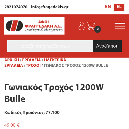
EL
EN
2821074070
info@fragedakis.gr
0
Products
search
ΑΡΧΙΚΉ
/
ΕΡΓΑΛΕΙΑ
/
ΗΛΕΚΤΡΙΚΆ
ΕΡΓΑΛΕΊΑ
/
ΤΡΟΧΟΊ
/ ΓΩΝΙΑΚΌΣ ΤΡΟΧΌΣ 1200W BULLE
Γωνιακός Τροχός 1200W
Bulle
Κωδικός Προϊόντος: 77.100
49,00
€