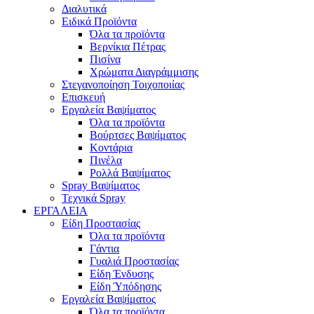
Διαλυτικά
Ειδικά Προϊόντα
Όλα τα προϊόντα
Βερνίκια Πέτρας
Πισίνα
Χρώματα Διαγράμμισης
Στεγανοποίηση Τοιχοποιίας
Επισκευή
Εργαλεία Βαψίματος
Όλα τα προϊόντα
Βούρτσες Βαψίματος
Κοντάρια
Πινέλα
Ρολλά Βαψίματος
Spray Βαψίματος
Τεχνικά Spray
ΕΡΓΑΛΕΙΑ
Είδη Προστασίας
Όλα τα προϊόντα
Γάντια
Γυαλιά Προστασίας
Είδη Ένδυσης
Είδη Ύπόδησης
Εργαλεία Βαψίματος
Όλα τα προϊόντα