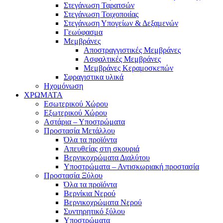
Στεγάνωση Ταρατσών
Στεγάνωση Τοιχοποιίας
Στεγάνωση Υπογείων & Δεξαμενών
Γεωύφασμα
Μεμβράνες
Αποστραγγιστικές Μεμβράνες
Ασφαλτικές Μεμβράνες
Μεμβράνες Κεραμοσκεπών
Σφραγιστικα υλικά
Ηχομόνωση
ΧΡΩΜΑΤΑ
Εσωτερικού Χώρου
Εξωτερικού Χώρου
Αστάρια – Υποστρώματα
Προστασία Μετάλλου
Όλα τα προϊόντα
Απευθείας στη σκουριά
Βερνικοχρώματα Διαλύτου
Υποστρώματα – Αντισκωριακή προστασία
Προστασία Ξύλου
Όλα τα προϊόντα
Βερνίκια Νερού
Βερνικοχρώματα Νερού
Συντηρητικό ξύλου
Υποστρώματα