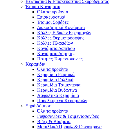
Βελτιωτικά & Επισκευαστικά Σκυροδέματος
Έτοιμα Κονιάματα
Όλα τα προϊόντα
Επισκευαστικά
Έτοιμοι Σοβάδες
Διακοσμητικά Κονιάματα
Κόλλες Ειδικών Εφαρμογών
Κόλλες Θερμοπρόσοψης
Κόλλες Πλακιδίων
Κονιάματα Δαπέδου
Κονιάματα Δόμησης
Πατητές Τσιμεντοκονίες
Κεραμίδια
Όλα τα προϊόντα
Κεραμίδια Ρωμαϊκά
Κεραμίδια Γαλλικά
Κεραμίδια Τσιμεντένια
Κεραμίδια Βυζαντινά
Ασφαλτικά Κεραμίδια
Παρελκόμενα Κεραμιδιών
Ξηρά Δόμηση
Όλα τα προϊόντα
Γυψοσανίδες & Τσιμεντοσανίδες
Βίδες & Βύσματα
Μεταλλικά Προφίλ & Γωνιόκρανα