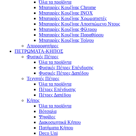
Όλα τα προϊόντα
Μπαταρίες Κουζίνας Chrome
Μπαταρίες Κουζίνας INOX
Μπαταρίες Κουζίνας Χρωματιστές
Μπαταρίες Κουζίνας Αποσπώμενο Ντους
Μπαταρίες Κουζίνας Φίλτρου
Μπαταρίες Κουζίνας Παραθύρου
Μπαταρίες Κουζίνας Τοίχου
Απορροφητήρες
ΠΕΤΡΩΜΑΤΑ-ΚΗΠΟΣ
Φυσικές Πέτρες
Όλα τα προϊόντα
Φυσικές Πέτρες Επένδυσης
Φυσικές Πέτρες Δαπέδου
Τεχνητές Πέτρες
Όλα τα προϊόντα
Πέτρες Επένδυσης
Πέτρες Δαπέδου
Κήπος
Όλα τα προϊόντα
Βότσαλα
Ψηφίδες
Διακοσμητικά Κήπου
Πατήματα Κήπου
Deco Uni