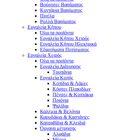
Βούρτσες Βαψίματος
Κοντάρια Βαψίματος
Πινέλα
Ρολλά Βαψίματος
Εργαλεία Κήπου
Όλα τα προϊόντα
Εργαλεία Κήπου Χειρός
Εργαλεία Κήπου Ηλεκτρικά
Εξαρτήματα Ποτίσματος
Εργαλεία Χειρός
Όλα τα προϊόντα
Εργαλεία Διάτρησης
Τρυπάνια
Εργαλεία Κοπής
Κοπίδια & Λάμες
Κόφτες Πλακιδίων
Πένσες & Κοπτάκια
Πριόνια
Ψαλίδια
Καλέμια & Βελόνια
Καρυδάκια & Καστάνιες
Κατσαβίδια & Κλειδιά
Όργανα μέτρησης
Αλφάδια
Μέτρα