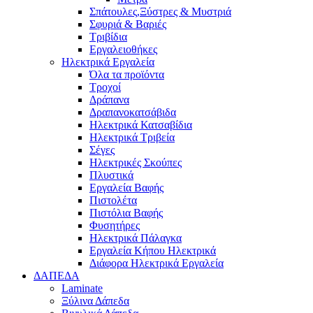
Σπάτουλες,Ξύστρες & Μυστριά
Σφυριά & Βαριές
Τριβίδια
Εργαλειοθήκες
Ηλεκτρικά Εργαλεία
Όλα τα προϊόντα
Τροχοί
Δράπανα
Δραπανοκατσάβιδα
Ηλεκτρικά Κατσαβίδια
Ηλεκτρικά Τριβεία
Σέγες
Ηλεκτρικές Σκούπες
Πλυστικά
Εργαλεία Βαφής
Πιστολέτα
Πιστόλια Βαφής
Φυσητήρες
Ηλεκτρικά Πάλαγκα
Εργαλεία Κήπου Ηλεκτρικά
Διάφορα Ηλεκτρικά Εργαλεία
ΔΑΠΕΔΑ
Laminate
Ξύλινα Δάπεδα