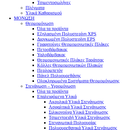
Τσιμεντοσωλήνες
Πλέγματα
Υλικά Καθαρισμού
ΜΟΝΩΣΗ
Θερμομόνωση
Όλα τα προϊόντα
Εξηλασμένη Πολυστερίνη XPS
Διογκωμένη Πολυστερίνη EPS
Γραφιτούχες Θερμομονωτικές Πλάκες
Πετροβάμβακας
Υαλοβάμβακας
Θερμομονωτικές Πλάκες Ταράτσας
Κόλλες Θερμομονωτικών Πλακών
Περλομπετόν
Πάνελ Πολυουρεθάνης
Ολοκληρωμένα Συστήματα Θερμομόνωσης
Στεγάνωση – Υγρομόνωση
Όλα τα προϊόντα
Επαλειφόμενα Υλικά
Ακρυλικά Υλικά Στεγάνωσης
Ασφαλτικά Υλικά Στεγάνωσης
Σιλικονούχα Υλικά Στεγάνωσης
Τσιμεντοειδή Υλικά Στεγάνωσης
Στεγανωτικά Πολυουρίας
Πολυουρεθανικά Υλικά Στεγάνωσης