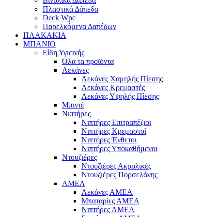
Βινυλικά Δάπεδα
Πλαστικά Δάπεδα
Deck Wpc
Παρελκόμενα Δαπέδων
ΠΛΑΚΑΚΙΑ
ΜΠΑΝΙΟ
Είδη Υγιεινής
Όλα τα προϊόντα
Λεκάνες
Λεκάνες Χαμηλής Πίεσης
Λεκάνες Κρεμαστές
Λεκάνες Υψηλής Πίεσης
Μπιντέ
Νιπτήρες
Νιπτήρες Επιτραπέζιοι
Νιπτήρες Κρεμαστοί
Νιπτήρες Ένθετοι
Νιπτήρες Υποκαθήμενοι
Ντουζιέρες
Ντουζιέρες Ακρυλικές
Ντουζιέρες Πορσελάνης
ΑΜΕΑ
Λεκάνες ΑΜΕΑ
Μπαταρίες ΑΜΕΑ
Νιπτήρες ΑΜΕΑ