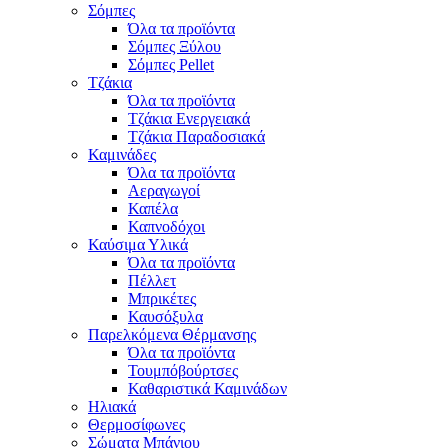
Σόμπες
Όλα τα προϊόντα
Σόμπες Ξύλου
Σόμπες Pellet
Τζάκια
Όλα τα προϊόντα
Τζάκια Ενεργειακά
Τζάκια Παραδοσιακά
Καμινάδες
Όλα τα προϊόντα
Αεραγωγοί
Καπέλα
Καπνοδόχοι
Καύσιμα Υλικά
Όλα τα προϊόντα
Πέλλετ
Μπρικέτες
Καυσόξυλα
Παρελκόμενα Θέρμανσης
Όλα τα προϊόντα
Τουμπόβούρτσες
Καθαριστικά Καμινάδων
Ηλιακά
Θερμοσίφωνες
Σώματα Μπάνιου