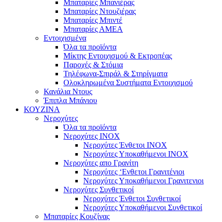
Μπαταρίες Μπανιέρας
Μπαταρίες Ντουζιέρας
Μπαταρίες Μπιντέ
Μπαταρίες ΑΜΕΑ
Εντοιχισμένα
Όλα τα προϊόντα
Μίκτης Εντοιχισμού & Εκτροπέας
Παροχές & Στόμια
Τηλέφωνα-Σπιράλ & Στηρίγματα
Ολοκληρωμένα Συστήματα Εντοιχισμού
Κανάλια Ντους
Έπιπλα Μπάνιου
ΚΟΥΖΙΝΑ
Νεροχύτες
Όλα τα προϊόντα
Νεροχύτες ΙΝΟΧ
Νεροχύτες Ένθετοι INOX
Νεροχύτες Υποκαθήμενοι INOX
Νεροχύτες απο Γρανίτη
Νεροχύτες ‘Ενθετοι Γρανιτένιοι
Νεροχύτες Υποκαθήμενοι Γρανιτενιοι
Νεροχύτες Συνθετικοί
Νεροχύτες Ένθετοι Συνθετικοί
Νεροχύτες Υποκαθήμενοι Συνθετικοί
Μπαταρίες Κουζίνας