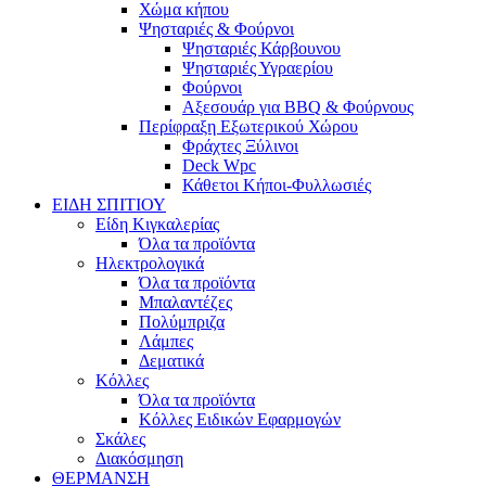
Χώμα κήπου
Ψησταριές & Φούρνοι
Ψησταριές Κάρβουνου
Ψησταριές Υγραερίου
Φούρνοι
Αξεσουάρ για BBQ & Φούρνους
Περίφραξη Εξωτερικού Χώρου
Φράχτες Ξύλινοι
Deck Wpc
Κάθετοι Κήποι-Φυλλωσιές
ΕΙΔΗ ΣΠΙΤΙΟΥ
Είδη Κιγκαλερίας
Όλα τα προϊόντα
Ηλεκτρολογικά
Όλα τα προϊόντα
Μπαλαντέζες
Πολύμπριζα
Λάμπες
Δεματικά
Κόλλες
Όλα τα προϊόντα
Κόλλες Ειδικών Εφαρμογών
Σκάλες
Διακόσμηση
ΘΕΡΜΑΝΣΗ