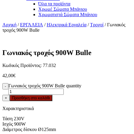
Όλα τα προϊόντα
Χρωμέ Σώματα Μπάνιου
Χρωματιστά Σώματα Μπάνιου
Αρχική
/
ΕΡΓΑΛΕΙΑ
/
Ηλεκτρικά Εργαλεία
/
Τροχοί
/ Γωνιακός
τροχός 900W Bulle
Γωνιακός τροχός 900W Bulle
Κωδικός Προϊόντος: 77.032
42,00
€
Γωνιακός τροχός 900W Bulle quantity
-
+
Προσθήκη στο καλάθι
Χαρακτηριστικά
Τάση 230V
Ισχύς 900W
Διάμετρος δίσκου Ø125mm