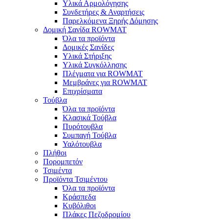
Υλικά Αρμολόγησης
Συνδετήρες & Αναρτήσεις
Παρελκόμενα Ξηρής Δόμησης
Δομική Σανίδα ROWMAT
Όλα τα προϊόντα
Δομικές Σανίδες
Υλικά Στήριξης
Υλικά Συγκόλλησης
Πλέγματα για ROWMAT
Μεμβράνες για ROWMAT
Επιχρίσματα
Τούβλα
Όλα τα προϊόντα
Κλασικά Τούβλα
Πυρότουβλα
Συμπαγή Τούβλα
Υαλότουβλα
Πλήθοι
Πορομπετόν
Τσιμέντα
Προϊόντα Τσιμέντου
Όλα τα προϊόντα
Κράσπεδα
Κυβόλιθοι
Πλάκες Πεζοδρομίου