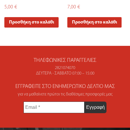
5,00
€
7,00
€
Προσθήκη στο καλάθι
Προσθήκη στο καλάθι
ΤΗΛΕΦΩΝΙΚΈΣ ΠΑΡΑΓΓΕΛΊΕΣ
2821074070
ΔΕΥΤΈΡΑ - ΣΆΒΒΑΤΟ 07:00 – 15:00
ΕΓΓΡΑΦΕΊΤΕ ΣΤΟ ΕΝΗΜΕΡΩΤΙΚΌ ΔΕΛΤΊΟ ΜΑΣ
για να μαθαίνετε πρώτοι τις διαθέσιμες προσφορές μας
Email
*