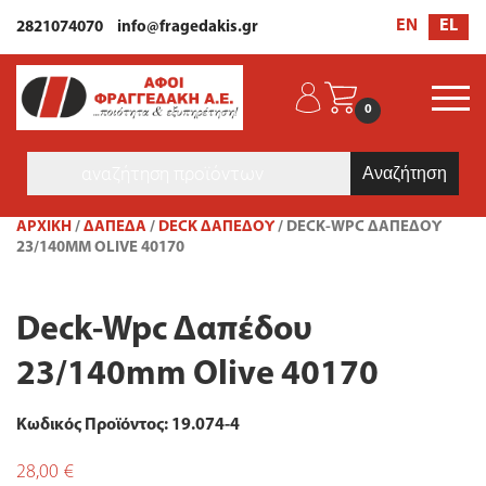
EL
EN
2821074070
info@fragedakis.gr
0
Products
search
ΑΡΧΙΚΉ
/
ΔΑΠΕΔΑ
/
DECK ΔΑΠΈΔΟΥ
/ DECK-WPC ΔΑΠΈΔΟΥ
23/140MM OLIVE 40170
Deck-Wpc Δαπέδου
23/140mm Olive 40170
Κωδικός Προϊόντος: 19.074-4
28,00
€