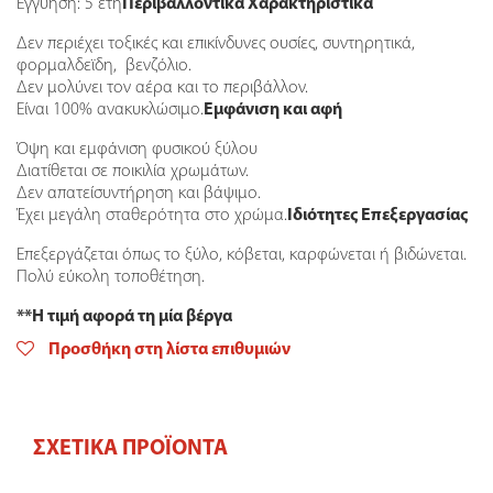
Εγγύηση: 5 έτη
Περιβαλλοντικά Χαρακτηριστικά
Δεν περιέχει τοξικές και επικίνδυνες ουσίες, συντηρητικά,
φορμαλδεϊδη, βενζόλιο.
Δεν μολύνει τον αέρα και το περιβάλλον.
Είναι 100% ανακυκλώσιμο.
Εμφάνιση και αφή
Όψη και εμφάνιση φυσικού ξύλου
Διατίθεται σε ποικιλία χρωμάτων.
Δεν απατείσυντήρηση και βάψιμο.
Έχει μεγάλη σταθερότητα στο χρώμα.
Ιδιότητες Επεξεργασίας
Επεξεργάζεται όπως το ξύλο, κόβεται, καρφώνεται ή βιδώνεται.
Πολύ εύκολη τοποθέτηση.
**Η τιμή αφορά τη μία βέργα
Προσθήκη στη λίστα επιθυμιών
ΣΧΕΤΙΚΆ ΠΡΟΪΌΝΤΑ