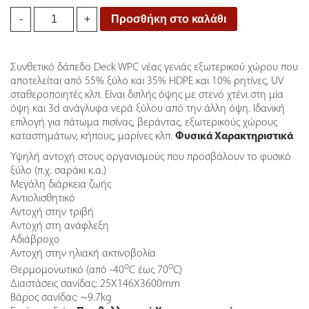
Deck-
Προσθήκη στο καλάθι
-
+
Wpc
Δαπέδου
23/140mm
Συνθετικό δάπεδο Deck WPC νέας γενιάς εξωτερικού χώρου που
Olive
αποτελείται από 55% ξύλο και 35% HDPE και 10% ρητίνες, UV
40170
σταθεροποιητές κλπ. Είναι διπλής όψης με στενό χτένι στη μία
quantity
όψη και 3d ανάγλυφα νερά ξύλου από την άλλη όψη. Ιδανική
επιλογή για πάτωμα πισίνας, βεράντας, εξωτερικούς χώρους
καταστημάτων, κήπους, μαρίνες κλπ.
Φυσικά Χαρακτηριστικά
Υψηλή αντοχή στους οργανισμούς που προσβάλουν το φυσικό
ξύλο (π.χ. σαράκι κ.α.)
Μεγάλη διάρκεια ζωής
Αντιολισθητικό
Αντοχή στην τριβή
Αντοχή στη ανάφλεξη
Αδιάβροχο
Αντοχή στην ηλιακή ακτινοβολία
ο
ο
Θερμομονωτικό (από -40
C έως 70
C)
Διαστάσεις σανίδας: 25X146X3600mm
Βάρος σανίδας: ~9.7kg