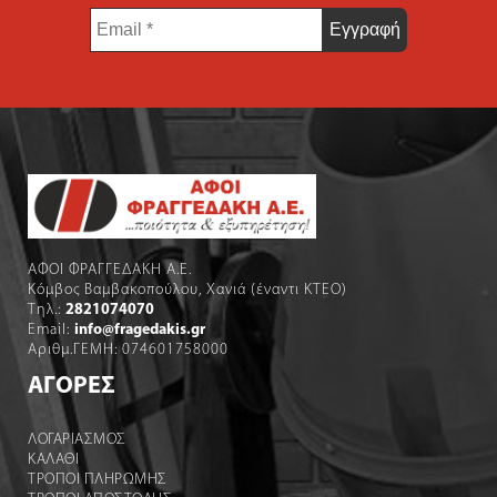
Email
*
ΑΦΟΙ ΦΡΑΓΓΕΔΑΚΗ Α.Ε.
Κόμβος Βαμβακοπούλου, Χανιά (έναντι ΚΤΕΟ)
Τηλ.:
2821074070
Email:
info@fragedakis.gr
Αριθμ.ΓΕΜΗ: 074601758000
ΑΓΟΡΕΣ
ΛΟΓΑΡΙΑΣΜΌΣ
ΚΑΛΆΘΙ
ΤΡΟΠΟΙ ΠΛΗΡΩΜΗΣ