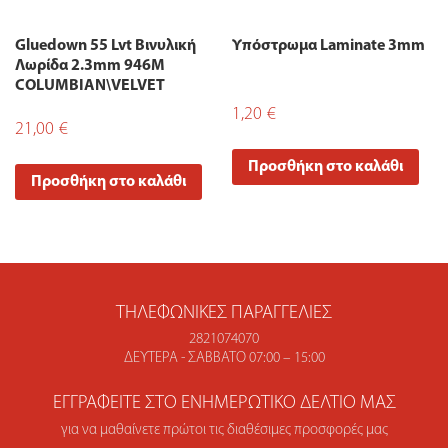
Gluedown 55 Lvt Βινυλική
Υπόστρωμα Laminate 3mm
Λωρίδα 2.3mm 946M
COLUMBIAN\VELVET
1,20
€
21,00
€
Προσθήκη στο καλάθι
Προσθήκη στο καλάθι
ΤΗΛΕΦΩΝΙΚΈΣ ΠΑΡΑΓΓΕΛΊΕΣ
2821074070
ΔΕΥΤΈΡΑ - ΣΆΒΒΑΤΟ 07:00 – 15:00
ΕΓΓΡΑΦΕΊΤΕ ΣΤΟ ΕΝΗΜΕΡΩΤΙΚΌ ΔΕΛΤΊΟ ΜΑΣ
για να μαθαίνετε πρώτοι τις διαθέσιμες προσφορές μας