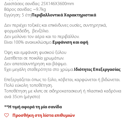
Διαστάσεις σανίδας: 25X146X3600mm
Βάρος σανίδας: ~9.7kg
Εγγύηση: 5 έτη
Περιβαλλοντικά Χαρακτηριστικά
Δεν περιέχει τοξικές και επικίνδυνες ουσίες, συντηρητικά,
φορμαλδεϊδη, βενζόλιο.
Δεν μολύνει τον αέρα και το περιβάλλον.
Είναι 100% ανακυκλώσιμο.
Εμφάνιση και αφή
Όψη και εμφάνιση φυσικού ξύλου
Διατίθεται σε ποικιλία χρωμάτων.
Δεν απατείσυντήρηση και βάψιμο.
Έχει μεγάλη σταθερότητα στο χρώμα.
Ιδιότητες Επεξεργασίας
Επεξεργάζεται όπως το ξύλο, κόβεται, καρφώνεται ή βιδώνεται.
Πολύ εύκολη τοποθέτηση.
Τοποθέτηση με κλιπς σε σιδηροκατασκευή ή πλαστικά καδρόνια
ανά 35cm (μέγιστο)
**Η τιμή αφορά τη μία σανίδα
Προσθήκη στη λίστα επιθυμιών