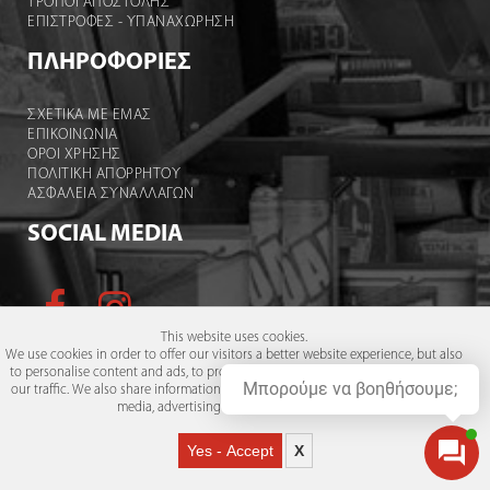
ΤΡΟΠΟΙ ΑΠΟΣΤΟΛΉΣ
ΕΠΙΣΤΡΟΦΕΣ - ΥΠΑΝΑΧΩΡΗΣΗ
ΠΛΗΡΟΦΟΡΙΕΣ
ΣΧΕΤΙΚΑ ΜΕ ΕΜΑΣ
ΕΠΙΚΟΙΝΩΝΙΑ
ΟΡΟΙ ΧΡΉΣΗΣ
ΠΟΛΙΤΙΚΗ ΑΠΟΡΡΗΤΟΥ
ΑΣΦΑΛΕΙΑ ΣΥΝΑΛΛΑΓΩΝ
SOCIAL MEDIA
This website uses cookies.
We use cookies in order to offer our visitors a better website experience, but also
to personalise content and ads, to provide social media features and to analyse
Μπορούμε να βοηθήσουμε;
our traffic. We also share information about your use of our site with our social
media, advertising and analytics partners.
Οι αναγραφόμενες τιμές ισχύουν μόνο για το ηλεκτρονικό
↑
κατάστημα και όχι για το φυσικό.
Yes - Accept
X
powered by GSQUARED (aka GxG)