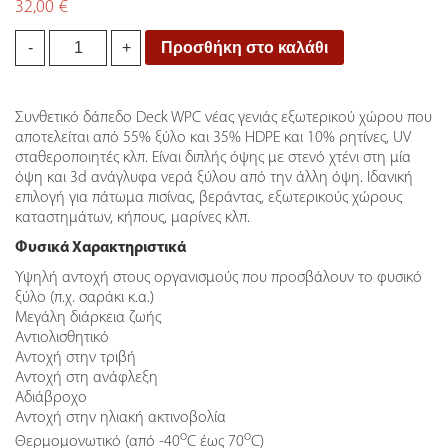
32,00
€
Deck
Προσθήκη στο καλάθι
-
+
Wpc
Δαπέδου
με
Συνθετικό δάπεδο Deck WPC νέας γενιάς εξωτερικού χώρου που
νερά
αποτελείται από 55% ξύλο και 35% HDPE και 10% ρητίνες, UV
ξύλου
σταθεροποιητές κλπ. Είναι διπλής όψης με στενό χτένι στη μία
Dark
όψη και 3d ανάγλυφα νερά ξύλου από την άλλη όψη. Ιδανική
Brown
επιλογή για πάτωμα πισίνας, βεράντας, εξωτερικούς χώρους
25/146
καταστημάτων, κήπους, μαρίνες κλπ.
quantity
Φυσικά Χαρακτηριστικά
Υψηλή αντοχή στους οργανισμούς που προσβάλουν το φυσικό
ξύλο (π.χ. σαράκι κ.α.)
Μεγάλη διάρκεια ζωής
Αντιολισθητικό
Αντοχή στην τριβή
Αντοχή στη ανάφλεξη
Αδιάβροχο
Αντοχή στην ηλιακή ακτινοβολία
ο
ο
Θερμομονωτικό (από -40
C έως 70
C)