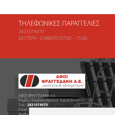
ΤΗΛΕΦΩΝΙΚΈΣ ΠΑΡΑΓΓΕΛΊΕΣ
2821074070
ΔΕΥΤΈΡΑ - ΣΆΒΒΑΤΟ 07:00 – 15:00
ΑΦΟΙ ΦΡΑΓΓΕΔΑΚΗ Α.Ε.
Κόμβος Βαμβακοπούλου, Χανιά (έναντι ΚΤΕΟ)
Τηλ.:
2821074070
Email:
info@fragedakis.gr
Αριθμ.ΓΕΜΗ: 074601758000