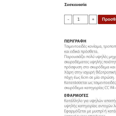
Συσκευασία
Finomix
Προσθή
-
+
RP4000
Επισκευαστικό
Κονίαμα
quantity
ΠΕΡΙΓΡΑΦΗ
Τσιμεντοειδές κονίαμα, τροποπ
και ειδικά πρόσθετα.
Παρουσιάζει πολύ υψηλές μηχα
σκυροδέματος υψηλής ποιότητα
πρόσφυση στο σκυρόδεμα και 
Χάρη στην ισχυρή θιξοτροπικ
πάχη έως 6cm σε μία στρώση.
Κατατάσσεται ως τσιμεντοειδές
σκυρόδεμα κατηγορίας CC R4 
ΕΦΑΡΜΟΓΕΣ
Κατάλληλο για υψηλών απαιτή
υψηλής κατηγορίας αντοχών λ
Εφαρμόζεται με μυστρί ή κατά