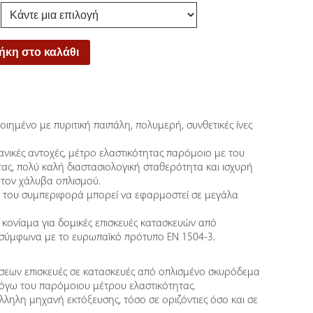
κη στο καλάθι
οιημένο με πυριτική παιπάλη, πολυμερή, συνθετικές ίνες
νικές αντοχές, μέτρο ελαστικότητας παρόμοιο με του
ς, πολύ καλή διαστασιολογική σταθερότητα και ισχυρή
τον χάλυβα οπλισμού.
ή του συμπεριφορά μπορεί να εφαρμοστεί σε μεγάλα
 κονίαμα για δομικές επισκευές κατασκευών από
σύμφωνα με το ευρωπαϊκό πρότυπο ΕΝ 1504-3.
σεων επισκευές σε κατασκευές από οπλισμένο σκυρόδεµα
όγω του παρόμοιου μέτρου ελαστικότητας.
λληλη μηχανή εκτόξευσης, τόσο σε οριζόντιες όσο και σε