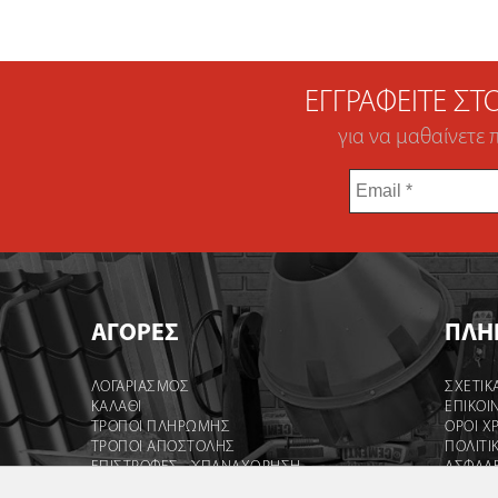
ΕΓΓΡΑΦΕΊΤΕ Σ
για να μαθαίνετε 
Email
*
ΑΓΟΡΕΣ
ΠΛΗ
ΛΟΓΑΡΙΑΣΜΌΣ
ΣΧΕΤΙΚ
ΚΑΛΆΘΙ
ΕΠΙΚΟΙ
ΤΡΟΠΟΙ ΠΛΗΡΩΜΗΣ
ΟΡΟΙ Χ
ΤΡΟΠΟΙ ΑΠΟΣΤΟΛΉΣ
ΠΟΛΙΤΙ
ΕΠΙΣΤΡΟΦΕΣ - ΥΠΑΝΑΧΩΡΗΣΗ
ΑΣΦΑΛ