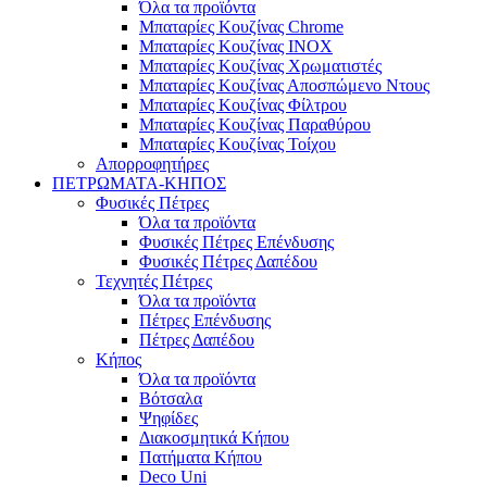
Όλα τα προϊόντα
Μπαταρίες Κουζίνας Chrome
Μπαταρίες Κουζίνας INOX
Μπαταρίες Κουζίνας Χρωματιστές
Μπαταρίες Κουζίνας Αποσπώμενο Ντους
Μπαταρίες Κουζίνας Φίλτρου
Μπαταρίες Κουζίνας Παραθύρου
Μπαταρίες Κουζίνας Τοίχου
Απορροφητήρες
ΠΕΤΡΩΜΑΤΑ-ΚΗΠΟΣ
Φυσικές Πέτρες
Όλα τα προϊόντα
Φυσικές Πέτρες Επένδυσης
Φυσικές Πέτρες Δαπέδου
Τεχνητές Πέτρες
Όλα τα προϊόντα
Πέτρες Επένδυσης
Πέτρες Δαπέδου
Κήπος
Όλα τα προϊόντα
Βότσαλα
Ψηφίδες
Διακοσμητικά Κήπου
Πατήματα Κήπου
Deco Uni