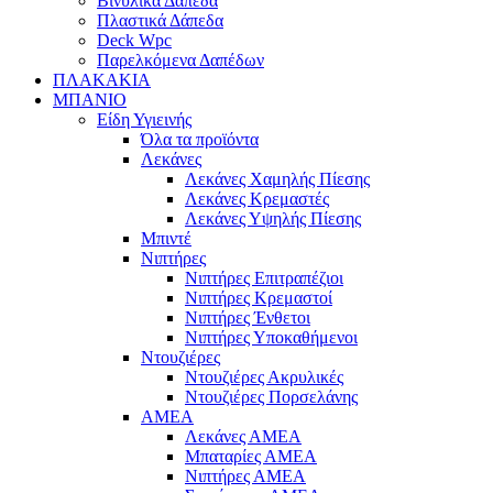
Βινυλικά Δάπεδα
Πλαστικά Δάπεδα
Deck Wpc
Παρελκόμενα Δαπέδων
ΠΛΑΚΑΚΙΑ
ΜΠΑΝΙΟ
Είδη Υγιεινής
Όλα τα προϊόντα
Λεκάνες
Λεκάνες Χαμηλής Πίεσης
Λεκάνες Κρεμαστές
Λεκάνες Υψηλής Πίεσης
Μπιντέ
Νιπτήρες
Νιπτήρες Επιτραπέζιοι
Νιπτήρες Κρεμαστοί
Νιπτήρες Ένθετοι
Νιπτήρες Υποκαθήμενοι
Ντουζιέρες
Ντουζιέρες Ακρυλικές
Ντουζιέρες Πορσελάνης
ΑΜΕΑ
Λεκάνες ΑΜΕΑ
Μπαταρίες ΑΜΕΑ
Νιπτήρες ΑΜΕΑ