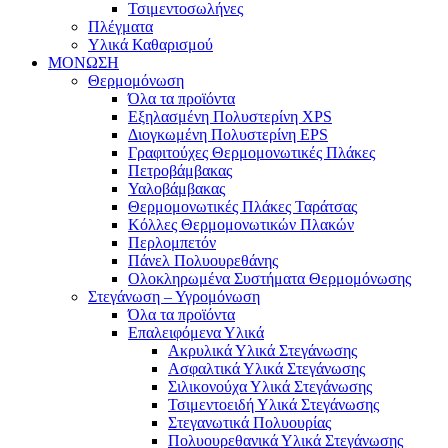
Τσιμεντοσωλήνες
Πλέγματα
Υλικά Καθαρισμού
ΜΟΝΩΣΗ
Θερμομόνωση
Όλα τα προϊόντα
Εξηλασμένη Πολυστερίνη XPS
Διογκωμένη Πολυστερίνη EPS
Γραφιτούχες Θερμομονωτικές Πλάκες
Πετροβάμβακας
Υαλοβάμβακας
Θερμομονωτικές Πλάκες Ταράτσας
Κόλλες Θερμομονωτικών Πλακών
Περλομπετόν
Πάνελ Πολυουρεθάνης
Ολοκληρωμένα Συστήματα Θερμομόνωσης
Στεγάνωση – Υγρομόνωση
Όλα τα προϊόντα
Επαλειφόμενα Υλικά
Ακρυλικά Υλικά Στεγάνωσης
Ασφαλτικά Υλικά Στεγάνωσης
Σιλικονούχα Υλικά Στεγάνωσης
Τσιμεντοειδή Υλικά Στεγάνωσης
Στεγανωτικά Πολυουρίας
Πολυουρεθανικά Υλικά Στεγάνωσης