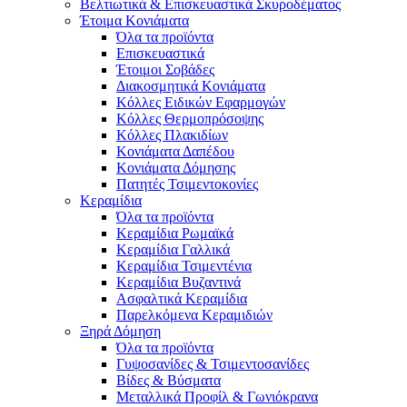
Βελτιωτικά & Επισκευαστικά Σκυροδέματος
Έτοιμα Κονιάματα
Όλα τα προϊόντα
Επισκευαστικά
Έτοιμοι Σοβάδες
Διακοσμητικά Κονιάματα
Κόλλες Ειδικών Εφαρμογών
Κόλλες Θερμοπρόσοψης
Κόλλες Πλακιδίων
Κονιάματα Δαπέδου
Κονιάματα Δόμησης
Πατητές Τσιμεντοκονίες
Κεραμίδια
Όλα τα προϊόντα
Κεραμίδια Ρωμαϊκά
Κεραμίδια Γαλλικά
Κεραμίδια Τσιμεντένια
Κεραμίδια Βυζαντινά
Ασφαλτικά Κεραμίδια
Παρελκόμενα Κεραμιδιών
Ξηρά Δόμηση
Όλα τα προϊόντα
Γυψοσανίδες & Τσιμεντοσανίδες
Βίδες & Βύσματα
Μεταλλικά Προφίλ & Γωνιόκρανα