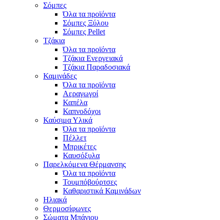
Σόμπες
Όλα τα προϊόντα
Σόμπες Ξύλου
Σόμπες Pellet
Τζάκια
Όλα τα προϊόντα
Τζάκια Ενεργειακά
Τζάκια Παραδοσιακά
Καμινάδες
Όλα τα προϊόντα
Αεραγωγοί
Καπέλα
Καπνοδόχοι
Καύσιμα Υλικά
Όλα τα προϊόντα
Πέλλετ
Μπρικέτες
Καυσόξυλα
Παρελκόμενα Θέρμανσης
Όλα τα προϊόντα
Τουμπόβούρτσες
Καθαριστικά Καμινάδων
Ηλιακά
Θερμοσίφωνες
Σώματα Μπάνιου