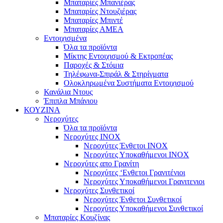
Μπαταρίες Μπανιέρας
Μπαταρίες Ντουζιέρας
Μπαταρίες Μπιντέ
Μπαταρίες ΑΜΕΑ
Εντοιχισμένα
Όλα τα προϊόντα
Μίκτης Εντοιχισμού & Εκτροπέας
Παροχές & Στόμια
Τηλέφωνα-Σπιράλ & Στηρίγματα
Ολοκληρωμένα Συστήματα Εντοιχισμού
Κανάλια Ντους
Έπιπλα Μπάνιου
ΚΟΥΖΙΝΑ
Νεροχύτες
Όλα τα προϊόντα
Νεροχύτες ΙΝΟΧ
Νεροχύτες Ένθετοι INOX
Νεροχύτες Υποκαθήμενοι INOX
Νεροχύτες απο Γρανίτη
Νεροχύτες ‘Ενθετοι Γρανιτένιοι
Νεροχύτες Υποκαθήμενοι Γρανιτενιοι
Νεροχύτες Συνθετικοί
Νεροχύτες Ένθετοι Συνθετικοί
Νεροχύτες Υποκαθήμενοι Συνθετικοί
Μπαταρίες Κουζίνας