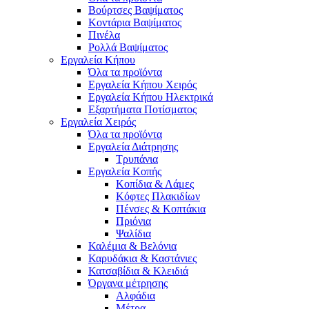
Βούρτσες Βαψίματος
Κοντάρια Βαψίματος
Πινέλα
Ρολλά Βαψίματος
Εργαλεία Κήπου
Όλα τα προϊόντα
Εργαλεία Κήπου Χειρός
Εργαλεία Κήπου Ηλεκτρικά
Εξαρτήματα Ποτίσματος
Εργαλεία Χειρός
Όλα τα προϊόντα
Εργαλεία Διάτρησης
Τρυπάνια
Εργαλεία Κοπής
Κοπίδια & Λάμες
Κόφτες Πλακιδίων
Πένσες & Κοπτάκια
Πριόνια
Ψαλίδια
Καλέμια & Βελόνια
Καρυδάκια & Καστάνιες
Κατσαβίδια & Κλειδιά
Όργανα μέτρησης
Αλφάδια
Μέτρα