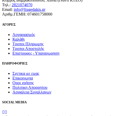
Κόμβος Βαμβακοπούλου, Χανιά (έναντι ΚΤΕΟ)
Τηλ.:
2821074070
Email:
info@fragedakis.gr
Αριθμ.ΓΕΜΗ: 074601758000
ΑΓΟΡΕΣ
Λογαριασμός
Καλάθι
Τροποι Πληρωμης
Τροποι Αποστολής
Επιστροφες - Υπαναχωρηση
ΠΛΗΡΟΦΟΡΙΕΣ
Σχετικα με εμας
Επικοινωνια
Οροι χρήσης
Πολιτικη Απορρητου
Ασφαλεια Συναλλαγων
SOCIAL MEDIA