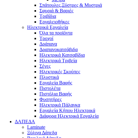
Σπάτουλες,Ξύστρες & Μυστριά
Σφυριά & Βαριές
Τριβίδια
Εργαλειοθήκες
Ηλεκτρικά Εργαλεία
Όλα τα προϊόντα
Τροχοί
Δράπανα
Δραπανοκατσάβιδα
Ηλεκτρικά Κατσαβίδια
Ηλεκτρικά Τριβεία
Σέγες
Ηλεκτρικές Σκούπες
Πλυστικά
Εργαλεία Βαφής
Πιστολέτα
Πιστόλια Βαφής
Φυσητήρες
Ηλεκτρικά Πάλαγκα
Εργαλεία Κήπου Ηλεκτρικά
Διάφορα Ηλεκτρικά Εργαλεία
ΔΑΠΕΔΑ
Laminate
Ξύλινα Δάπεδα