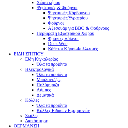
Χώμα κήπου
Ψησταριές & Φούρνοι
Ψησταριές Κάρβουνου
Ψησταριές Υγραερίου
Φούρνοι
Αξεσουάρ για BBQ & Φούρνους
Περίφραξη Εξωτερικού Χώρου
Φράχτες Ξύλινοι
Deck Wpc
Κάθετοι Κήποι-Φυλλωσιές
ΕΙΔΗ ΣΠΙΤΙΟΥ
Είδη Κιγκαλερίας
Όλα τα προϊόντα
Ηλεκτρολογικά
Όλα τα προϊόντα
Μπαλαντέζες
Πολύμπριζα
Λάμπες
Δεματικά
Κόλλες
Όλα τα προϊόντα
Κόλλες Ειδικών Εφαρμογών
Σκάλες
Διακόσμηση
ΘΕΡΜΑΝΣΗ