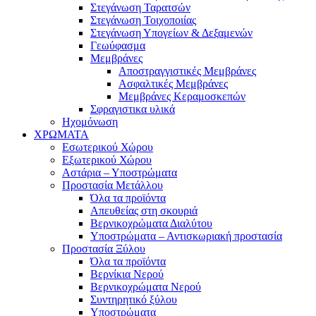
Στεγάνωση Ταρατσών
Στεγάνωση Τοιχοποιίας
Στεγάνωση Υπογείων & Δεξαμενών
Γεωύφασμα
Μεμβράνες
Αποστραγγιστικές Μεμβράνες
Ασφαλτικές Μεμβράνες
Μεμβράνες Κεραμοσκεπών
Σφραγιστικα υλικά
Ηχομόνωση
ΧΡΩΜΑΤΑ
Εσωτερικού Χώρου
Εξωτερικού Χώρου
Αστάρια – Υποστρώματα
Προστασία Μετάλλου
Όλα τα προϊόντα
Απευθείας στη σκουριά
Βερνικοχρώματα Διαλύτου
Υποστρώματα – Αντισκωριακή προστασία
Προστασία Ξύλου
Όλα τα προϊόντα
Βερνίκια Νερού
Βερνικοχρώματα Νερού
Συντηρητικό ξύλου
Υποστρώματα