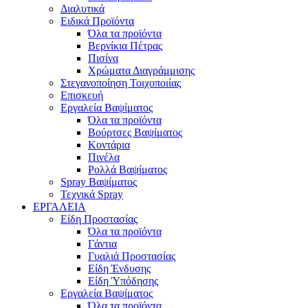
Διαλυτικά
Ειδικά Προϊόντα
Όλα τα προϊόντα
Βερνίκια Πέτρας
Πισίνα
Χρώματα Διαγράμμισης
Στεγανοποίηση Τοιχοποιίας
Επισκευή
Εργαλεία Βαψίματος
Όλα τα προϊόντα
Βούρτσες Βαψίματος
Κοντάρια
Πινέλα
Ρολλά Βαψίματος
Spray Βαψίματος
Τεχνικά Spray
ΕΡΓΑΛΕΙΑ
Είδη Προστασίας
Όλα τα προϊόντα
Γάντια
Γυαλιά Προστασίας
Είδη Ένδυσης
Είδη Ύπόδησης
Εργαλεία Βαψίματος
Όλα τα προϊόντα