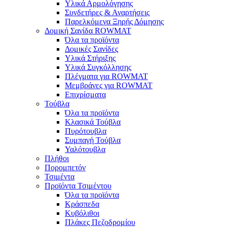
Υλικά Αρμολόγησης
Συνδετήρες & Αναρτήσεις
Παρελκόμενα Ξηρής Δόμησης
Δομική Σανίδα ROWMAT
Όλα τα προϊόντα
Δομικές Σανίδες
Υλικά Στήριξης
Υλικά Συγκόλλησης
Πλέγματα για ROWMAT
Μεμβράνες για ROWMAT
Επιχρίσματα
Τούβλα
Όλα τα προϊόντα
Κλασικά Τούβλα
Πυρότουβλα
Συμπαγή Τούβλα
Υαλότουβλα
Πλήθοι
Πορομπετόν
Τσιμέντα
Προϊόντα Τσιμέντου
Όλα τα προϊόντα
Κράσπεδα
Κυβόλιθοι
Πλάκες Πεζοδρομίου