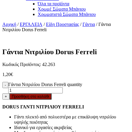
Όλα τα προϊόντα
Χρωμέ Σώματα Μπάνιου
Χρωματιστά Σώματα Μπάνιου
Αρχική
/
ΕΡΓΑΛΕΙΑ
/
Είδη Προστασίας
/
Γάντια
/ Γάντια
Νιτριλίου Dorus Ferreli
Γάντια Νιτριλίου Dorus Ferreli
Κωδικός Προϊόντος: 42.263
1,20
€
Γάντια Νιτριλίου Dorus Ferreli quantity
-
+
Προσθήκη στο καλάθι
DORUS ΓΑΝΤΙ ΝΙΤΡΙΛΙΟΥ FERRELI
Γάντι πλεκτό από πολυεστέρα με επικάλυψη νιτριλίου
υψηλής ποιότητας
Ιδανικό για εργασίες ακριβείας