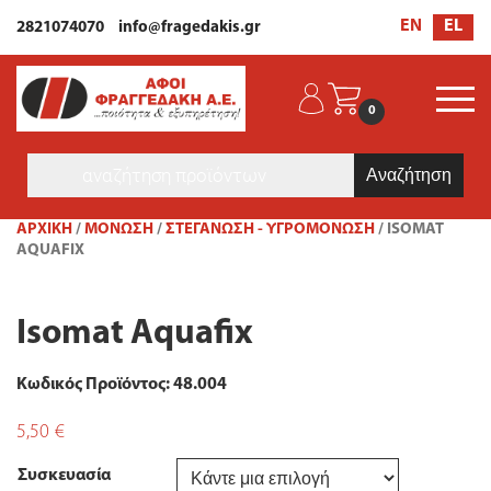
EL
EN
2821074070
info@fragedakis.gr
0
Products
search
ΑΡΧΙΚΉ
/
ΜΟΝΩΣΗ
/
ΣΤΕΓΆΝΩΣΗ - ΥΓΡΟΜΌΝΩΣΗ
/ ISOMAT
AQUAFIX
Isomat Aquafix
Κωδικός Προϊόντος: 48.004
5,50
€
Συσκευασία