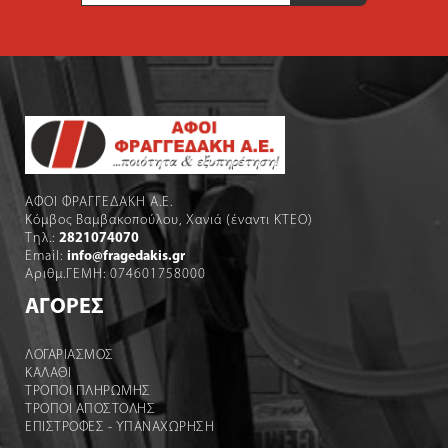
ΑΦΟΙ ΦΡΑΓΓΕΔΑΚΗ Α.Ε.
Κόμβος Βαμβακοπούλου, Χανιά (έναντι ΚΤΕΟ)
Τηλ.:
2821074070
Email:
info@fragedakis.gr
Αριθμ.ΓΕΜΗ: 074601758000
ΑΓΟΡΕΣ
ΛΟΓΑΡΙΑΣΜΌΣ
ΚΑΛΆΘΙ
ΤΡΟΠΟΙ ΠΛΗΡΩΜΗΣ
ΤΡΟΠΟΙ ΑΠΟΣΤΟΛΉΣ
ΕΠΙΣΤΡΟΦΕΣ - ΥΠΑΝΑΧΩΡΗΣΗ