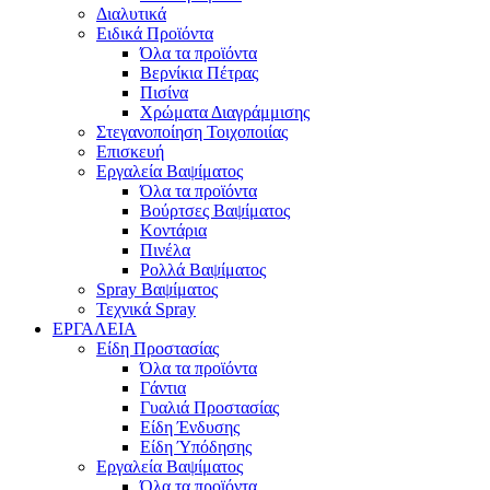
Διαλυτικά
Ειδικά Προϊόντα
Όλα τα προϊόντα
Βερνίκια Πέτρας
Πισίνα
Χρώματα Διαγράμμισης
Στεγανοποίηση Τοιχοποιίας
Επισκευή
Εργαλεία Βαψίματος
Όλα τα προϊόντα
Βούρτσες Βαψίματος
Κοντάρια
Πινέλα
Ρολλά Βαψίματος
Spray Βαψίματος
Τεχνικά Spray
ΕΡΓΑΛΕΙΑ
Είδη Προστασίας
Όλα τα προϊόντα
Γάντια
Γυαλιά Προστασίας
Είδη Ένδυσης
Είδη Ύπόδησης
Εργαλεία Βαψίματος
Όλα τα προϊόντα