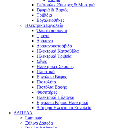
Σπάτουλες,Ξύστρες & Μυστριά
Σφυριά & Βαριές
Τριβίδια
Εργαλειοθήκες
Ηλεκτρικά Εργαλεία
Όλα τα προϊόντα
Τροχοί
Δράπανα
Δραπανοκατσάβιδα
Ηλεκτρικά Κατσαβίδια
Ηλεκτρικά Τριβεία
Σέγες
Ηλεκτρικές Σκούπες
Πλυστικά
Εργαλεία Βαφής
Πιστολέτα
Πιστόλια Βαφής
Φυσητήρες
Ηλεκτρικά Πάλαγκα
Εργαλεία Κήπου Ηλεκτρικά
Διάφορα Ηλεκτρικά Εργαλεία
ΔΑΠΕΔΑ
Laminate
Ξύλινα Δάπεδα