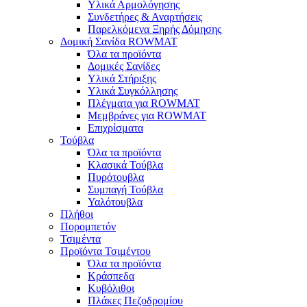
Υλικά Αρμολόγησης
Συνδετήρες & Αναρτήσεις
Παρελκόμενα Ξηρής Δόμησης
Δομική Σανίδα ROWMAT
Όλα τα προϊόντα
Δομικές Σανίδες
Υλικά Στήριξης
Υλικά Συγκόλλησης
Πλέγματα για ROWMAT
Μεμβράνες για ROWMAT
Επιχρίσματα
Τούβλα
Όλα τα προϊόντα
Κλασικά Τούβλα
Πυρότουβλα
Συμπαγή Τούβλα
Υαλότουβλα
Πλήθοι
Πορομπετόν
Τσιμέντα
Προϊόντα Τσιμέντου
Όλα τα προϊόντα
Κράσπεδα
Κυβόλιθοι
Πλάκες Πεζοδρομίου