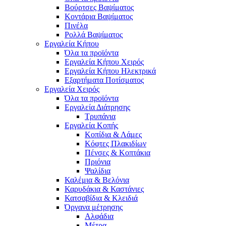
Βούρτσες Βαψίματος
Κοντάρια Βαψίματος
Πινέλα
Ρολλά Βαψίματος
Εργαλεία Κήπου
Όλα τα προϊόντα
Εργαλεία Κήπου Χειρός
Εργαλεία Κήπου Ηλεκτρικά
Εξαρτήματα Ποτίσματος
Εργαλεία Χειρός
Όλα τα προϊόντα
Εργαλεία Διάτρησης
Τρυπάνια
Εργαλεία Κοπής
Κοπίδια & Λάμες
Κόφτες Πλακιδίων
Πένσες & Κοπτάκια
Πριόνια
Ψαλίδια
Καλέμια & Βελόνια
Καρυδάκια & Καστάνιες
Κατσαβίδια & Κλειδιά
Όργανα μέτρησης
Αλφάδια
Μέτρα