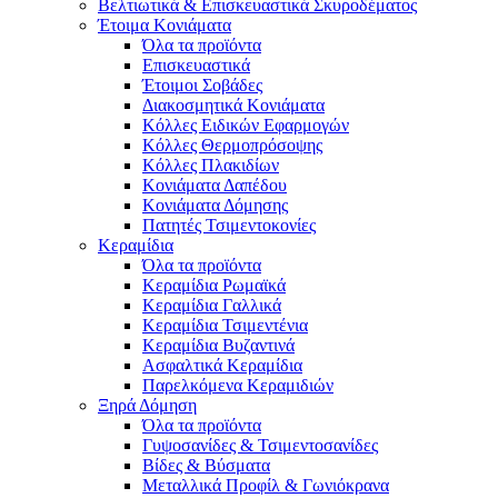
Βελτιωτικά & Επισκευαστικά Σκυροδέματος
Έτοιμα Κονιάματα
Όλα τα προϊόντα
Επισκευαστικά
Έτοιμοι Σοβάδες
Διακοσμητικά Κονιάματα
Κόλλες Ειδικών Εφαρμογών
Κόλλες Θερμοπρόσοψης
Κόλλες Πλακιδίων
Κονιάματα Δαπέδου
Κονιάματα Δόμησης
Πατητές Τσιμεντοκονίες
Κεραμίδια
Όλα τα προϊόντα
Κεραμίδια Ρωμαϊκά
Κεραμίδια Γαλλικά
Κεραμίδια Τσιμεντένια
Κεραμίδια Βυζαντινά
Ασφαλτικά Κεραμίδια
Παρελκόμενα Κεραμιδιών
Ξηρά Δόμηση
Όλα τα προϊόντα
Γυψοσανίδες & Τσιμεντοσανίδες
Βίδες & Βύσματα
Μεταλλικά Προφίλ & Γωνιόκρανα