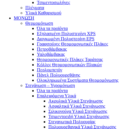
Τσιμεντοσωλήνες
Πλέγματα
Υλικά Καθαρισμού
ΜΟΝΩΣΗ
Θερμομόνωση
Όλα τα προϊόντα
Εξηλασμένη Πολυστερίνη XPS
Διογκωμένη Πολυστερίνη EPS
Γραφιτούχες Θερμομονωτικές Πλάκες
Πετροβάμβακας
Υαλοβάμβακας
Θερμομονωτικές Πλάκες Ταράτσας
Κόλλες Θερμομονωτικών Πλακών
Περλομπετόν
Πάνελ Πολυουρεθάνης
Ολοκληρωμένα Συστήματα Θερμομόνωσης
Στεγάνωση – Υγρομόνωση
Όλα τα προϊόντα
Επαλειφόμενα Υλικά
Ακρυλικά Υλικά Στεγάνωσης
Ασφαλτικά Υλικά Στεγάνωσης
Σιλικονούχα Υλικά Στεγάνωσης
Τσιμεντοειδή Υλικά Στεγάνωσης
Στεγανωτικά Πολυουρίας
Πολυουρεθανικά Υλικά Στεγάνωσης