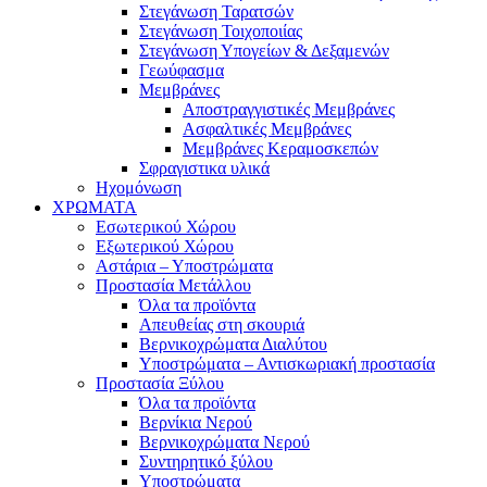
Στεγάνωση Ταρατσών
Στεγάνωση Τοιχοποιίας
Στεγάνωση Υπογείων & Δεξαμενών
Γεωύφασμα
Μεμβράνες
Αποστραγγιστικές Μεμβράνες
Ασφαλτικές Μεμβράνες
Μεμβράνες Κεραμοσκεπών
Σφραγιστικα υλικά
Ηχομόνωση
ΧΡΩΜΑΤΑ
Εσωτερικού Χώρου
Εξωτερικού Χώρου
Αστάρια – Υποστρώματα
Προστασία Μετάλλου
Όλα τα προϊόντα
Απευθείας στη σκουριά
Βερνικοχρώματα Διαλύτου
Υποστρώματα – Αντισκωριακή προστασία
Προστασία Ξύλου
Όλα τα προϊόντα
Βερνίκια Νερού
Βερνικοχρώματα Νερού
Συντηρητικό ξύλου
Υποστρώματα