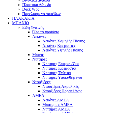
Βινυλικά Δάπεδα
Πλαστικά Δάπεδα
Deck Wpc
Παρελκόμενα Δαπέδων
ΠΛΑΚΑΚΙΑ
ΜΠΑΝΙΟ
Είδη Υγιεινής
Όλα τα προϊόντα
Λεκάνες
Λεκάνες Χαμηλής Πίεσης
Λεκάνες Κρεμαστές
Λεκάνες Υψηλής Πίεσης
Μπιντέ
Νιπτήρες
Νιπτήρες Επιτραπέζιοι
Νιπτήρες Κρεμαστοί
Νιπτήρες Ένθετοι
Νιπτήρες Υποκαθήμενοι
Ντουζιέρες
Ντουζιέρες Ακρυλικές
Ντουζιέρες Πορσελάνης
ΑΜΕΑ
Λεκάνες ΑΜΕΑ
Μπαταρίες ΑΜΕΑ
Νιπτήρες ΑΜΕΑ