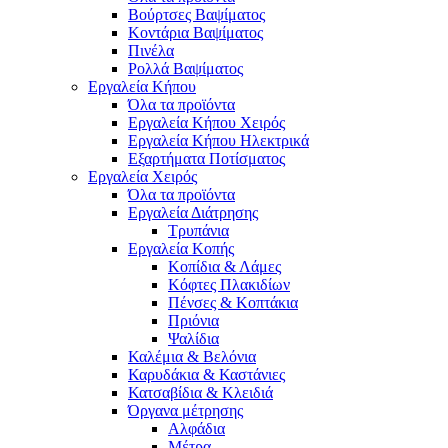
Βούρτσες Βαψίματος
Κοντάρια Βαψίματος
Πινέλα
Ρολλά Βαψίματος
Εργαλεία Κήπου
Όλα τα προϊόντα
Εργαλεία Κήπου Χειρός
Εργαλεία Κήπου Ηλεκτρικά
Εξαρτήματα Ποτίσματος
Εργαλεία Χειρός
Όλα τα προϊόντα
Εργαλεία Διάτρησης
Τρυπάνια
Εργαλεία Κοπής
Κοπίδια & Λάμες
Κόφτες Πλακιδίων
Πένσες & Κοπτάκια
Πριόνια
Ψαλίδια
Καλέμια & Βελόνια
Καρυδάκια & Καστάνιες
Κατσαβίδια & Κλειδιά
Όργανα μέτρησης
Αλφάδια
Μέτρα