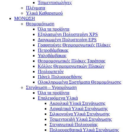
Τσιμεντοσωλήνες
Πλέγματα
Υλικά Καθαρισμού
ΜΟΝΩΣΗ
Θερμομόνωση
Όλα τα προϊόντα
Εξηλασμένη Πολυστερίνη XPS
Διογκωμένη Πολυστερίνη EPS
Γραφιτούχες Θερμομονωτικές Πλάκες
Πετροβάμβακας
Υαλοβάμβακας
Θερμομονωτικές Πλάκες Ταράτσας
Κόλλες Θερμομονωτικών Πλακών
Περλομπετόν
Πάνελ Πολυουρεθάνης
Ολοκληρωμένα Συστήματα Θερμομόνωσης
Στεγάνωση – Υγρομόνωση
Όλα τα προϊόντα
Επαλειφόμενα Υλικά
Ακρυλικά Υλικά Στεγάνωσης
Ασφαλτικά Υλικά Στεγάνωσης
Σιλικονούχα Υλικά Στεγάνωσης
Τσιμεντοειδή Υλικά Στεγάνωσης
Στεγανωτικά Πολυουρίας
Πολυουρεθανικά Υλικά Στεγάνωσης