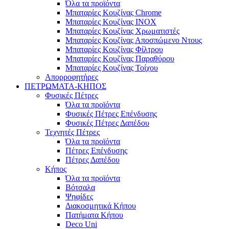
Όλα τα προϊόντα
Μπαταρίες Κουζίνας Chrome
Μπαταρίες Κουζίνας INOX
Μπαταρίες Κουζίνας Χρωματιστές
Μπαταρίες Κουζίνας Αποσπώμενο Ντους
Μπαταρίες Κουζίνας Φίλτρου
Μπαταρίες Κουζίνας Παραθύρου
Μπαταρίες Κουζίνας Τοίχου
Απορροφητήρες
ΠΕΤΡΩΜΑΤΑ-ΚΗΠΟΣ
Φυσικές Πέτρες
Όλα τα προϊόντα
Φυσικές Πέτρες Επένδυσης
Φυσικές Πέτρες Δαπέδου
Τεχνητές Πέτρες
Όλα τα προϊόντα
Πέτρες Επένδυσης
Πέτρες Δαπέδου
Κήπος
Όλα τα προϊόντα
Βότσαλα
Ψηφίδες
Διακοσμητικά Κήπου
Πατήματα Κήπου
Deco Uni