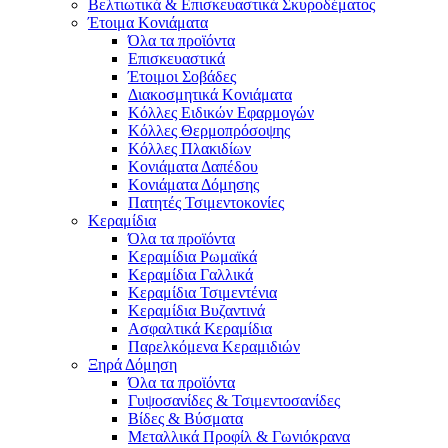
Βελτιωτικά & Επισκευαστικά Σκυροδέματος
Έτοιμα Κονιάματα
Όλα τα προϊόντα
Επισκευαστικά
Έτοιμοι Σοβάδες
Διακοσμητικά Κονιάματα
Κόλλες Ειδικών Εφαρμογών
Κόλλες Θερμοπρόσοψης
Κόλλες Πλακιδίων
Κονιάματα Δαπέδου
Κονιάματα Δόμησης
Πατητές Τσιμεντοκονίες
Κεραμίδια
Όλα τα προϊόντα
Κεραμίδια Ρωμαϊκά
Κεραμίδια Γαλλικά
Κεραμίδια Τσιμεντένια
Κεραμίδια Βυζαντινά
Ασφαλτικά Κεραμίδια
Παρελκόμενα Κεραμιδιών
Ξηρά Δόμηση
Όλα τα προϊόντα
Γυψοσανίδες & Τσιμεντοσανίδες
Βίδες & Βύσματα
Μεταλλικά Προφίλ & Γωνιόκρανα