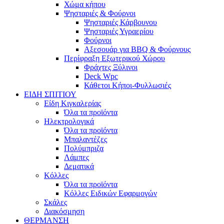
Χώμα κήπου
Ψησταριές & Φούρνοι
Ψησταριές Κάρβουνου
Ψησταριές Υγραερίου
Φούρνοι
Αξεσουάρ για BBQ & Φούρνους
Περίφραξη Εξωτερικού Χώρου
Φράχτες Ξύλινοι
Deck Wpc
Κάθετοι Κήποι-Φυλλωσιές
ΕΙΔΗ ΣΠΙΤΙΟΥ
Είδη Κιγκαλερίας
Όλα τα προϊόντα
Ηλεκτρολογικά
Όλα τα προϊόντα
Μπαλαντέζες
Πολύμπριζα
Λάμπες
Δεματικά
Κόλλες
Όλα τα προϊόντα
Κόλλες Ειδικών Εφαρμογών
Σκάλες
Διακόσμηση
ΘΕΡΜΑΝΣΗ