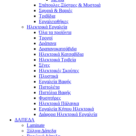
Σπάτουλες,Ξύστρες & Μυστριά
Σφυριά & Βαριές
Τριβίδια
Εργαλειοθήκες
Ηλεκτρικά Εργαλεία
Όλα τα προϊόντα
Τροχοί
Δράπανα
Δραπανοκατσάβιδα
Ηλεκτρικά Κατσαβίδια
Ηλεκτρικά Τριβεία
Σέγες
Ηλεκτρικές Σκούπες
Πλυστικά
Εργαλεία Βαφής
Πιστολέτα
Πιστόλια Βαφής
Φυσητήρες
Ηλεκτρικά Πάλαγκα
Εργαλεία Κήπου Ηλεκτρικά
Διάφορα Ηλεκτρικά Εργαλεία
ΔΑΠΕΔΑ
Laminate
Ξύλινα Δάπεδα