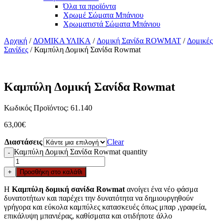
Όλα τα προϊόντα
Χρωμέ Σώματα Μπάνιου
Χρωματιστά Σώματα Μπάνιου
Αρχική
/
ΔΟΜΙΚΑ ΥΛΙΚΑ
/
Δομική Σανίδα ROWMAT
/
Δομικές
Σανίδες
/ Καμπύλη Δομική Σανίδα Rowmat
Καμπύλη Δομική Σανίδα Rowmat
Κωδικός Προϊόντος: 61.140
63,00
€
Διαστάσεις
Clear
Καμπύλη Δομική Σανίδα Rowmat quantity
-
+
Προσθήκη στο καλάθι
Η
Καμπύλη δομική σανίδα Rowmat
ανοίγει ένα νέο φάσμα
δυνατοτήτων και παρέχει την δυνατότητα να δημιουργηθούν
γρήγορα και εύκολα καμπύλες κατασκευές όπως μπαρ ,γραφεία,
επικάλυψη μπανιέρας, καθίσματα και οτιδήποτε άλλο