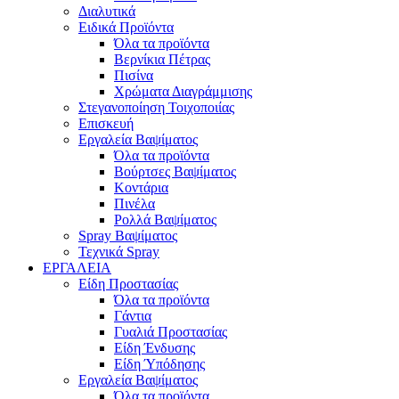
Διαλυτικά
Ειδικά Προϊόντα
Όλα τα προϊόντα
Βερνίκια Πέτρας
Πισίνα
Χρώματα Διαγράμμισης
Στεγανοποίηση Τοιχοποιίας
Επισκευή
Εργαλεία Βαψίματος
Όλα τα προϊόντα
Βούρτσες Βαψίματος
Κοντάρια
Πινέλα
Ρολλά Βαψίματος
Spray Βαψίματος
Τεχνικά Spray
ΕΡΓΑΛΕΙΑ
Είδη Προστασίας
Όλα τα προϊόντα
Γάντια
Γυαλιά Προστασίας
Είδη Ένδυσης
Είδη Ύπόδησης
Εργαλεία Βαψίματος
Όλα τα προϊόντα