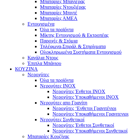
Μπαταρίες Μπανιέρας
Μπαταρίες Ντουζιέρας
Μπαταρίες Μπιντέ
Μπαταρίες ΑΜΕΑ
Εντοιχισμένα
Όλα τα προϊόντα
Μίκτης Εντοιχισμού & Εκτροπέας
Παροχές & Στόμια
Τηλέφωνα-Σπιράλ & Στηρίγματα
Ολοκληρωμένα Συστήματα Εντοιχισμού
Κανάλια Ντους
Έπιπλα Μπάνιου
ΚΟΥΖΙΝΑ
Νεροχύτες
Όλα τα προϊόντα
Νεροχύτες ΙΝΟΧ
Νεροχύτες Ένθετοι INOX
Νεροχύτες Υποκαθήμενοι INOX
Νεροχύτες απο Γρανίτη
Νεροχύτες ‘Ενθετοι Γρανιτένιοι
Νεροχύτες Υποκαθήμενοι Γρανιτενιοι
Νεροχύτες Συνθετικοί
Νεροχύτες Ένθετοι Συνθετικοί
Νεροχύτες Υποκαθήμενοι Συνθετικοί
Μπαταρίες Κουζίνας