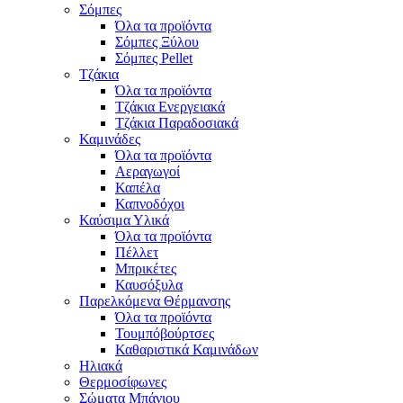
Σόμπες
Όλα τα προϊόντα
Σόμπες Ξύλου
Σόμπες Pellet
Τζάκια
Όλα τα προϊόντα
Τζάκια Ενεργειακά
Τζάκια Παραδοσιακά
Καμινάδες
Όλα τα προϊόντα
Αεραγωγοί
Καπέλα
Καπνοδόχοι
Καύσιμα Υλικά
Όλα τα προϊόντα
Πέλλετ
Μπρικέτες
Καυσόξυλα
Παρελκόμενα Θέρμανσης
Όλα τα προϊόντα
Τουμπόβούρτσες
Καθαριστικά Καμινάδων
Ηλιακά
Θερμοσίφωνες
Σώματα Μπάνιου