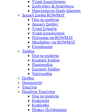
Υλικά Αρμολόγησης
Συνδετήρες & Αναρτήσεις
Παρελκόμενα Ξηρής Δόμησης
Δομική Σανίδα ROWMAT
Όλα τα προϊόντα
Δομικές Σανίδες
Υλικά Στήριξης
Υλικά Συγκόλλησης
Πλέγματα για ROWMAT
Μεμβράνες για ROWMAT
Επιχρίσματα
Τούβλα
Όλα τα προϊόντα
Κλασικά Τούβλα
Πυρότουβλα
Συμπαγή Τούβλα
Υαλότουβλα
Πλήθοι
Πορομπετόν
Τσιμέντα
Προϊόντα Τσιμέντου
Όλα τα προϊόντα
Κράσπεδα
Κυβόλιθοι
Πλάκες Πεζοδρομίου