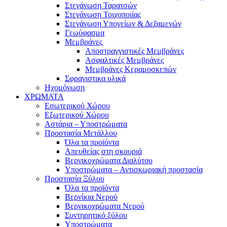
Στεγάνωση Ταρατσών
Στεγάνωση Τοιχοποιίας
Στεγάνωση Υπογείων & Δεξαμενών
Γεωύφασμα
Μεμβράνες
Αποστραγγιστικές Μεμβράνες
Ασφαλτικές Μεμβράνες
Μεμβράνες Κεραμοσκεπών
Σφραγιστικα υλικά
Ηχομόνωση
ΧΡΩΜΑΤΑ
Εσωτερικού Χώρου
Εξωτερικού Χώρου
Αστάρια – Υποστρώματα
Προστασία Μετάλλου
Όλα τα προϊόντα
Απευθείας στη σκουριά
Βερνικοχρώματα Διαλύτου
Υποστρώματα – Αντισκωριακή προστασία
Προστασία Ξύλου
Όλα τα προϊόντα
Βερνίκια Νερού
Βερνικοχρώματα Νερού
Συντηρητικό ξύλου
Υποστρώματα