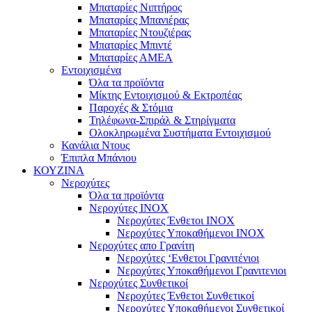
Μπαταρίες Νιπτήρος
Μπαταρίες Μπανιέρας
Μπαταρίες Ντουζιέρας
Μπαταρίες Μπιντέ
Μπαταρίες ΑΜΕΑ
Εντοιχισμένα
Όλα τα προϊόντα
Μίκτης Εντοιχισμού & Εκτροπέας
Παροχές & Στόμια
Τηλέφωνα-Σπιράλ & Στηρίγματα
Ολοκληρωμένα Συστήματα Εντοιχισμού
Κανάλια Ντους
Έπιπλα Μπάνιου
ΚΟΥΖΙΝΑ
Νεροχύτες
Όλα τα προϊόντα
Νεροχύτες ΙΝΟΧ
Νεροχύτες Ένθετοι INOX
Νεροχύτες Υποκαθήμενοι INOX
Νεροχύτες απο Γρανίτη
Νεροχύτες ‘Ενθετοι Γρανιτένιοι
Νεροχύτες Υποκαθήμενοι Γρανιτενιοι
Νεροχύτες Συνθετικοί
Νεροχύτες Ένθετοι Συνθετικοί
Νεροχύτες Υποκαθήμενοι Συνθετικοί