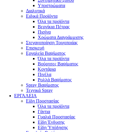
Συντηρητικό ξύλου
Υποστρώματα
Διαλυτικά
Ειδικά Προϊόντα
Όλα τα προϊόντα
Βερνίκια Πέτρας
Πισίνα
Χρώματα Διαγράμμισης
Στεγανοποίηση Τοιχοποιίας
Επισκευή
Εργαλεία Βαψίματος
Όλα τα προϊόντα
Βούρτσες Βαψίματος
Κοντάρια
Πινέλα
Ρολλά Βαψίματος
Spray Βαψίματος
Τεχνικά Spray
ΕΡΓΑΛΕΙΑ
Είδη Προστασίας
Όλα τα προϊόντα
Γάντια
Γυαλιά Προστασίας
Είδη Ένδυσης
Είδη Ύπόδησης