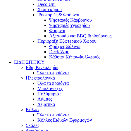
Deco Uni
Χώμα κήπου
Ψησταριές & Φούρνοι
Ψησταριές Κάρβουνου
Ψησταριές Υγραερίου
Φούρνοι
Αξεσουάρ για BBQ & Φούρνους
Περίφραξη Εξωτερικού Χώρου
Φράχτες Ξύλινοι
Deck Wpc
Κάθετοι Κήποι-Φυλλωσιές
ΕΙΔΗ ΣΠΙΤΙΟΥ
Είδη Κιγκαλερίας
Όλα τα προϊόντα
Ηλεκτρολογικά
Όλα τα προϊόντα
Μπαλαντέζες
Πολύμπριζα
Λάμπες
Δεματικά
Κόλλες
Όλα τα προϊόντα
Κόλλες Ειδικών Εφαρμογών
Σκάλες
Διακόσμηση