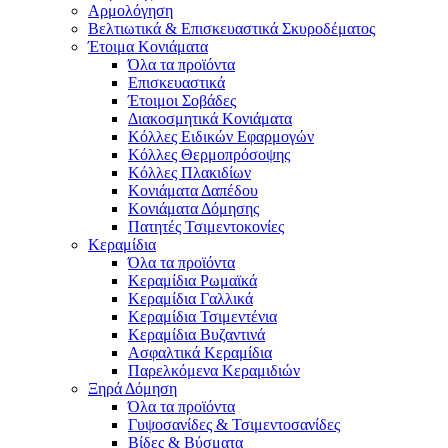
Αρμολόγηση
Βελτιωτικά & Επισκευαστικά Σκυροδέματος
Έτοιμα Κονιάματα
Όλα τα προϊόντα
Επισκευαστικά
Έτοιμοι Σοβάδες
Διακοσμητικά Κονιάματα
Κόλλες Ειδικών Εφαρμογών
Κόλλες Θερμοπρόσοψης
Κόλλες Πλακιδίων
Κονιάματα Δαπέδου
Κονιάματα Δόμησης
Πατητές Τσιμεντοκονίες
Κεραμίδια
Όλα τα προϊόντα
Κεραμίδια Ρωμαϊκά
Κεραμίδια Γαλλικά
Κεραμίδια Τσιμεντένια
Κεραμίδια Βυζαντινά
Ασφαλτικά Κεραμίδια
Παρελκόμενα Κεραμιδιών
Ξηρά Δόμηση
Όλα τα προϊόντα
Γυψοσανίδες & Τσιμεντοσανίδες
Βίδες & Βύσματα