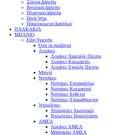
Ξύλινα Δάπεδα
Βινυλικά Δάπεδα
Πλαστικά Δάπεδα
Deck Wpc
Παρελκόμενα Δαπέδων
ΠΛΑΚΑΚΙΑ
ΜΠΑΝΙΟ
Είδη Υγιεινής
Όλα τα προϊόντα
Λεκάνες
Λεκάνες Χαμηλής Πίεσης
Λεκάνες Κρεμαστές
Λεκάνες Υψηλής Πίεσης
Μπιντέ
Νιπτήρες
Νιπτήρες Επιτραπέζιοι
Νιπτήρες Κρεμαστοί
Νιπτήρες Ένθετοι
Νιπτήρες Υποκαθήμενοι
Ντουζιέρες
Ντουζιέρες Ακρυλικές
Ντουζιέρες Πορσελάνης
ΑΜΕΑ
Λεκάνες ΑΜΕΑ
Μπαταρίες ΑΜΕΑ