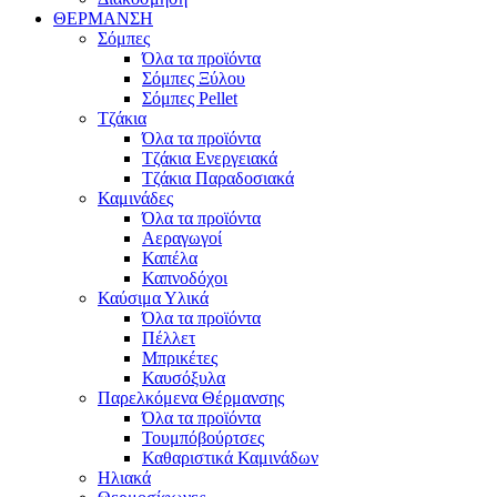
ΘΕΡΜΑΝΣΗ
Σόμπες
Όλα τα προϊόντα
Σόμπες Ξύλου
Σόμπες Pellet
Τζάκια
Όλα τα προϊόντα
Τζάκια Ενεργειακά
Τζάκια Παραδοσιακά
Καμινάδες
Όλα τα προϊόντα
Αεραγωγοί
Καπέλα
Καπνοδόχοι
Καύσιμα Υλικά
Όλα τα προϊόντα
Πέλλετ
Μπρικέτες
Καυσόξυλα
Παρελκόμενα Θέρμανσης
Όλα τα προϊόντα
Τουμπόβούρτσες
Καθαριστικά Καμινάδων
Ηλιακά