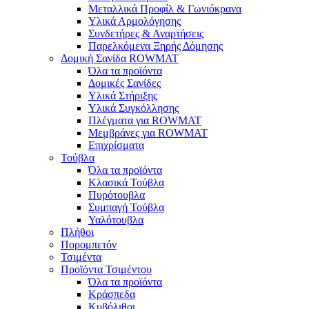
Μεταλλικά Προφίλ & Γωνιόκρανα
Υλικά Αρμολόγησης
Συνδετήρες & Αναρτήσεις
Παρελκόμενα Ξηρής Δόμησης
Δομική Σανίδα ROWMAT
Όλα τα προϊόντα
Δομικές Σανίδες
Υλικά Στήριξης
Υλικά Συγκόλλησης
Πλέγματα για ROWMAT
Μεμβράνες για ROWMAT
Επιχρίσματα
Τούβλα
Όλα τα προϊόντα
Κλασικά Τούβλα
Πυρότουβλα
Συμπαγή Τούβλα
Υαλότουβλα
Πλήθοι
Πορομπετόν
Τσιμέντα
Προϊόντα Τσιμέντου
Όλα τα προϊόντα
Κράσπεδα
Κυβόλιθοι