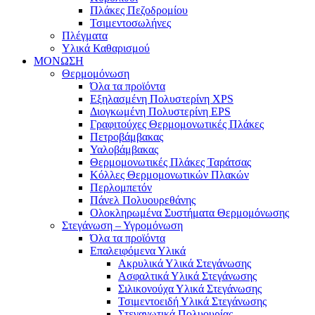
Πλάκες Πεζοδρομίου
Τσιμεντοσωλήνες
Πλέγματα
Υλικά Καθαρισμού
ΜΟΝΩΣΗ
Θερμομόνωση
Όλα τα προϊόντα
Εξηλασμένη Πολυστερίνη XPS
Διογκωμένη Πολυστερίνη EPS
Γραφιτούχες Θερμομονωτικές Πλάκες
Πετροβάμβακας
Υαλοβάμβακας
Θερμομονωτικές Πλάκες Ταράτσας
Κόλλες Θερμομονωτικών Πλακών
Περλομπετόν
Πάνελ Πολυουρεθάνης
Ολοκληρωμένα Συστήματα Θερμομόνωσης
Στεγάνωση – Υγρομόνωση
Όλα τα προϊόντα
Επαλειφόμενα Υλικά
Ακρυλικά Υλικά Στεγάνωσης
Ασφαλτικά Υλικά Στεγάνωσης
Σιλικονούχα Υλικά Στεγάνωσης
Τσιμεντοειδή Υλικά Στεγάνωσης
Στεγανωτικά Πολυουρίας