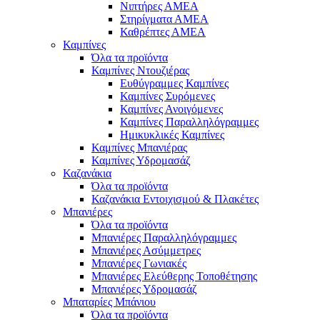
Νιπτήρες ΑΜΕΑ
Στηρίγματα ΑΜΕΑ
Καθρέπτες ΑΜΕΑ
Καμπίνες
Όλα τα προϊόντα
Καμπίνες Ντουζιέρας
Ευθύγραμμες Καμπίνες
Καμπίνες Συρόμενες
Καμπίνες Ανοιγόμενες
Καμπίνες Παραλληλόγραμμες
Ημικυκλικές Καμπίνες
Καμπίνες Μπανιέρας
Καμπίνες Υδρομασάζ
Καζανάκια
Όλα τα προϊόντα
Καζανάκια Εντοιχισμού & Πλακέτες
Μπανιέρες
Όλα τα προϊόντα
Μπανιέρες Παραλληλόγραμμες
Μπανιέρες Ασύμμετρες
Μπανιέρες Γωνιακές
Μπανιέρες Ελεύθερης Τοποθέτησης
Μπανιέρες Υδρομασάζ
Μπαταρίες Μπάνιου
Όλα τα προϊόντα