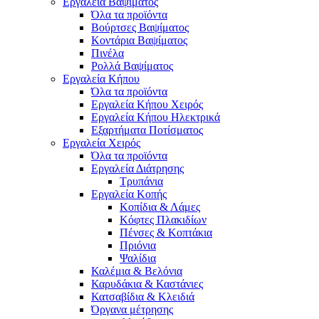
Εργαλεία Βαψίματος
Όλα τα προϊόντα
Βούρτσες Βαψίματος
Κοντάρια Βαψίματος
Πινέλα
Ρολλά Βαψίματος
Εργαλεία Κήπου
Όλα τα προϊόντα
Εργαλεία Κήπου Χειρός
Εργαλεία Κήπου Ηλεκτρικά
Εξαρτήματα Ποτίσματος
Εργαλεία Χειρός
Όλα τα προϊόντα
Εργαλεία Διάτρησης
Τρυπάνια
Εργαλεία Κοπής
Κοπίδια & Λάμες
Κόφτες Πλακιδίων
Πένσες & Κοπτάκια
Πριόνια
Ψαλίδια
Καλέμια & Βελόνια
Καρυδάκια & Καστάνιες
Κατσαβίδια & Κλειδιά
Όργανα μέτρησης