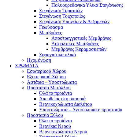
Πολυουρεθανικά Υλικά Στεγάνωσης
Στεγάνωση Ταρατσών
Στεγάνωση Τοιχοποιίας
Στεγάνωση Υπογείων & Δεξαμενών
Γεωύφασμα
Μεμβράνες
Αποστραγγιστικές Μεμβράνες
Ασφαλτικές Μεμβράνες
Μεμβράνες Κεραμοσκεπών
Σφραγιστικα υλικά
Ηχομόνωση
ΧΡΩΜΑΤΑ
Εσωτερικού Χώρου
Εξωτερικού Χώρου
Αστάρια – Υποστρώματα
Προστασία Μετάλλου
Όλα τα προϊόντα
Απευθείας στη σκουριά
Βερνικοχρώματα Διαλύτου
Υποστρώματα – Αντισκωριακή προστασία
Προστασία Ξύλου
Όλα τα προϊόντα
Βερνίκια Νερού
Βερνικοχρώματα Νερού