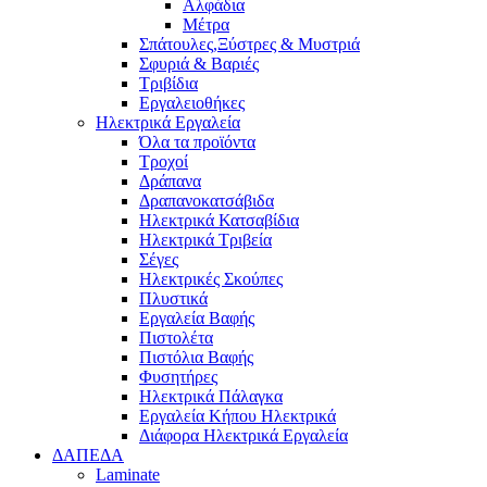
Αλφάδια
Μέτρα
Σπάτουλες,Ξύστρες & Μυστριά
Σφυριά & Βαριές
Τριβίδια
Εργαλειοθήκες
Ηλεκτρικά Εργαλεία
Όλα τα προϊόντα
Τροχοί
Δράπανα
Δραπανοκατσάβιδα
Ηλεκτρικά Κατσαβίδια
Ηλεκτρικά Τριβεία
Σέγες
Ηλεκτρικές Σκούπες
Πλυστικά
Εργαλεία Βαφής
Πιστολέτα
Πιστόλια Βαφής
Φυσητήρες
Ηλεκτρικά Πάλαγκα
Εργαλεία Κήπου Ηλεκτρικά
Διάφορα Ηλεκτρικά Εργαλεία
ΔΑΠΕΔΑ
Laminate