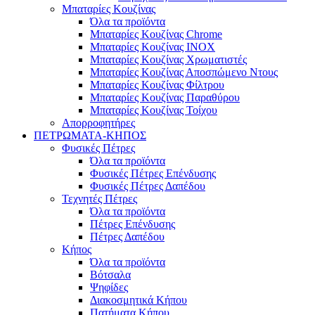
Μπαταρίες Κουζίνας
Όλα τα προϊόντα
Μπαταρίες Κουζίνας Chrome
Μπαταρίες Κουζίνας INOX
Μπαταρίες Κουζίνας Χρωματιστές
Μπαταρίες Κουζίνας Αποσπώμενο Ντους
Μπαταρίες Κουζίνας Φίλτρου
Μπαταρίες Κουζίνας Παραθύρου
Μπαταρίες Κουζίνας Τοίχου
Απορροφητήρες
ΠΕΤΡΩΜΑΤΑ-ΚΗΠΟΣ
Φυσικές Πέτρες
Όλα τα προϊόντα
Φυσικές Πέτρες Επένδυσης
Φυσικές Πέτρες Δαπέδου
Τεχνητές Πέτρες
Όλα τα προϊόντα
Πέτρες Επένδυσης
Πέτρες Δαπέδου
Κήπος
Όλα τα προϊόντα
Βότσαλα
Ψηφίδες
Διακοσμητικά Κήπου
Πατήματα Κήπου