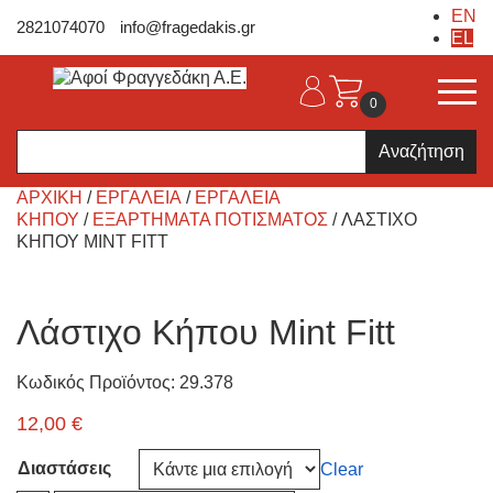
EN
2821074070
info@fragedakis.gr
EL
0
Products
search
ΑΡΧΙΚΉ
/
ΕΡΓΑΛΕΙΑ
/
ΕΡΓΑΛΕΊΑ
ΚΉΠΟΥ
/
ΕΞΑΡΤΉΜΑΤΑ ΠΟΤΊΣΜΑΤΟΣ
/ ΛΆΣΤΙΧΟ
ΚΉΠΟΥ MINT FITT
Λάστιχο Κήπου Mint Fitt
Κωδικός Προϊόντος: 29.378
12,00
€
Διαστάσεις
Clear