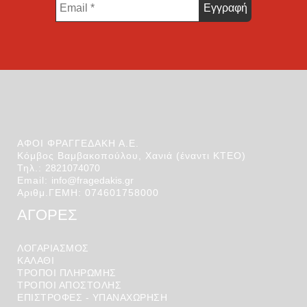
Email
*
ΑΦΟΙ ΦΡΑΓΓΕΔΑΚΗ Α.Ε.
Κόμβος Βαμβακοπούλου, Χανιά (έναντι ΚΤΕΟ)
Τηλ.:
2821074070
Email:
info@fragedakis.gr
Αριθμ.ΓΕΜΗ: 074601758000
ΑΓΟΡΕΣ
ΛΟΓΑΡΙΑΣΜΌΣ
ΚΑΛΆΘΙ
ΤΡΟΠΟΙ ΠΛΗΡΩΜΗΣ
ΤΡΟΠΟΙ ΑΠΟΣΤΟΛΉΣ
ΕΠΙΣΤΡΟΦΕΣ - ΥΠΑΝΑΧΩΡΗΣΗ