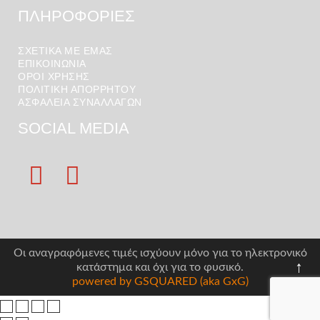
ΠΛΗΡΟΦΟΡΙΕΣ
ΣΧΕΤΙΚΑ ΜΕ ΕΜΑΣ
ΕΠΙΚΟΙΝΩΝΙΑ
ΟΡΟΙ ΧΡΉΣΗΣ
ΠΟΛΙΤΙΚΗ ΑΠΟΡΡΗΤΟΥ
ΑΣΦΑΛΕΙΑ ΣΥΝΑΛΛΑΓΩΝ
SOCIAL MEDIA
Οι αναγραφόμενες τιμές ισχύουν μόνο για το ηλεκτρονικό
↑
κατάστημα και όχι για το φυσικό.
powered by GSQUARED (aka GxG)