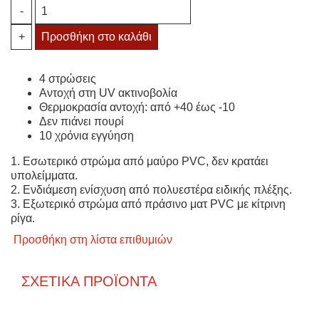
Λάστιχο
-
Κήπου
Mint
+
Προσθήκη στο καλάθι
Fitt
quantity
4 στρώσεις
Αντοχή στη UV ακτινοβολία
Θερμοκρασία αντοχή: από +40 έως -10
Δεν πιάνει πουρί
10 χρόνια εγγύηση
1. Εσωτερικό στρώμα από μαύρο PVC, δεν κρατάει
υπολείμματα.
2. Ενδιάμεση ενίσχυση από πολυεστέρα ειδικής πλέξης.
3. Εξωτερικό στρώμα από πράσινο ματ PVC με κίτρινη
ρίγα.
Προσθήκη στη λίστα επιθυμιών
ΣΧΕΤΙΚΆ ΠΡΟΪΌΝΤΑ