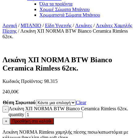
Όλα τα προϊόντα
Χρωμέ Σώματα Μπάνιου
Χρωματιστά Σώματα Μπάνιου
Αρχική
/
ΜΠΑΝΙΟ
/
Είδη Υγιεινής
/
Λεκάνες
/
Λεκάνες Χαμηλής
Πίεσης
/ Λεκάνη ΧΠ NORMA BTW Bianco Ceramica Rimless
62εκ.
Λεκάνη ΧΠ NORMA BTW Bianco
Ceramica Rimless 62εκ.
Κωδικός Προϊόντος: 98.315
240,00
€
Θέση Σιφωνιού
Clear
Λεκάνη ΧΠ NORMA BTW Bianco Ceramica Rimless 62εκ.
-
quantity
+
Προσθήκη στο καλάθι
Λεκάνη NORMA Rimless χαμηλής πίεσης πισω/κατωστόμια με
κάλυμμα βακελίτη slim soft close