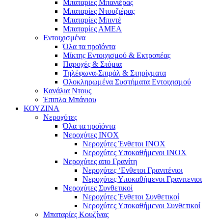
Μπαταρίες Μπανιέρας
Μπαταρίες Ντουζιέρας
Μπαταρίες Μπιντέ
Μπαταρίες ΑΜΕΑ
Εντοιχισμένα
Όλα τα προϊόντα
Μίκτης Εντοιχισμού & Εκτροπέας
Παροχές & Στόμια
Τηλέφωνα-Σπιράλ & Στηρίγματα
Ολοκληρωμένα Συστήματα Εντοιχισμού
Κανάλια Ντους
Έπιπλα Μπάνιου
ΚΟΥΖΙΝΑ
Νεροχύτες
Όλα τα προϊόντα
Νεροχύτες ΙΝΟΧ
Νεροχύτες Ένθετοι INOX
Νεροχύτες Υποκαθήμενοι INOX
Νεροχύτες απο Γρανίτη
Νεροχύτες ‘Ενθετοι Γρανιτένιοι
Νεροχύτες Υποκαθήμενοι Γρανιτενιοι
Νεροχύτες Συνθετικοί
Νεροχύτες Ένθετοι Συνθετικοί
Νεροχύτες Υποκαθήμενοι Συνθετικοί
Μπαταρίες Κουζίνας