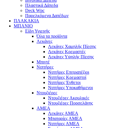
Βινυλικά Δάπεδα
Πλαστικά Δάπεδα
Deck Wpc
Παρελκόμενα Δαπέδων
ΠΛΑΚΑΚΙΑ
ΜΠΑΝΙΟ
Είδη Υγιεινής
Όλα τα προϊόντα
Λεκάνες
Λεκάνες Χαμηλής Πίεσης
Λεκάνες Κρεμαστές
Λεκάνες Υψηλής Πίεσης
Μπιντέ
Νιπτήρες
Νιπτήρες Επιτραπέζιοι
Νιπτήρες Κρεμαστοί
Νιπτήρες Ένθετοι
Νιπτήρες Υποκαθήμενοι
Ντουζιέρες
Ντουζιέρες Ακρυλικές
Ντουζιέρες Πορσελάνης
ΑΜΕΑ
Λεκάνες ΑΜΕΑ
Μπαταρίες ΑΜΕΑ
Νιπτήρες ΑΜΕΑ