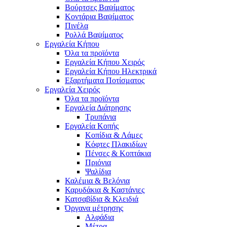
Βούρτσες Βαψίματος
Κοντάρια Βαψίματος
Πινέλα
Ρολλά Βαψίματος
Εργαλεία Κήπου
Όλα τα προϊόντα
Εργαλεία Κήπου Χειρός
Εργαλεία Κήπου Ηλεκτρικά
Εξαρτήματα Ποτίσματος
Εργαλεία Χειρός
Όλα τα προϊόντα
Εργαλεία Διάτρησης
Τρυπάνια
Εργαλεία Κοπής
Κοπίδια & Λάμες
Κόφτες Πλακιδίων
Πένσες & Κοπτάκια
Πριόνια
Ψαλίδια
Καλέμια & Βελόνια
Καρυδάκια & Καστάνιες
Κατσαβίδια & Κλειδιά
Όργανα μέτρησης
Αλφάδια
Μέτρα