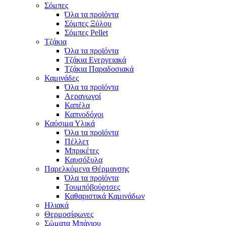
Σόμπες
Όλα τα προϊόντα
Σόμπες Ξύλου
Σόμπες Pellet
Τζάκια
Όλα τα προϊόντα
Τζάκια Ενεργειακά
Τζάκια Παραδοσιακά
Καμινάδες
Όλα τα προϊόντα
Αεραγωγοί
Καπέλα
Καπνοδόχοι
Καύσιμα Υλικά
Όλα τα προϊόντα
Πέλλετ
Μπρικέτες
Καυσόξυλα
Παρελκόμενα Θέρμανσης
Όλα τα προϊόντα
Τουμπόβούρτσες
Καθαριστικά Καμινάδων
Ηλιακά
Θερμοσίφωνες
Σώματα Μπάνιου