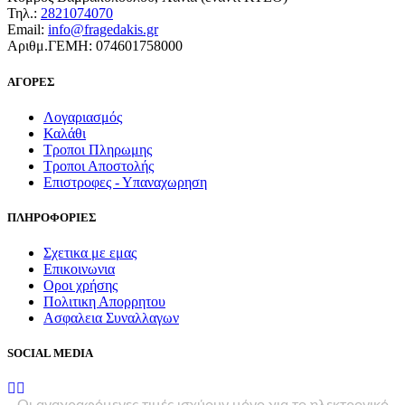
Τηλ.:
2821074070
Email:
info@fragedakis.gr
Αριθμ.ΓΕΜΗ: 074601758000
ΑΓΟΡΕΣ
Λογαριασμός
Καλάθι
Τροποι Πληρωμης
Τροποι Αποστολής
Επιστροφες - Υπαναχωρηση
ΠΛΗΡΟΦΟΡΙΕΣ
Σχετικα με εμας
Επικοινωνια
Οροι χρήσης
Πολιτικη Απορρητου
Ασφαλεια Συναλλαγων
SOCIAL MEDIA