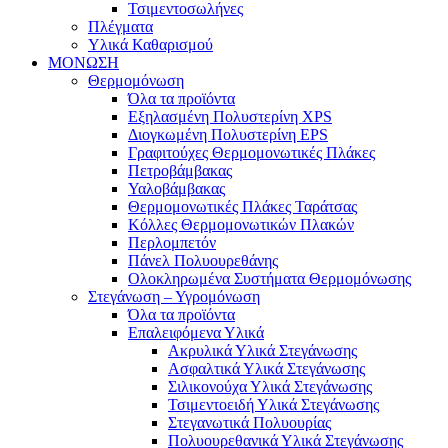
Τσιμεντοσωλήνες
Πλέγματα
Υλικά Καθαρισμού
ΜΟΝΩΣΗ
Θερμομόνωση
Όλα τα προϊόντα
Εξηλασμένη Πολυστερίνη XPS
Διογκωμένη Πολυστερίνη EPS
Γραφιτούχες Θερμομονωτικές Πλάκες
Πετροβάμβακας
Υαλοβάμβακας
Θερμομονωτικές Πλάκες Ταράτσας
Κόλλες Θερμομονωτικών Πλακών
Περλομπετόν
Πάνελ Πολυουρεθάνης
Ολοκληρωμένα Συστήματα Θερμομόνωσης
Στεγάνωση – Υγρομόνωση
Όλα τα προϊόντα
Επαλειφόμενα Υλικά
Ακρυλικά Υλικά Στεγάνωσης
Ασφαλτικά Υλικά Στεγάνωσης
Σιλικονούχα Υλικά Στεγάνωσης
Τσιμεντοειδή Υλικά Στεγάνωσης
Στεγανωτικά Πολυουρίας
Πολυουρεθανικά Υλικά Στεγάνωσης