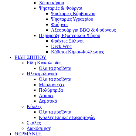
Χώμα κήπου
Ψησταριές & Φούρνοι
Ψησταριές Κάρβουνου
Ψησταριές Υγραερίου
Φούρνοι
Αξεσουάρ για BBQ & Φούρνους
Περίφραξη Εξωτερικού Χώρου
Φράχτες Ξύλινοι
Deck Wpc
Κάθετοι Κήποι-Φυλλωσιές
ΕΙΔΗ ΣΠΙΤΙΟΥ
Είδη Κιγκαλερίας
Όλα τα προϊόντα
Ηλεκτρολογικά
Όλα τα προϊόντα
Μπαλαντέζες
Πολύμπριζα
Λάμπες
Δεματικά
Κόλλες
Όλα τα προϊόντα
Κόλλες Ειδικών Εφαρμογών
Σκάλες
Διακόσμηση
ΘΕΡΜΑΝΣΗ