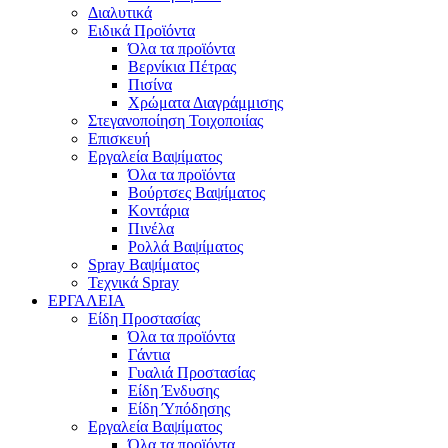
Διαλυτικά
Ειδικά Προϊόντα
Όλα τα προϊόντα
Βερνίκια Πέτρας
Πισίνα
Χρώματα Διαγράμμισης
Στεγανοποίηση Τοιχοποιίας
Επισκευή
Εργαλεία Βαψίματος
Όλα τα προϊόντα
Βούρτσες Βαψίματος
Κοντάρια
Πινέλα
Ρολλά Βαψίματος
Spray Βαψίματος
Τεχνικά Spray
ΕΡΓΑΛΕΙΑ
Είδη Προστασίας
Όλα τα προϊόντα
Γάντια
Γυαλιά Προστασίας
Είδη Ένδυσης
Είδη Ύπόδησης
Εργαλεία Βαψίματος
Όλα τα προϊόντα