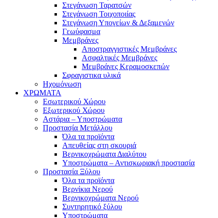
Στεγάνωση Ταρατσών
Στεγάνωση Τοιχοποιίας
Στεγάνωση Υπογείων & Δεξαμενών
Γεωύφασμα
Μεμβράνες
Αποστραγγιστικές Μεμβράνες
Ασφαλτικές Μεμβράνες
Μεμβράνες Κεραμοσκεπών
Σφραγιστικα υλικά
Ηχομόνωση
ΧΡΩΜΑΤΑ
Εσωτερικού Χώρου
Εξωτερικού Χώρου
Αστάρια – Υποστρώματα
Προστασία Μετάλλου
Όλα τα προϊόντα
Απευθείας στη σκουριά
Βερνικοχρώματα Διαλύτου
Υποστρώματα – Αντισκωριακή προστασία
Προστασία Ξύλου
Όλα τα προϊόντα
Βερνίκια Νερού
Βερνικοχρώματα Νερού
Συντηρητικό ξύλου
Υποστρώματα