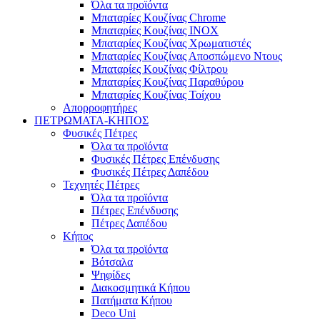
Όλα τα προϊόντα
Μπαταρίες Κουζίνας Chrome
Μπαταρίες Κουζίνας INOX
Μπαταρίες Κουζίνας Χρωματιστές
Μπαταρίες Κουζίνας Αποσπώμενο Ντους
Μπαταρίες Κουζίνας Φίλτρου
Μπαταρίες Κουζίνας Παραθύρου
Μπαταρίες Κουζίνας Τοίχου
Απορροφητήρες
ΠΕΤΡΩΜΑΤΑ-ΚΗΠΟΣ
Φυσικές Πέτρες
Όλα τα προϊόντα
Φυσικές Πέτρες Επένδυσης
Φυσικές Πέτρες Δαπέδου
Τεχνητές Πέτρες
Όλα τα προϊόντα
Πέτρες Επένδυσης
Πέτρες Δαπέδου
Κήπος
Όλα τα προϊόντα
Βότσαλα
Ψηφίδες
Διακοσμητικά Κήπου
Πατήματα Κήπου
Deco Uni