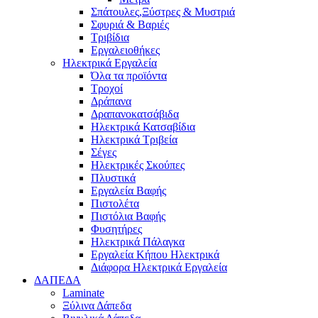
Σπάτουλες,Ξύστρες & Μυστριά
Σφυριά & Βαριές
Τριβίδια
Εργαλειοθήκες
Ηλεκτρικά Εργαλεία
Όλα τα προϊόντα
Τροχοί
Δράπανα
Δραπανοκατσάβιδα
Ηλεκτρικά Κατσαβίδια
Ηλεκτρικά Τριβεία
Σέγες
Ηλεκτρικές Σκούπες
Πλυστικά
Εργαλεία Βαφής
Πιστολέτα
Πιστόλια Βαφής
Φυσητήρες
Ηλεκτρικά Πάλαγκα
Εργαλεία Κήπου Ηλεκτρικά
Διάφορα Ηλεκτρικά Εργαλεία
ΔΑΠΕΔΑ
Laminate
Ξύλινα Δάπεδα