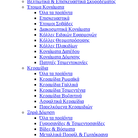
Βελτιωτικά & Επισκευαστικά Σκυροδέματος
Έτοιμα Κονιάματα
Όλα τα προϊόντα
Επισκευαστικά
Έτοιμοι Σοβάδες
Διακοσμητικά Κονιάματα
Κόλλες Ειδικών Εφαρμογών
Κόλλες Θερμοπρόσοψης
Κόλλες Πλακιδίων
Κονιάματα Δαπέδου
Κονιάματα Δόμησης
Πατητές Τσιμεντοκονίες
Κεραμίδια
Όλα τα προϊόντα
Κεραμίδια Ρωμαϊκά
Κεραμίδια Γαλλικά
Κεραμίδια Τσιμεντένια
Κεραμίδια Βυζαντινά
Ασφαλτικά Κεραμίδια
Παρελκόμενα Κεραμιδιών
Ξηρά Δόμηση
Όλα τα προϊόντα
Γυψοσανίδες & Τσιμεντοσανίδες
Βίδες & Βύσματα
Μεταλλικά Προφίλ & Γωνιόκρανα