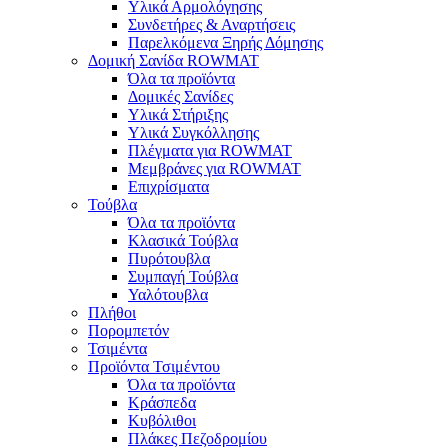
Υλικά Αρμολόγησης
Συνδετήρες & Αναρτήσεις
Παρελκόμενα Ξηρής Δόμησης
Δομική Σανίδα ROWMAT
Όλα τα προϊόντα
Δομικές Σανίδες
Υλικά Στήριξης
Υλικά Συγκόλλησης
Πλέγματα για ROWMAT
Μεμβράνες για ROWMAT
Επιχρίσματα
Τούβλα
Όλα τα προϊόντα
Κλασικά Τούβλα
Πυρότουβλα
Συμπαγή Τούβλα
Υαλότουβλα
Πλήθοι
Πορομπετόν
Τσιμέντα
Προϊόντα Τσιμέντου
Όλα τα προϊόντα
Κράσπεδα
Κυβόλιθοι
Πλάκες Πεζοδρομίου