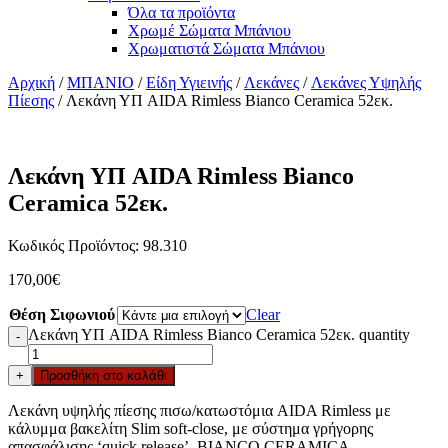
Όλα τα προϊόντα
Χρωμέ Σώματα Μπάνιου
Χρωματιστά Σώματα Μπάνιου
Αρχική
/
ΜΠΑΝΙΟ
/
Είδη Υγιεινής
/
Λεκάνες
/
Λεκάνες Υψηλής
Πίεσης
/ Λεκάνη ΥΠ AIDA Rimless Bianco Ceramica 52εκ.
Λεκάνη ΥΠ AIDA Rimless Bianco
Ceramica 52εκ.
Κωδικός Προϊόντος: 98.310
170,00
€
Θέση Σιφωνιού
Clear
Λεκάνη ΥΠ AIDA Rimless Bianco Ceramica 52εκ. quantity
-
+
Προσθήκη στο καλάθι
Λεκάνη υψηλής πίεσης πισω/κατωστόμια AIDA Rimless με
κάλυμμα βακελίτη Slim soft-close, με σύστημα γρήγορης
απασφάλισης ‘quick release’, BIANCO CERAMICA