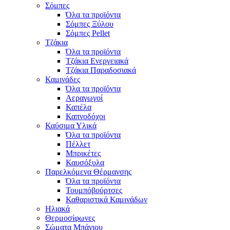
Σόμπες
Όλα τα προϊόντα
Σόμπες Ξύλου
Σόμπες Pellet
Τζάκια
Όλα τα προϊόντα
Τζάκια Ενεργειακά
Τζάκια Παραδοσιακά
Καμινάδες
Όλα τα προϊόντα
Αεραγωγοί
Καπέλα
Καπνοδόχοι
Καύσιμα Υλικά
Όλα τα προϊόντα
Πέλλετ
Μπρικέτες
Καυσόξυλα
Παρελκόμενα Θέρμανσης
Όλα τα προϊόντα
Τουμπόβούρτσες
Καθαριστικά Καμινάδων
Ηλιακά
Θερμοσίφωνες
Σώματα Μπάνιου