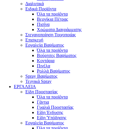
Διαλυτικά
Ειδικά Προϊόντα
Όλα τα προϊόντα
Βερνίκια Πέτρας
Πισίνα
Χρώματα Διαγράμμισης
Στεγανοποίηση Τοιχοποιίας
Επισκευή
Εργαλεία Βαψίματος
Όλα τα προϊόντα
Βούρτσες Βαψίματος
Κοντάρια
Πινέλα
Ρολλά Βαψίματος
Spray Βαψίματος
Τεχνικά Spray
ΕΡΓΑΛΕΙΑ
Είδη Προστασίας
Όλα τα προϊόντα
Γάντια
Γυαλιά Προστασίας
Είδη Ένδυσης
Είδη Ύπόδησης
Εργαλεία Βαψίματος
Όλα τα προϊόντα