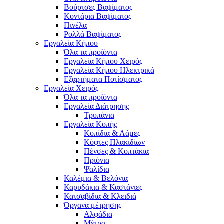
Βούρτσες Βαψίματος
Κοντάρια Βαψίματος
Πινέλα
Ρολλά Βαψίματος
Εργαλεία Κήπου
Όλα τα προϊόντα
Εργαλεία Κήπου Χειρός
Εργαλεία Κήπου Ηλεκτρικά
Εξαρτήματα Ποτίσματος
Εργαλεία Χειρός
Όλα τα προϊόντα
Εργαλεία Διάτρησης
Τρυπάνια
Εργαλεία Κοπής
Κοπίδια & Λάμες
Κόφτες Πλακιδίων
Πένσες & Κοπτάκια
Πριόνια
Ψαλίδια
Καλέμια & Βελόνια
Καρυδάκια & Καστάνιες
Κατσαβίδια & Κλειδιά
Όργανα μέτρησης
Αλφάδια
Μέτρα