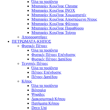
Όλα τα προϊόντα
Μπαταρίες Κουζίνας Chrome
Μπαταρίες Κουζίνας INOX
Μπαταρίες Κουζίνας Χρωματιστές
Μπαταρίες Κουζίνας Αποσπώμενο Ντους
Μπαταρίες Κουζίνας Φίλτρου
Μπαταρίες Κουζίνας Παραθύρου
Μπαταρίες Κουζίνας Τοίχου
Απορροφητήρες
ΠΕΤΡΩΜΑΤΑ-ΚΗΠΟΣ
Φυσικές Πέτρες
Όλα τα προϊόντα
Φυσικές Πέτρες Επένδυσης
Φυσικές Πέτρες Δαπέδου
Τεχνητές Πέτρες
Όλα τα προϊόντα
Πέτρες Επένδυσης
Πέτρες Δαπέδου
Κήπος
Όλα τα προϊόντα
Βότσαλα
Ψηφίδες
Διακοσμητικά Κήπου
Πατήματα Κήπου
Deco Uni