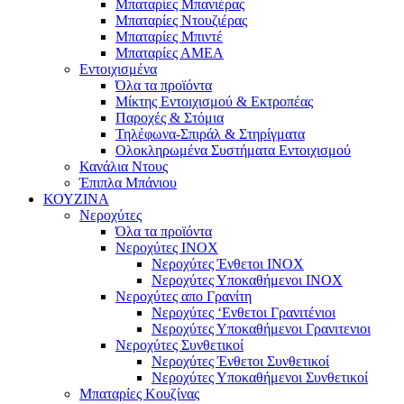
Μπαταρίες Μπανιέρας
Μπαταρίες Ντουζιέρας
Μπαταρίες Μπιντέ
Μπαταρίες ΑΜΕΑ
Εντοιχισμένα
Όλα τα προϊόντα
Μίκτης Εντοιχισμού & Εκτροπέας
Παροχές & Στόμια
Τηλέφωνα-Σπιράλ & Στηρίγματα
Ολοκληρωμένα Συστήματα Εντοιχισμού
Κανάλια Ντους
Έπιπλα Μπάνιου
ΚΟΥΖΙΝΑ
Νεροχύτες
Όλα τα προϊόντα
Νεροχύτες ΙΝΟΧ
Νεροχύτες Ένθετοι INOX
Νεροχύτες Υποκαθήμενοι INOX
Νεροχύτες απο Γρανίτη
Νεροχύτες ‘Ενθετοι Γρανιτένιοι
Νεροχύτες Υποκαθήμενοι Γρανιτενιοι
Νεροχύτες Συνθετικοί
Νεροχύτες Ένθετοι Συνθετικοί
Νεροχύτες Υποκαθήμενοι Συνθετικοί
Μπαταρίες Κουζίνας