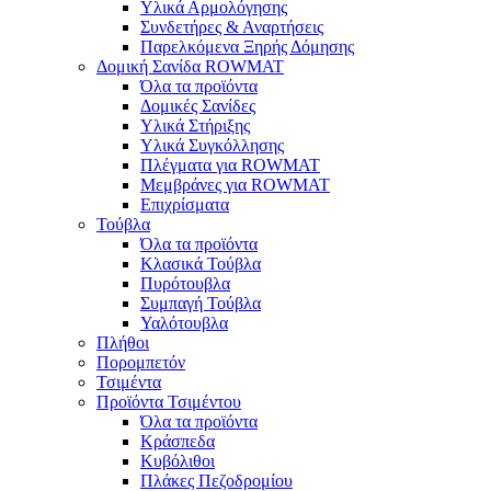
Υλικά Αρμολόγησης
Συνδετήρες & Αναρτήσεις
Παρελκόμενα Ξηρής Δόμησης
Δομική Σανίδα ROWMAT
Όλα τα προϊόντα
Δομικές Σανίδες
Υλικά Στήριξης
Υλικά Συγκόλλησης
Πλέγματα για ROWMAT
Μεμβράνες για ROWMAT
Επιχρίσματα
Τούβλα
Όλα τα προϊόντα
Κλασικά Τούβλα
Πυρότουβλα
Συμπαγή Τούβλα
Υαλότουβλα
Πλήθοι
Πορομπετόν
Τσιμέντα
Προϊόντα Τσιμέντου
Όλα τα προϊόντα
Κράσπεδα
Κυβόλιθοι
Πλάκες Πεζοδρομίου