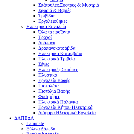
Σπάτουλες,Ξύστρες & Μυστριά
Σφυριά & Βαριές
Τριβίδια
Εργαλειοθήκες
Ηλεκτρικά Εργαλεία
Όλα τα προϊόντα
Τροχοί
Δράπανα
Δραπανοκατσάβιδα
Ηλεκτρικά Κατσαβίδια
Ηλεκτρικά Τριβεία
Σέγες
Ηλεκτρικές Σκούπες
Πλυστικά
Εργαλεία Βαφής
Πιστολέτα
Πιστόλια Βαφής
Φυσητήρες
Ηλεκτρικά Πάλαγκα
Εργαλεία Κήπου Ηλεκτρικά
Διάφορα Ηλεκτρικά Εργαλεία
ΔΑΠΕΔΑ
Laminate
Ξύλινα Δάπεδα