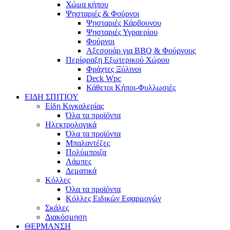
Χώμα κήπου
Ψησταριές & Φούρνοι
Ψησταριές Κάρβουνου
Ψησταριές Υγραερίου
Φούρνοι
Αξεσουάρ για BBQ & Φούρνους
Περίφραξη Εξωτερικού Χώρου
Φράχτες Ξύλινοι
Deck Wpc
Κάθετοι Κήποι-Φυλλωσιές
ΕΙΔΗ ΣΠΙΤΙΟΥ
Είδη Κιγκαλερίας
Όλα τα προϊόντα
Ηλεκτρολογικά
Όλα τα προϊόντα
Μπαλαντέζες
Πολύμπριζα
Λάμπες
Δεματικά
Κόλλες
Όλα τα προϊόντα
Κόλλες Ειδικών Εφαρμογών
Σκάλες
Διακόσμηση
ΘΕΡΜΑΝΣΗ