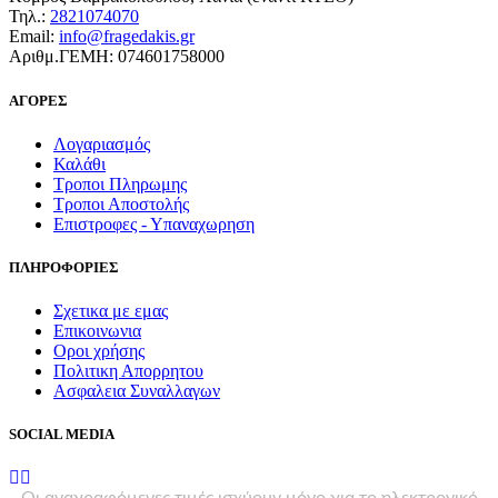
Τηλ.:
2821074070
Email:
info@fragedakis.gr
Αριθμ.ΓΕΜΗ: 074601758000
ΑΓΟΡΕΣ
Λογαριασμός
Καλάθι
Τροποι Πληρωμης
Τροποι Αποστολής
Επιστροφες - Υπαναχωρηση
ΠΛΗΡΟΦΟΡΙΕΣ
Σχετικα με εμας
Επικοινωνια
Οροι χρήσης
Πολιτικη Απορρητου
Ασφαλεια Συναλλαγων
SOCIAL MEDIA