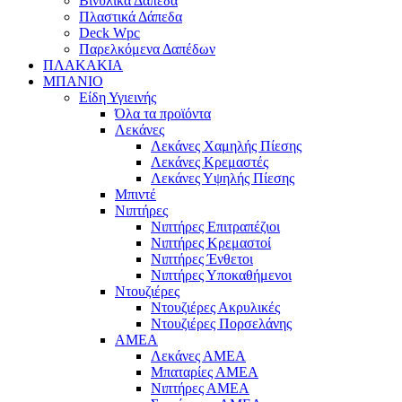
Βινυλικά Δάπεδα
Πλαστικά Δάπεδα
Deck Wpc
Παρελκόμενα Δαπέδων
ΠΛΑΚΑΚΙΑ
ΜΠΑΝΙΟ
Είδη Υγιεινής
Όλα τα προϊόντα
Λεκάνες
Λεκάνες Χαμηλής Πίεσης
Λεκάνες Κρεμαστές
Λεκάνες Υψηλής Πίεσης
Μπιντέ
Νιπτήρες
Νιπτήρες Επιτραπέζιοι
Νιπτήρες Κρεμαστοί
Νιπτήρες Ένθετοι
Νιπτήρες Υποκαθήμενοι
Ντουζιέρες
Ντουζιέρες Ακρυλικές
Ντουζιέρες Πορσελάνης
ΑΜΕΑ
Λεκάνες ΑΜΕΑ
Μπαταρίες ΑΜΕΑ
Νιπτήρες ΑΜΕΑ