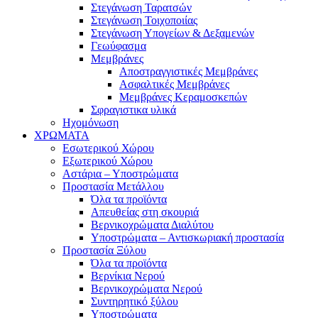
Στεγάνωση Ταρατσών
Στεγάνωση Τοιχοποιίας
Στεγάνωση Υπογείων & Δεξαμενών
Γεωύφασμα
Μεμβράνες
Αποστραγγιστικές Μεμβράνες
Ασφαλτικές Μεμβράνες
Μεμβράνες Κεραμοσκεπών
Σφραγιστικα υλικά
Ηχομόνωση
ΧΡΩΜΑΤΑ
Εσωτερικού Χώρου
Εξωτερικού Χώρου
Αστάρια – Υποστρώματα
Προστασία Μετάλλου
Όλα τα προϊόντα
Απευθείας στη σκουριά
Βερνικοχρώματα Διαλύτου
Υποστρώματα – Αντισκωριακή προστασία
Προστασία Ξύλου
Όλα τα προϊόντα
Βερνίκια Νερού
Βερνικοχρώματα Νερού
Συντηρητικό ξύλου
Υποστρώματα