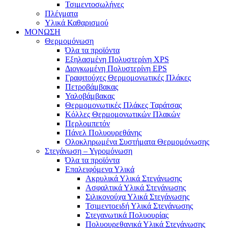
Τσιμεντοσωλήνες
Πλέγματα
Υλικά Καθαρισμού
ΜΟΝΩΣΗ
Θερμομόνωση
Όλα τα προϊόντα
Εξηλασμένη Πολυστερίνη XPS
Διογκωμένη Πολυστερίνη EPS
Γραφιτούχες Θερμομονωτικές Πλάκες
Πετροβάμβακας
Υαλοβάμβακας
Θερμομονωτικές Πλάκες Ταράτσας
Κόλλες Θερμομονωτικών Πλακών
Περλομπετόν
Πάνελ Πολυουρεθάνης
Ολοκληρωμένα Συστήματα Θερμομόνωσης
Στεγάνωση – Υγρομόνωση
Όλα τα προϊόντα
Επαλειφόμενα Υλικά
Ακρυλικά Υλικά Στεγάνωσης
Ασφαλτικά Υλικά Στεγάνωσης
Σιλικονούχα Υλικά Στεγάνωσης
Τσιμεντοειδή Υλικά Στεγάνωσης
Στεγανωτικά Πολυουρίας
Πολυουρεθανικά Υλικά Στεγάνωσης