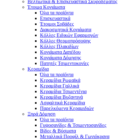
Βελτιωτικά & Επισκευαστικά Σκυροδέματος
Έτοιμα Κονιάματα
Όλα τα προϊόντα
Επισκευαστικά
Έτοιμοι Σοβάδες
Διακοσμητικά Κονιάματα
Κόλλες Ειδικών Εφαρμογών
Κόλλες Θερμοπρόσοψης
Κόλλες Πλακιδίων
Κονιάματα Δαπέδου
Κονιάματα Δόμησης
Πατητές Τσιμεντοκονίες
Κεραμίδια
Όλα τα προϊόντα
Κεραμίδια Ρωμαϊκά
Κεραμίδια Γαλλικά
Κεραμίδια Τσιμεντένια
Κεραμίδια Βυζαντινά
Ασφαλτικά Κεραμίδια
Παρελκόμενα Κεραμιδιών
Ξηρά Δόμηση
Όλα τα προϊόντα
Γυψοσανίδες & Τσιμεντοσανίδες
Βίδες & Βύσματα
Μεταλλικά Προφίλ & Γωνιόκρανα