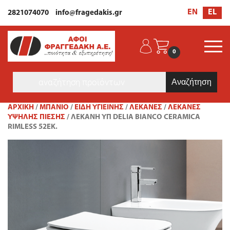
EL
EN
2821074070
info@fragedakis.gr
0
Products
search
ΑΡΧΙΚΉ
/
ΜΠΑΝΙΟ
/
ΕΊΔΗ ΥΓΙΕΙΝΉΣ
/
ΛΕΚΆΝΕΣ
/
ΛΕΚΆΝΕΣ
ΥΨΗΛΉΣ ΠΊΕΣΗΣ
/ ΛΕΚΆΝΗ ΥΠ DELIA BIANCO CERAMICA
RIMLESS 52ΕΚ.