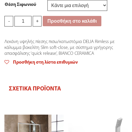
Θέση Σιφωνιού
Λεκάνη
Προσθήκη στο καλάθι
-
+
ΥΠ
DELIA
Bianco
Λεκάνη υψηλής πίεσης πισω/κατωστόμια DELIA Rimless με
Ceramica
κάλυμμα βακελίτη Slim soft-close, με σύστημα γρήγορης
Rimless
απασφάλισης ‘quick release’, BIANCO CERAMICA
52εκ.
quantity
Προσθήκη στη λίστα επιθυμιών
ΣΧΕΤΙΚΆ ΠΡΟΪΌΝΤΑ