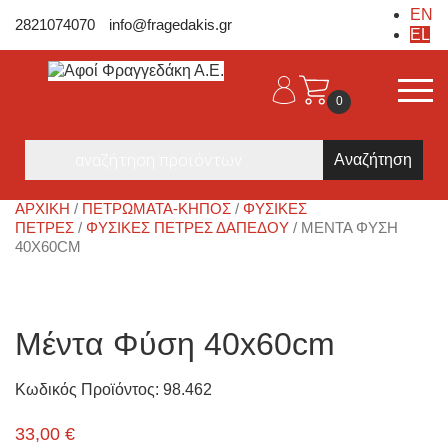
EN
2821074070
info@fragedakis.gr
EL
0
Products
search
ΑΡΧΙΚΉ
/
ΠΕΤΡΩΜΑΤΑ-ΚΗΠΟΣ
/
ΦΥΣΙΚΈΣ
ΠΈΤΡΕΣ
/
ΦΥΣΙΚΈΣ ΠΈΤΡΕΣ ΔΑΠΈΔΟΥ
/ ΜΈΝΤΑ ΦΎΣΗ
40X60CM
Μέντα Φύση 40x60cm
Κωδικός Προϊόντος: 98.462
33,00
€