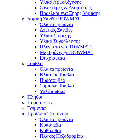
Υλικά Αρμολόγησης
Συνδετήρες & Αναρτήσεις
Παρελκόμενα Ξηρής Δόμησης
Δομική Σανίδα ROWMAT
Όλα τα προϊόντα
Δομικές Σανίδες
Υλικά Στήριξης
Υλικά Συγκόλλησης
Πλέγματα για ROWMAT
Μεμβράνες για ROWMAT
Επιχρίσματα
Τούβλα
Όλα τα προϊόντα
Κλασικά Τούβλα
Πυρότουβλα
Συμπαγή Τούβλα
Υαλότουβλα
Πλήθοι
Πορομπετόν
Τσιμέντα
Προϊόντα Τσιμέντου
Όλα τα προϊόντα
Κράσπεδα
Κυβόλιθοι
Πλάκες Πεζοδρομίου