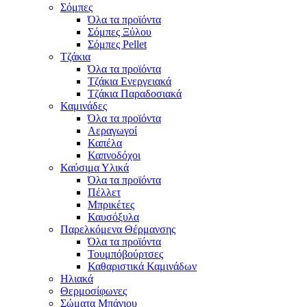
Σόμπες
Όλα τα προϊόντα
Σόμπες Ξύλου
Σόμπες Pellet
Τζάκια
Όλα τα προϊόντα
Τζάκια Ενεργειακά
Τζάκια Παραδοσιακά
Καμινάδες
Όλα τα προϊόντα
Αεραγωγοί
Καπέλα
Καπνοδόχοι
Καύσιμα Υλικά
Όλα τα προϊόντα
Πέλλετ
Μπρικέτες
Καυσόξυλα
Παρελκόμενα Θέρμανσης
Όλα τα προϊόντα
Τουμπόβούρτσες
Καθαριστικά Καμινάδων
Ηλιακά
Θερμοσίφωνες
Σώματα Μπάνιου