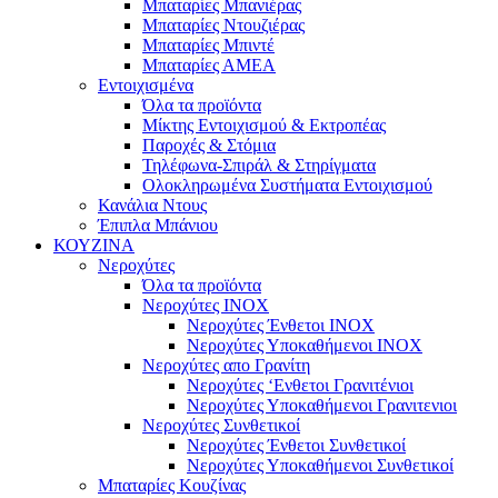
Μπαταρίες Μπανιέρας
Μπαταρίες Ντουζιέρας
Μπαταρίες Μπιντέ
Μπαταρίες ΑΜΕΑ
Εντοιχισμένα
Όλα τα προϊόντα
Μίκτης Εντοιχισμού & Εκτροπέας
Παροχές & Στόμια
Τηλέφωνα-Σπιράλ & Στηρίγματα
Ολοκληρωμένα Συστήματα Εντοιχισμού
Κανάλια Ντους
Έπιπλα Μπάνιου
ΚΟΥΖΙΝΑ
Νεροχύτες
Όλα τα προϊόντα
Νεροχύτες ΙΝΟΧ
Νεροχύτες Ένθετοι INOX
Νεροχύτες Υποκαθήμενοι INOX
Νεροχύτες απο Γρανίτη
Νεροχύτες ‘Ενθετοι Γρανιτένιοι
Νεροχύτες Υποκαθήμενοι Γρανιτενιοι
Νεροχύτες Συνθετικοί
Νεροχύτες Ένθετοι Συνθετικοί
Νεροχύτες Υποκαθήμενοι Συνθετικοί
Μπαταρίες Κουζίνας