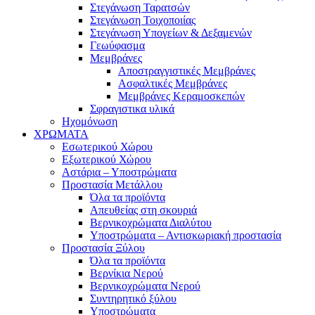
Στεγάνωση Ταρατσών
Στεγάνωση Τοιχοποιίας
Στεγάνωση Υπογείων & Δεξαμενών
Γεωύφασμα
Μεμβράνες
Αποστραγγιστικές Μεμβράνες
Ασφαλτικές Μεμβράνες
Μεμβράνες Κεραμοσκεπών
Σφραγιστικα υλικά
Ηχομόνωση
ΧΡΩΜΑΤΑ
Εσωτερικού Χώρου
Εξωτερικού Χώρου
Αστάρια – Υποστρώματα
Προστασία Μετάλλου
Όλα τα προϊόντα
Απευθείας στη σκουριά
Βερνικοχρώματα Διαλύτου
Υποστρώματα – Αντισκωριακή προστασία
Προστασία Ξύλου
Όλα τα προϊόντα
Βερνίκια Νερού
Βερνικοχρώματα Νερού
Συντηρητικό ξύλου
Υποστρώματα