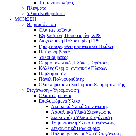
Τσιμεντοσωλήνες
Πλέγματα
Υλικά Καθαρισμού
ΜΟΝΩΣΗ
Θερμομόνωση
Όλα τα προϊόντα
Εξηλασμένη Πολυστερίνη XPS
Διογκωμένη Πολυστερίνη EPS
Γραφιτούχες Θερμομονωτικές Πλάκες
Πετροβάμβακας
Υαλοβάμβακας
Θερμομονωτικές Πλάκες Ταράτσας
Κόλλες Θερμομονωτικών Πλακών
Περλομπετόν
Πάνελ Πολυουρεθάνης
Ολοκληρωμένα Συστήματα Θερμομόνωσης
Στεγάνωση – Υγρομόνωση
Όλα τα προϊόντα
Επαλειφόμενα Υλικά
Ακρυλικά Υλικά Στεγάνωσης
Ασφαλτικά Υλικά Στεγάνωσης
Σιλικονούχα Υλικά Στεγάνωσης
Τσιμεντοειδή Υλικά Στεγάνωσης
Στεγανωτικά Πολυουρίας
Πολυουρεθανικά Υλικά Στεγάνωσης