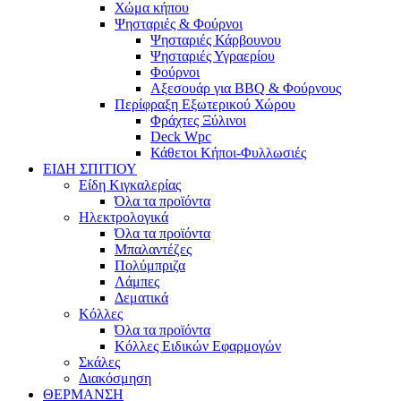
Χώμα κήπου
Ψησταριές & Φούρνοι
Ψησταριές Κάρβουνου
Ψησταριές Υγραερίου
Φούρνοι
Αξεσουάρ για BBQ & Φούρνους
Περίφραξη Εξωτερικού Χώρου
Φράχτες Ξύλινοι
Deck Wpc
Κάθετοι Κήποι-Φυλλωσιές
ΕΙΔΗ ΣΠΙΤΙΟΥ
Είδη Κιγκαλερίας
Όλα τα προϊόντα
Ηλεκτρολογικά
Όλα τα προϊόντα
Μπαλαντέζες
Πολύμπριζα
Λάμπες
Δεματικά
Κόλλες
Όλα τα προϊόντα
Κόλλες Ειδικών Εφαρμογών
Σκάλες
Διακόσμηση
ΘΕΡΜΑΝΣΗ