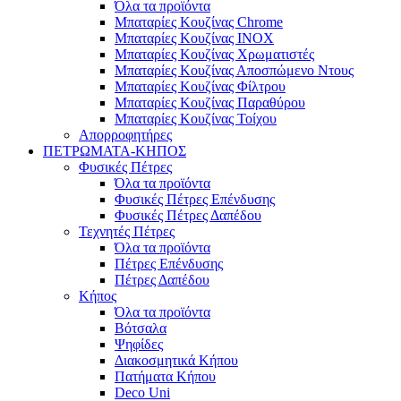
Όλα τα προϊόντα
Μπαταρίες Κουζίνας Chrome
Μπαταρίες Κουζίνας INOX
Μπαταρίες Κουζίνας Χρωματιστές
Μπαταρίες Κουζίνας Αποσπώμενο Ντους
Μπαταρίες Κουζίνας Φίλτρου
Μπαταρίες Κουζίνας Παραθύρου
Μπαταρίες Κουζίνας Τοίχου
Απορροφητήρες
ΠΕΤΡΩΜΑΤΑ-ΚΗΠΟΣ
Φυσικές Πέτρες
Όλα τα προϊόντα
Φυσικές Πέτρες Επένδυσης
Φυσικές Πέτρες Δαπέδου
Τεχνητές Πέτρες
Όλα τα προϊόντα
Πέτρες Επένδυσης
Πέτρες Δαπέδου
Κήπος
Όλα τα προϊόντα
Βότσαλα
Ψηφίδες
Διακοσμητικά Κήπου
Πατήματα Κήπου
Deco Uni