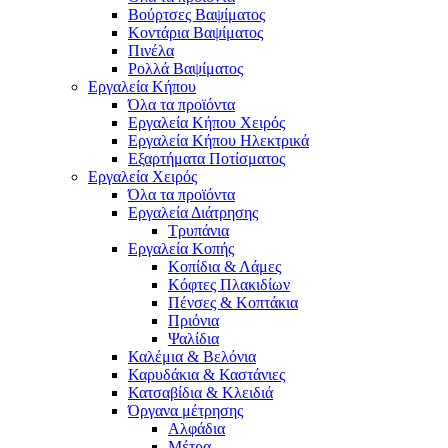
Βούρτσες Βαψίματος
Κοντάρια Βαψίματος
Πινέλα
Ρολλά Βαψίματος
Εργαλεία Κήπου
Όλα τα προϊόντα
Εργαλεία Κήπου Χειρός
Εργαλεία Κήπου Ηλεκτρικά
Εξαρτήματα Ποτίσματος
Εργαλεία Χειρός
Όλα τα προϊόντα
Εργαλεία Διάτρησης
Τρυπάνια
Εργαλεία Κοπής
Κοπίδια & Λάμες
Κόφτες Πλακιδίων
Πένσες & Κοπτάκια
Πριόνια
Ψαλίδια
Καλέμια & Βελόνια
Καρυδάκια & Καστάνιες
Κατσαβίδια & Κλειδιά
Όργανα μέτρησης
Αλφάδια
Μέτρα