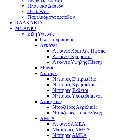
Βινυλικά Δάπεδα
Πλαστικά Δάπεδα
Deck Wpc
Παρελκόμενα Δαπέδων
ΠΛΑΚΑΚΙΑ
ΜΠΑΝΙΟ
Είδη Υγιεινής
Όλα τα προϊόντα
Λεκάνες
Λεκάνες Χαμηλής Πίεσης
Λεκάνες Κρεμαστές
Λεκάνες Υψηλής Πίεσης
Μπιντέ
Νιπτήρες
Νιπτήρες Επιτραπέζιοι
Νιπτήρες Κρεμαστοί
Νιπτήρες Ένθετοι
Νιπτήρες Υποκαθήμενοι
Ντουζιέρες
Ντουζιέρες Ακρυλικές
Ντουζιέρες Πορσελάνης
ΑΜΕΑ
Λεκάνες ΑΜΕΑ
Μπαταρίες ΑΜΕΑ
Νιπτήρες ΑΜΕΑ