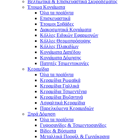
Βελτιωτικά & Επισκευαστικά Σκυροδέματος
Έτοιμα Κονιάματα
Όλα τα προϊόντα
Επισκευαστικά
Έτοιμοι Σοβάδες
Διακοσμητικά Κονιάματα
Κόλλες Ειδικών Εφαρμογών
Κόλλες Θερμοπρόσοψης
Κόλλες Πλακιδίων
Κονιάματα Δαπέδου
Κονιάματα Δόμησης
Πατητές Τσιμεντοκονίες
Κεραμίδια
Όλα τα προϊόντα
Κεραμίδια Ρωμαϊκά
Κεραμίδια Γαλλικά
Κεραμίδια Τσιμεντένια
Κεραμίδια Βυζαντινά
Ασφαλτικά Κεραμίδια
Παρελκόμενα Κεραμιδιών
Ξηρά Δόμηση
Όλα τα προϊόντα
Γυψοσανίδες & Τσιμεντοσανίδες
Βίδες & Βύσματα
Μεταλλικά Προφίλ & Γωνιόκρανα