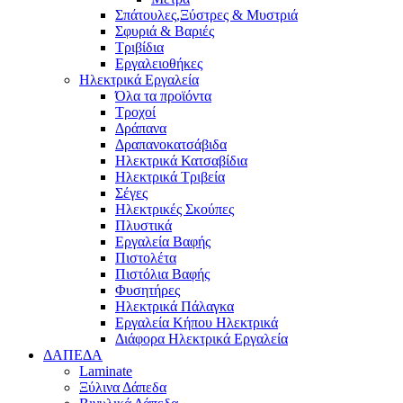
Σπάτουλες,Ξύστρες & Μυστριά
Σφυριά & Βαριές
Τριβίδια
Εργαλειοθήκες
Ηλεκτρικά Εργαλεία
Όλα τα προϊόντα
Τροχοί
Δράπανα
Δραπανοκατσάβιδα
Ηλεκτρικά Κατσαβίδια
Ηλεκτρικά Τριβεία
Σέγες
Ηλεκτρικές Σκούπες
Πλυστικά
Εργαλεία Βαφής
Πιστολέτα
Πιστόλια Βαφής
Φυσητήρες
Ηλεκτρικά Πάλαγκα
Εργαλεία Κήπου Ηλεκτρικά
Διάφορα Ηλεκτρικά Εργαλεία
ΔΑΠΕΔΑ
Laminate
Ξύλινα Δάπεδα