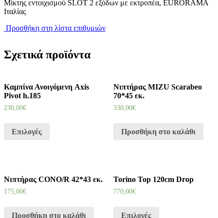
Μίκτης εντοιχισμού SLOT 2 εξόδων με εκτροπέα, EURORAMA
με
Ιταλίας
εκτροπέα
SLOT
Προσθήκη στη λίστα επιθυμιών
Eurorama
quantity
Σχετικά προϊόντα
Καμπίνα Ανοιγόμενη Axis
Νιπτήρας MIZU Scarabeo
Pivot h.185
70*45 εκ.
230,00
€
330,00
€
Επιλογές
Προσθήκη στο καλάθι
Νιπτήρας CONO/R 42*43 εκ.
Torino Top 120cm Drop
175,00
€
770,00
€
Προσθήκη στο καλάθι
Επιλογές