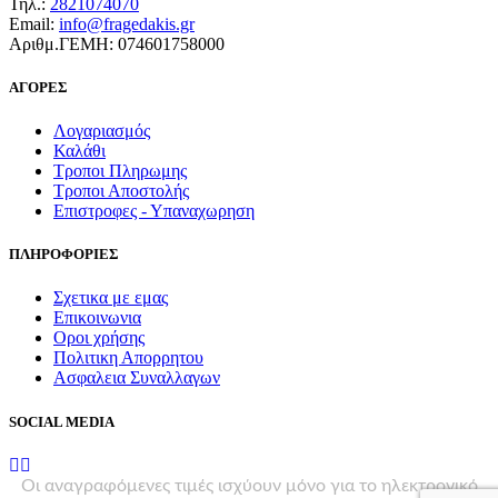
Τηλ.:
2821074070
Email:
info@fragedakis.gr
Αριθμ.ΓΕΜΗ: 074601758000
ΑΓΟΡΕΣ
Λογαριασμός
Καλάθι
Τροποι Πληρωμης
Τροποι Αποστολής
Επιστροφες - Υπαναχωρηση
ΠΛΗΡΟΦΟΡΙΕΣ
Σχετικα με εμας
Επικοινωνια
Οροι χρήσης
Πολιτικη Απορρητου
Ασφαλεια Συναλλαγων
SOCIAL MEDIA
Οι αναγραφόμενες τιμές ισχύουν μόνο για το ηλεκτρονικό