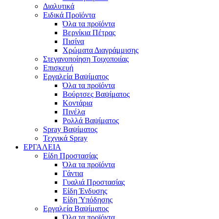
Διαλυτικά
Ειδικά Προϊόντα
Όλα τα προϊόντα
Βερνίκια Πέτρας
Πισίνα
Χρώματα Διαγράμμισης
Στεγανοποίηση Τοιχοποιίας
Επισκευή
Εργαλεία Βαψίματος
Όλα τα προϊόντα
Βούρτσες Βαψίματος
Κοντάρια
Πινέλα
Ρολλά Βαψίματος
Spray Βαψίματος
Τεχνικά Spray
ΕΡΓΑΛΕΙΑ
Είδη Προστασίας
Όλα τα προϊόντα
Γάντια
Γυαλιά Προστασίας
Είδη Ένδυσης
Είδη Ύπόδησης
Εργαλεία Βαψίματος
Όλα τα προϊόντα