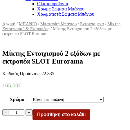
Όλα τα προϊόντα
Χρωμέ Σώματα Μπάνιου
Χρωματιστά Σώματα Μπάνιου
Αρχική
/
ΜΠΑΝΙΟ
/
Μπαταρίες Μπάνιου
/
Εντοιχισμένα
/
Μίκτης
Εντοιχισμού & Εκτροπέας
/ Μίκτης Εντοιχισμού 2 εξόδων με
εκτροπέα SLOT Eurorama
Μίκτης Εντοιχισμού 2 εξόδων με
εκτροπέα SLOT Eurorama
Κωδικός Προϊόντος: 22.835
165,00
€
Χρώμα
Μίκτης
-
+
Προσθήκη στο καλάθι
Εντοιχισμού
2
εξόδων