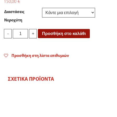
150,00
€
Διαστάσεις
Νεροχύτη
Νεροχύτης
Προσθήκη στο καλάθι
-
+
ΥΠ
INOX
FORTINOX
VALLEY
Προσθήκη στη λίστα επιθυμιών
quantity
ΣΧΕΤΙΚΆ ΠΡΟΪΌΝΤΑ