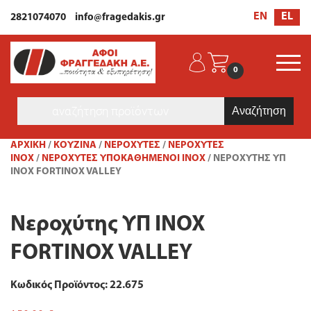
EL
EN
2821074070
info@fragedakis.gr
0
Products
search
ΑΡΧΙΚΉ
/
ΚΟΥΖΙΝΑ
/
ΝΕΡΟΧΎΤΕΣ
/
ΝΕΡΟΧΎΤΕΣ
ΙΝΟΧ
/
ΝΕΡΟΧΎΤΕΣ ΥΠΟΚΑΘΉΜΕΝΟΙ INOX
/ ΝΕΡΟΧΎΤΗΣ ΥΠ
INOX FORTINOX VALLEY
Νεροχύτης ΥΠ INOX
FORTINOX VALLEY
Κωδικός Προϊόντος: 22.675