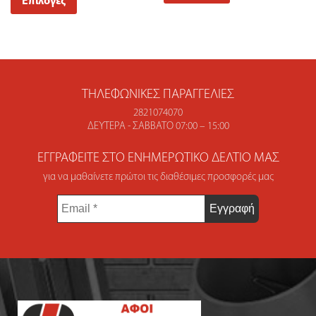
Επιλογές
ΤΗΛΕΦΩΝΙΚΈΣ ΠΑΡΑΓΓΕΛΊΕΣ
2821074070
ΔΕΥΤΈΡΑ - ΣΆΒΒΑΤΟ 07:00 – 15:00
ΕΓΓΡΑΦΕΊΤΕ ΣΤΟ ΕΝΗΜΕΡΩΤΙΚΌ ΔΕΛΤΊΟ ΜΑΣ
για να μαθαίνετε πρώτοι τις διαθέσιμες προσφορές μας
Email
*