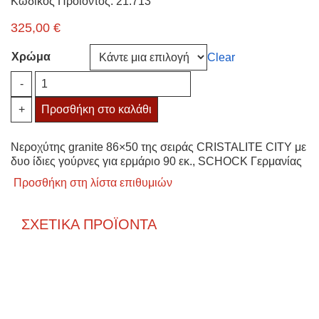
Κωδικός Προϊόντος: 21.713
325,00
€
Χρώμα
Clear
Νεροχύτης
-
SCHOCK
CRISTALITE
+
Προσθήκη στο καλάθι
CITY
86*50cm
Νεροχύτης granite 86×50 της σειράς CRISTALITE CITY με
32290
δυο ίδιες γούρνες για ερμάριο 90 εκ., SCHOCK Γερμανίας
quantity
Προσθήκη στη λίστα επιθυμιών
ΣΧΕΤΙΚΆ ΠΡΟΪΌΝΤΑ