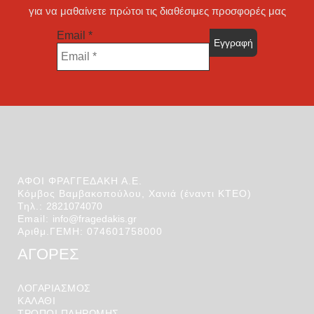
για να μαθαίνετε πρώτοι τις διαθέσιμες προσφορές μας
Email
*
ΑΦΟΙ ΦΡΑΓΓΕΔΑΚΗ Α.Ε.
Κόμβος Βαμβακοπούλου, Χανιά (έναντι ΚΤΕΟ)
Τηλ.:
2821074070
Email:
info@fragedakis.gr
Αριθμ.ΓΕΜΗ: 074601758000
ΑΓΟΡΕΣ
ΛΟΓΑΡΙΑΣΜΌΣ
ΚΑΛΆΘΙ
ΤΡΟΠΟΙ ΠΛΗΡΩΜΗΣ