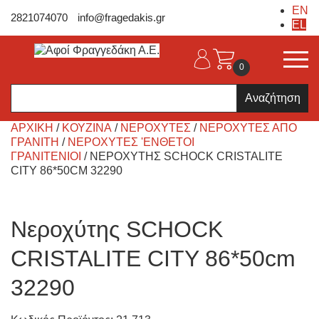
EN
2821074070
info@fragedakis.gr
EL
0
Products
search
ΑΡΧΙΚΉ
/
ΚΟΥΖΙΝΑ
/
ΝΕΡΟΧΎΤΕΣ
/
ΝΕΡΟΧΎΤΕΣ ΑΠΟ
ΓΡΑΝΊΤΗ
/
ΝΕΡΟΧΎΤΕΣ 'ΕΝΘΕΤΟΙ
ΓΡΑΝΙΤΈΝΙΟΙ
/ ΝΕΡΟΧΎΤΗΣ SCHOCK CRISTALITE
CITY 86*50CM 32290
Νεροχύτης SCHOCK
CRISTALITE CITY 86*50cm
32290